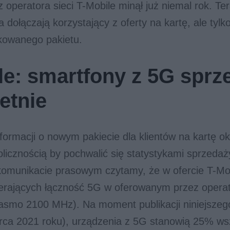
z operatora sieci T-Mobile minął już niemal rok. Te
a dołączają korzystający z oferty na kartę, ale tyl
kowanego pakietu.
le: smartfony z 5G sprz
etnie
formacji o nowym pakiecie dla klientów na kartę ok
olicznością by pochwalić się statystykami sprzedaż
omunikacie prasowym czytamy, że w ofercie T-Mobi
erających łączność 5G w oferowanym przez opera
pasmo 2100 MHz). Na moment publikacji niniejszeg
ca 2021 roku), urządzenia z 5G stanowią 25% ws