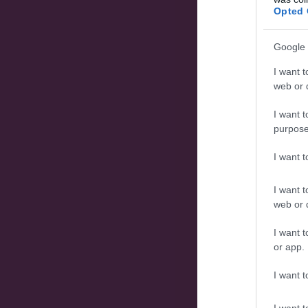
Opted 
Google 
I want t
web or d
I want t
purpose
I want 
I want t
web or d
I want t
or app.
I want t
I want t