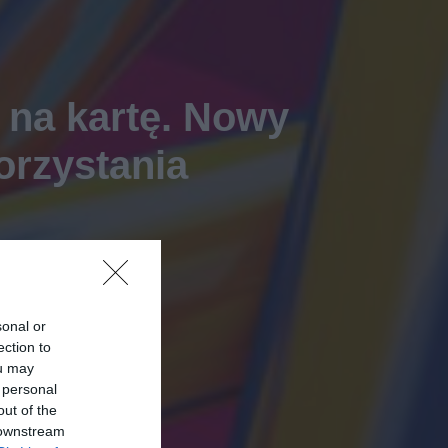
w na kartę. Nowy
orzystania
sonal or
ection to
ou may
 personal
out of the
 downstream