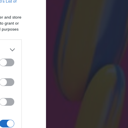
B’s List of
er and store
to grant or
ed purposes