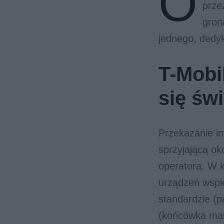
O
prze
gron
jednego, dedy
T-Mobi
się świ
Przekazanie in
sprzyjającą ok
operatora. W k
urządzeń wspi
standardzie (
(końcówka mar