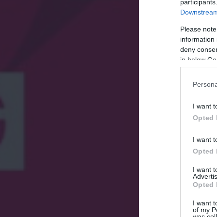
participants
Downstream 
Please note
information 
deny consent
in below Go
Persona
I want t
Opted 
I want t
Opted 
I want 
Advertis
Opted 
I want t
of my P
was col