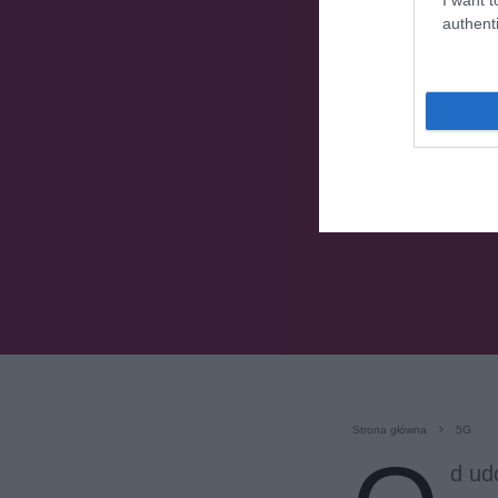
authenti
Strona główna
5G
d ud