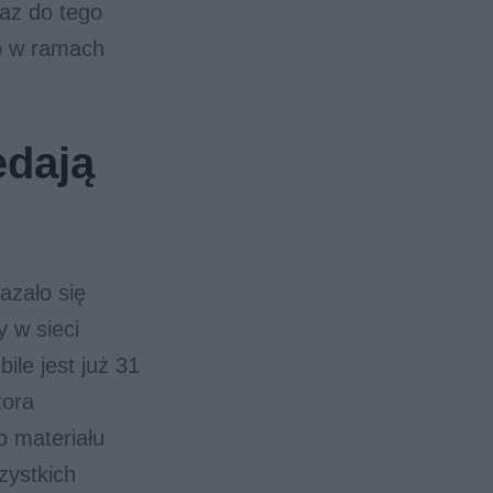
raz do tego
ko w ramach
edają
azało się
y w sieci
le jest już 31
tora
o materiału
zystkich