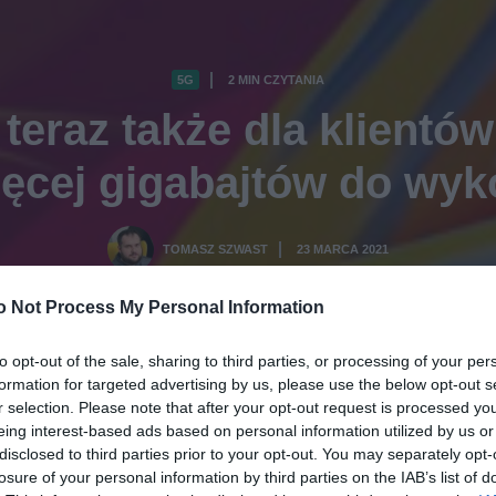
5G
2 MIN CZYTANIA
·
teraz także dla klientó
więcej gigabajtów do wyk
TOMASZ SZWAST
23 MARCA 2021
·
o Not Process My Personal Information
to opt-out of the sale, sharing to third parties, or processing of your per
formation for targeted advertising by us, please use the below opt-out s
r selection. Please note that after your opt-out request is processed y
eing interest-based ads based on personal information utilized by us or
disclosed to third parties prior to your opt-out. You may separately opt-
losure of your personal information by third parties on the IAB’s list of