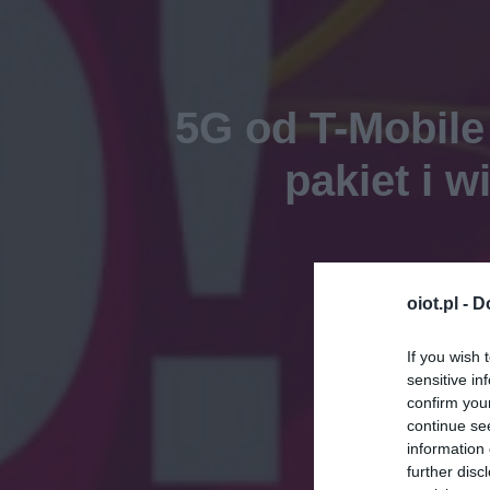
5G od T-Mobile 
pakiet i 
oiot.pl -
D
If you wish 
sensitive in
confirm you
continue se
information 
further disc