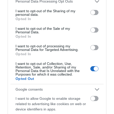
Please note that this website/app uses one or more Google
Personal Data Processing Opt Outs
services and may gather and store information including but
ALEKSANDER PISKORZ
26 LISTOPADA 2020
·
not limited to your visit or usage behaviour. You may click to
I want to opt-out of the Sharing of my
personal data.
grant or deny consent to Google and its third-party tags to
Opted In
use your data for below specified purposes in below Google
consent section.
I want to opt-out of the Sale of my
Personal Data.
Opted In
NOWOŚCI
I want to opt-out of processing my
Ban na Huawei spowolni
Personal Data for Targeted Advertising.
rozwój 5G – dostrzega to
Opted In
nawet konkurencja
I want to opt-out of Collection, Use,
ALEKSANDER PISKORZ
·
Retention, Sale, and/or Sharing of my
20 LISTOPADA 2020
Personal Data that Is Unrelated with the
Purposes for which it was collected.
Opted Out
5G
Ministerstwo Cyfryzacji
Google consents
zmienia harmonogram
postępowania selekcyjnego
I want to allow Google to enable storage
dla sieci 5G
related to advertising like cookies on web or
device identifiers in apps.
SZYMON SOBKOWIAK
·