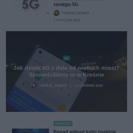
zasięgu 5G
TOMASZ SZWAST
·
5 STYCZNIA 2021
5G
Jak działa 5G z dala od wielkich miast?
Sprawdziliśmy to w Krośnie
TOMASZ SZWAST
22 GRUDNIA 2020
·
NOWOŚCI
Ponad miliard ludzi znajdzie