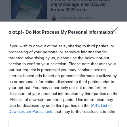
się w zasięgu sieci 5G, do
końca 2020 roku
SZYMON SOBKOWIAK
·
1 GRUDNIA 2020
oiot.pl -
Do Not Process My Personal Information
NOWOŚCI
If you wish to opt-out of the sale, sharing to third parties, or
Vodafone i Ericsson zadbają
o to, by autonomiczne drony
processing of your personal or sensitive information for
były bezpieczne
targeted advertising by us, please use the below opt-out
section to confirm your selection. Please note that after your
MACIEK LESZCZUK
·
opt-out request is processed you may continue seeing
26 LISTOPADA 2020
interest-based ads based on personal information utilized by
us or personal information disclosed to third parties prior to
your opt-out. You may separately opt-out of the further
disclosure of your personal information by third parties on the
IAB’s list of downstream participants. This information may
also be disclosed by us to third parties on the
IAB’s List of
NOWOŚCI
Downstream Participants
that may further disclose it to other
FCC podtrzymuje: ZTE to zagrożenie
third parties.
bezpieczeństwa dla USA