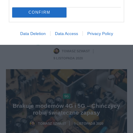
ALEKSANDER PISKORZ
·
13 LISTOPADA 2020
CONFIRM
PLUS
Plus z ambitnymi planami
Data Deletion
Data Access
Privacy Policy
rozwoju 5G w przyszłym
roku
TOMASZ SZWAST
·
9 LISTOPADA 2020
5G
Brakuje modemów 4G i 5G – Chińczycy
robią świąteczne zapasy
TOMASZ SZWAST
5 LISTOPADA 2020
·