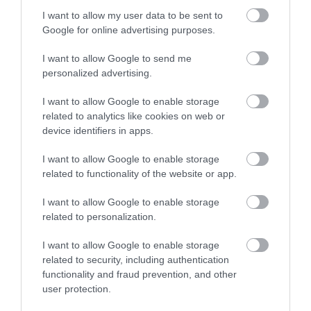
18 LISTOPADA 2020
I want to allow my user data to be sent to
Google for online advertising purposes.
I want to allow Google to send me
personalized advertising.
NOWOŚCI
I want to allow Google to enable storage
related to analytics like cookies on web or
6G nabiera rozpędu. Chińczycy nie
device identifiers in apps.
chcą się zatrzymywać
I want to allow Google to enable storage
ALEKSANDER PISKORZ
17 LISTOPADA 2020
·
related to functionality of the website or app.
I want to allow Google to enable storage
related to personalization.
I want to allow Google to enable storage
5G
related to security, including authentication
Chińczycy zainstalowali już
functionality and fraud prevention, and other
750 tysięcy stacji bazowych
user protection.
5G