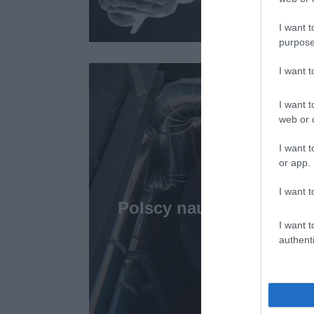
I want t
purpose
I want 
I want t
web or d
I want t
or app.
I want t
Polscy naukowcy opraco
nadwyżki ene
I want t
authenti
MARTA B