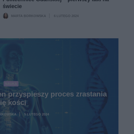
świecie
MARTA BORKOWSKA
6 LUTEGO 2024
·
NAUKA
en przyspieszy proces zrastania
ię kości
ORKOWSKA
5 LUTEGO 2024
·