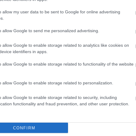
Uniwersytecie Łódzkim
o allow my user data to be sent to Google for online advertising
MARTA BORKOWSKA
13 LUTEGO 2024
·
s.
to allow Google to send me personalized advertising.
o allow Google to enable storage related to analytics like cookies on
evice identifiers in apps.
o allow Google to enable storage related to functionality of the website
NAUKA
o allow Google to enable storage related to personalization.
wali baterię lodową. Gromadzi
rgii, gdy jest tania
o allow Google to enable storage related to security, including
cation functionality and fraud prevention, and other user protection.
ORKOWSKA
7 LUTEGO 2024
·
CONFIRM