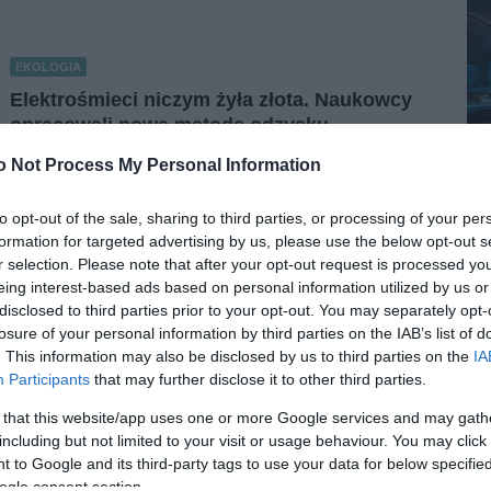
EKOLOGIA
Elektrośmieci niczym żyła złota. Naukowcy
opracowali nową metodę odzysku
NATALIA KANIA-KUC
6 MARCA 2024
·
o Not Process My Personal Information
to opt-out of the sale, sharing to third parties, or processing of your per
formation for targeted advertising by us, please use the below opt-out s
r selection. Please note that after your opt-out request is processed y
eing interest-based ads based on personal information utilized by us or
disclosed to third parties prior to your opt-out. You may separately opt-
losure of your personal information by third parties on the IAB’s list of
. This information may also be disclosed by us to third parties on the
IA
Participants
that may further disclose it to other third parties.
APLIKACJE
 that this website/app uses one or more Google services and may gath
atyki? Ta aplikacja pomoże je
including but not limited to your visit or usage behaviour. You may click 
ozwiązać
 to Google and its third-party tags to use your data for below specifi
ogle consent section.