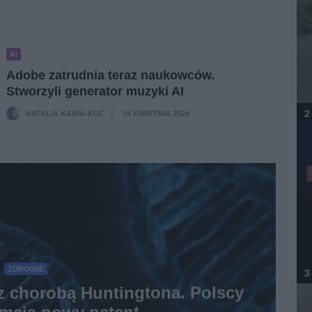
AI
Adobe zatrudnia teraz naukowców.
Stworzyli generator muzyki AI
2
NATALIA KANIA-KUC
18 KWIETNIA 2024
·
ZDROWIE
3
z chorobą Huntingtona. Polscy
mają nowy patent