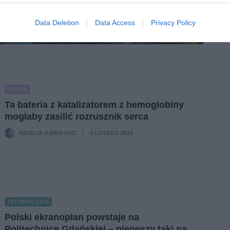
Data Deletion
Data Access
Privacy Policy
NAUKA
Ta bateria z katalizatorem z hemoglobiny
mogłaby zasilić rozrusznik serca
NATALIA KANIA-KUC
6 LUTEGO 2024
·
TECHNOLOGIE
Polski ekranoplan powstaje na
Politechnice Gdańskiej – pierwszy taki na