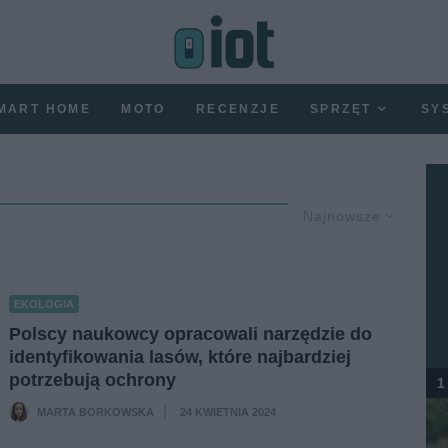
MART HOME
MOTO
RECENZJE
SPRZĘT
SY
Najnowsze
EKOLOGIA
Polscy naukowcy opracowali narzędzie do
identyfikowania lasów, które najbardziej
potrzebują ochrony
1
MARTA BORKOWSKA
24 KWIETNIA 2024
·