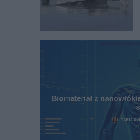
Biomateriał z nanowłóki
s
MARTA B