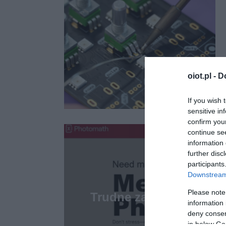
oiot.pl -
D
If you wish 
sensitive in
confirm you
continue se
information 
further disc
participants
Downstream 
Please note
Trudne zadania z matem
information 
r
deny consent
in below Go