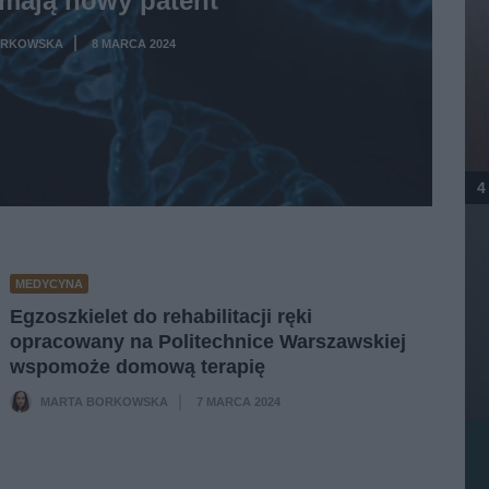
ORKOWSKA
8 MARCA 2024
·
4
MEDYCYNA
Egzoszkielet do rehabilitacji ręki
opracowany na Politechnice Warszawskiej
wspomoże domową terapię
MARTA BORKOWSKA
7 MARCA 2024
·