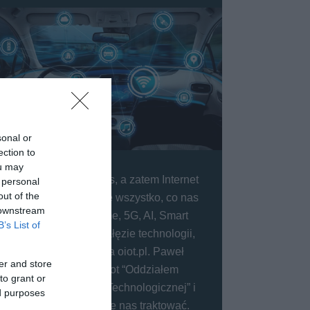
sonal or
ection to
ou may
IoT (Internet of Things, a zatem Internet
 personal
out of the
Rzeczy) to dosłownie wszystko, co nas
 downstream
otacza. Smart Home, 5G, AI, Smart
B’s List of
Cities - to główne gałęzie technologii,
które opisujemy na oiot.pl. Paweł
er and store
nazwał kiedyś oiot “Oddziałem
to grant or
Intensywnej Opieki Technologicznej” i
ed purposes
właśnie tak możecie nas traktować.