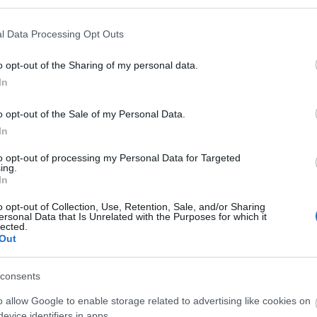
KANIA-KUC
4 MARCA 2024
·
l Data Processing Opt Outs
o opt-out of the Sharing of my personal data.
In
o opt-out of the Sale of my Personal Data.
In
NOWOŚCI
to opt-out of processing my Personal Data for Targeted
Polski sprzęt bada pracę mózgu astronauty
ing.
In
na Międzynarodowej Stacji Kosmicznej
o opt-out of Collection, Use, Retention, Sale, and/or Sharing
NATALIA KANIA-KUC
14 LUTEGO 2024
·
ersonal Data that Is Unrelated with the Purposes for which it
lected.
Out
consents
NAUKA
Sztuczna inteligencja pod okiem
o allow Google to enable storage related to advertising like cookies on
profesorów. Powstał Zespół ds. GenAI na
evice identifiers in apps.