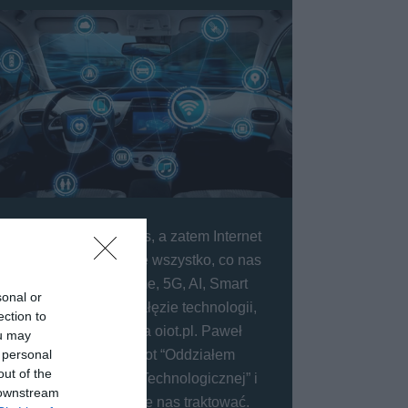
IoT (Internet of Things, a zatem Internet
Rzeczy) to dosłownie wszystko, co nas
otacza. Smart Home, 5G, AI, Smart
sonal or
Cities - to główne gałęzie technologii,
ection to
które opisujemy na oiot.pl. Paweł
ou may
 personal
nazwał kiedyś oiot “Oddziałem
out of the
Intensywnej Opieki Technologicznej” i
 downstream
właśnie tak możecie nas traktować.