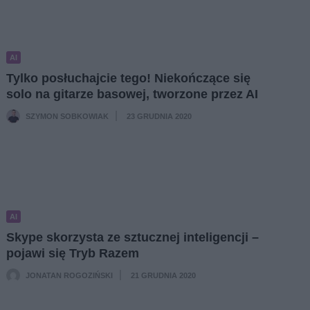
AI
Tylko posłuchajcie tego! Niekończące się
solo na gitarze basowej, tworzone przez AI
SZYMON SOBKOWIAK
23 GRUDNIA 2020
·
AI
Skype skorzysta ze sztucznej inteligencji –
pojawi się Tryb Razem
JONATAN ROGOZIŃSKI
21 GRUDNIA 2020
·