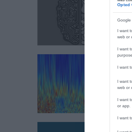
Opted 
Google 
I want t
web or d
I want t
purpose
I want 
I want t
web or d
I want t
or app.
I want t
I want t