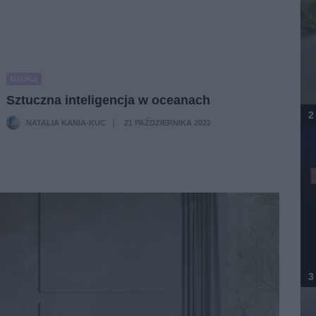
NAUKA
Sztuczna inteligencja w oceanach
2
NATALIA KANIA-KUC
21 PAŹDZIERNIKA 2022
·
3