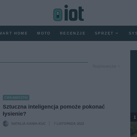
MART HOME
MOTO
RECENZJE
SPRZĘT
SY
Najnowsze
CIEKAWOSTKI
Sztuczna inteligencja pomoże pokonać
łysienie?
1
NATALIA KANIA-KUC
7 LISTOPADA 2022
·