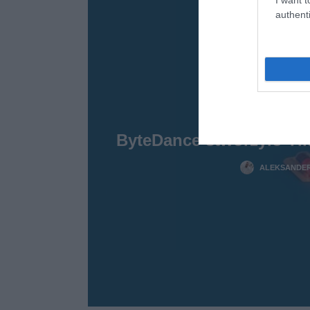
authenti
ByteDance stworzyło Tik
ALEKSANDER