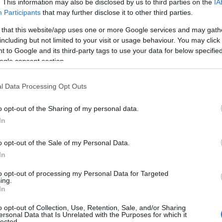
. This information may also be disclosed by us to third parties on the
IA
Participants
that may further disclose it to other third parties.
 that this website/app uses one or more Google services and may gath
including but not limited to your visit or usage behaviour. You may click 
NOWOŚCI
 to Google and its third-party tags to use your data for below specifi
yszy wszystko. Jest się czego
ogle consent section.
bać?
l Data Processing Opt Outs
RODZIŃSKI
31 GRUDNIA 2020
·
o opt-out of the Sharing of my personal data.
In
o opt-out of the Sale of my Personal Data.
In
to opt-out of processing my Personal Data for Targeted
ing.
In
o opt-out of Collection, Use, Retention, Sale, and/or Sharing
ersonal Data that Is Unrelated with the Purposes for which it
lected.