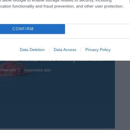
cation functionality and fraud prevention, and other user protection.
CONFIRM
AI
Data Deletion
Data Access
Privacy Policy
Toka. Teraz chce odkrywać leki
 PISKORZ
24 GRUDNIA 2020
·