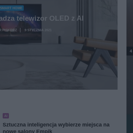
SMART HOME
dza telewizor OLED z AI
 PISKORZ
9 STYCZNIA 2021
·
4
AI
Sztuczna inteligencja wybierze miejsca na
nowe salony Empik