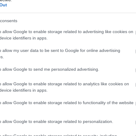
MEDYCYNA
Out
Robotyka przychodzi z pomocą osobom
niepełnosprawnym
consents
JONATAN ROGOZIŃSKI
30 GRUDNIA 2020
·
o allow Google to enable storage related to advertising like cookies on
evice identifiers in apps.
o allow my user data to be sent to Google for online advertising
s.
to allow Google to send me personalized advertising.
MEDYCYNA
o allow Google to enable storage related to analytics like cookies on
AI zbada nasz sen i zdrowie psychiczne
evice identifiers in apps.
SZYMON SOBKOWIAK
28 GRUDNIA 2020
·
o allow Google to enable storage related to functionality of the website
o allow Google to enable storage related to personalization.
o allow Google to enable storage related to security, including