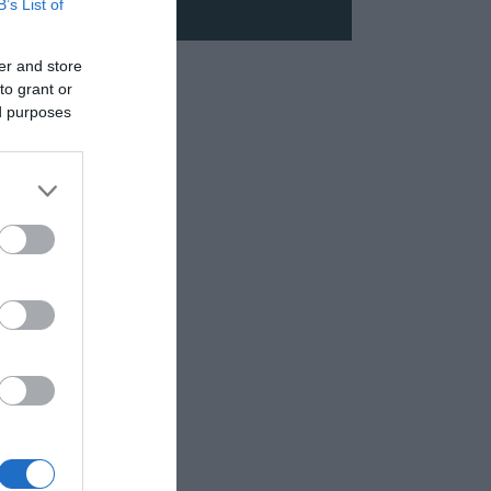
B’s List of
er and store
to grant or
ed purposes