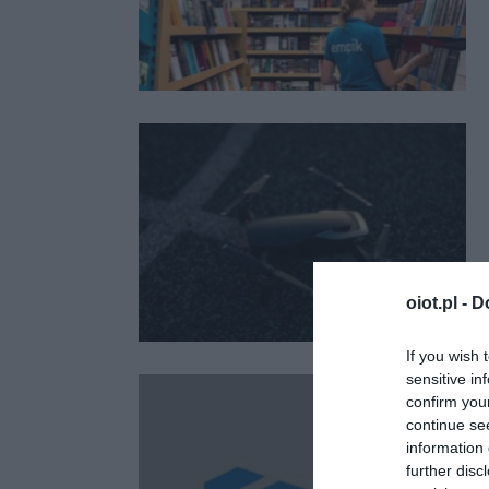
oiot.pl -
D
If you wish 
sensitive in
confirm you
continue se
information 
further disc