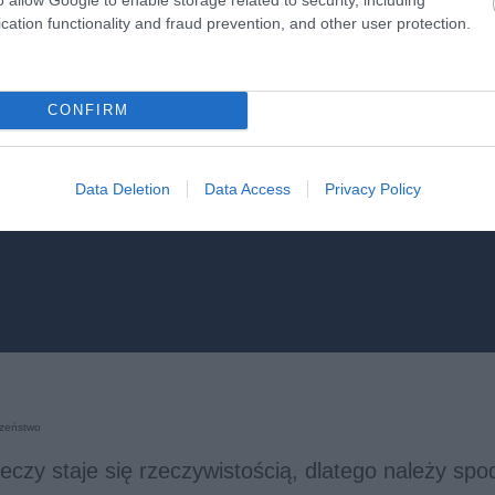
cation functionality and fraud prevention, and other user protection.
CONFIRM
Data Deletion
Data Access
Privacy Policy
zeństwo
eczy staje się rzeczywistością, dlatego należy spo