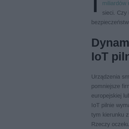
I
miliardów
sieci. Czy
bezpieczeństwe
Dynami
IoT pi
Urządzenia sma
pomniejsze fir
europejskiej l
IoT pilnie wym
tym kierunku z
Rzeczy oczeku