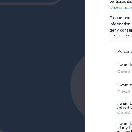
participants
Downstream 
Please note
information 
deny consent
in below Go
Persona
I want t
Opted 
I want t
Opted 
I want 
Advertis
Opted 
I want t
of my P
was col