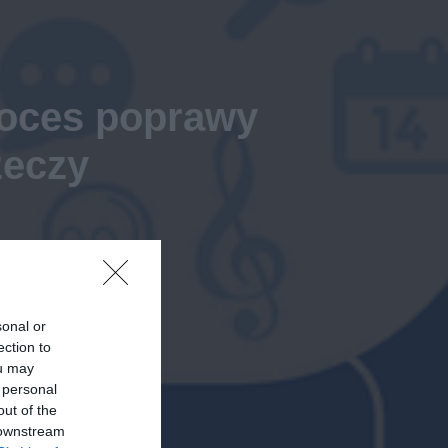
roces poprawy
zeczy
sonal or
ection to
ou may
 personal
out of the
 downstream