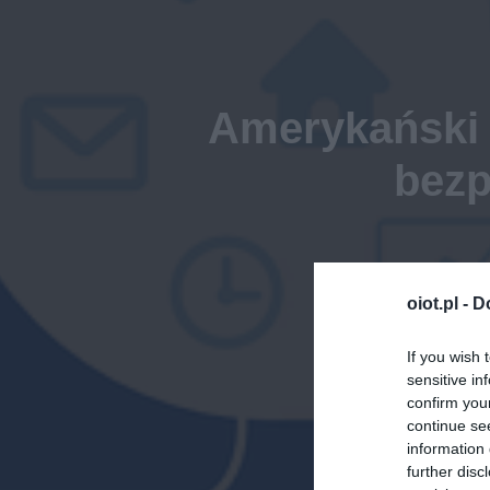
Amerykański 
bezp
oiot.pl -
D
If you wish 
sensitive in
confirm you
continue se
information 
further disc