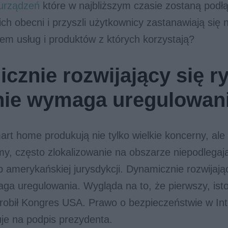
 urządzeń
które w najbliższym czasie zostaną podł
 ich obecni i przyszli użytkownicy zastanawiają się 
m usług i produktów z których korzystają?
cznie rozwijający się r
lnie wymaga uregulowan
rt home produkują nie tylko wielkie koncerny, ale
my, często zlokalizowanie na obszarze niepodlega
ub amerykańskiej jurysdykcji. Dynamicznie rozwijają
aga uregulowania. Wygląda na to, że pierwszy, ist
robił Kongres USA. Prawo o bezpieczeństwie w Int
je na podpis prezydenta.