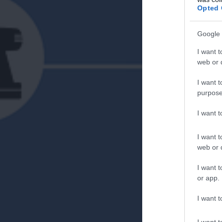
Opted 
Google 
I want t
web or d
I want t
purpose
I want 
I want t
web or d
I want t
or app.
I want t
I want t