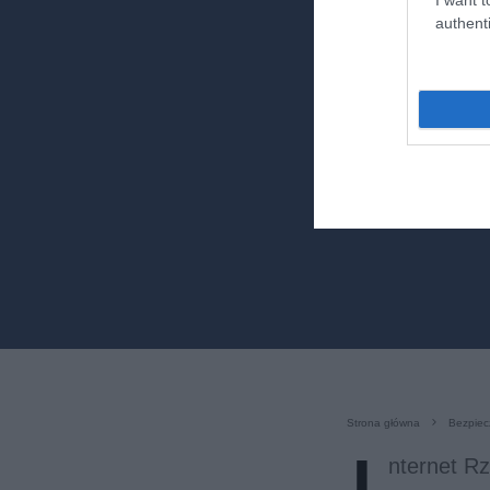
authenti
Strona główna
Bezpiec
nternet Rz