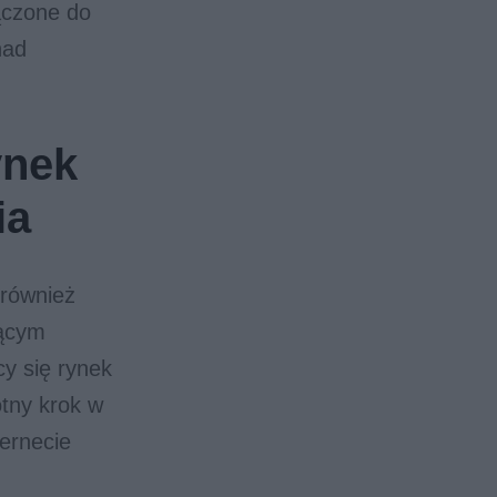
ączone do
nad
ynek
ia
 również
jącym
cy się rynek
otny krok w
ernecie