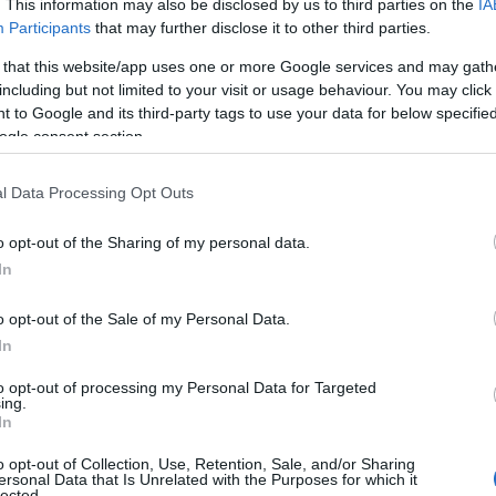
. This information may also be disclosed by us to third parties on the
IA
Participants
that may further disclose it to other third parties.
 that this website/app uses one or more Google services and may gath
including but not limited to your visit or usage behaviour. You may click 
 to Google and its third-party tags to use your data for below specifi
ogle consent section.
l Data Processing Opt Outs
o opt-out of the Sharing of my personal data.
In
o opt-out of the Sale of my Personal Data.
In
to opt-out of processing my Personal Data for Targeted
ing.
In
o opt-out of Collection, Use, Retention, Sale, and/or Sharing
ersonal Data that Is Unrelated with the Purposes for which it
lected.