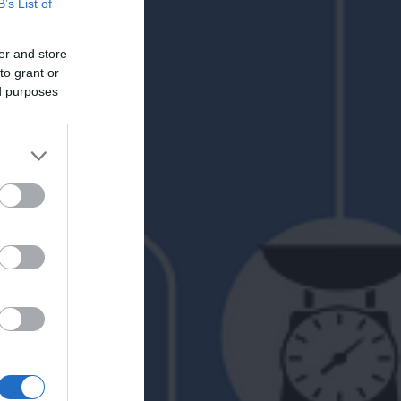
B’s List of
er and store
to grant or
ed purposes