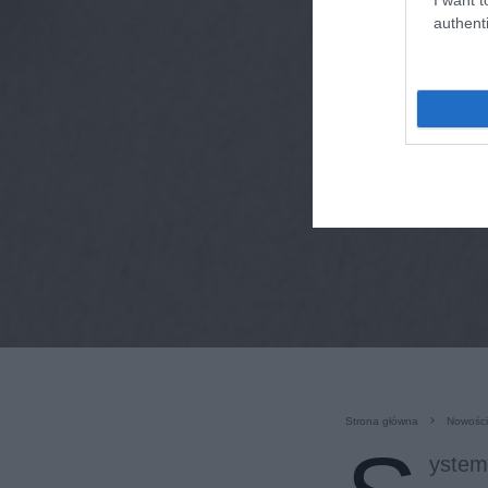
authenti
Strona główna
Nowości
ystem