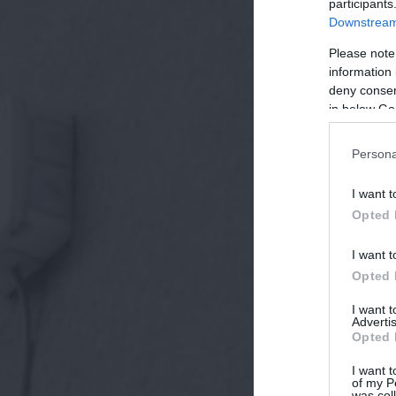
participants
Downstream 
Please note
information 
deny consent
in below Go
Persona
I want t
Opted 
I want t
Opted 
I want 
Advertis
Opted 
I want t
of my P
was col