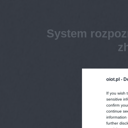
System rozpoz
z
oiot.pl -
D
If you wish 
sensitive in
confirm you
continue se
information 
further disc