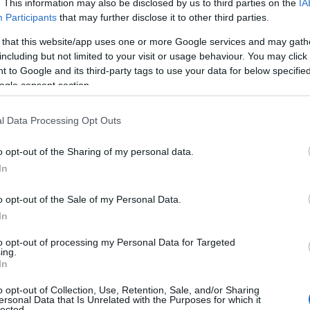
. This information may also be disclosed by us to third parties on the
IA
Participants
that may further disclose it to other third parties.
 that this website/app uses one or more Google services and may gath
including but not limited to your visit or usage behaviour. You may click 
 to Google and its third-party tags to use your data for below specifi
ogle consent section.
l Data Processing Opt Outs
o opt-out of the Sharing of my personal data.
In
o opt-out of the Sale of my Personal Data.
In
to opt-out of processing my Personal Data for Targeted
ing.
In
o opt-out of Collection, Use, Retention, Sale, and/or Sharing
ersonal Data that Is Unrelated with the Purposes for which it
lected.