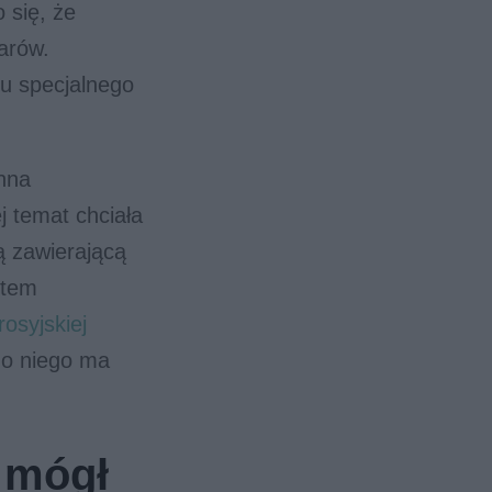
 się, że
arów.
iu specjalnego
nna
j temat chciała
ą zawierającą
stem
osyjskiej
do niego ma
 mógł