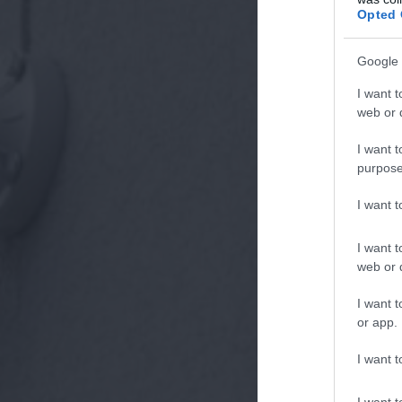
Opted 
Google 
I want t
web or d
I want t
purpose
I want 
I want t
web or d
I want t
or app.
I want t
I want t