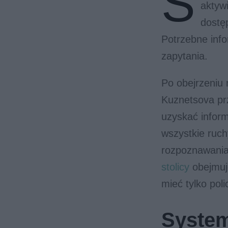
S
aktyw
dostę
Potrzebne info
zapytania.
Po obejrzeniu
Kuznetsova prz
uzyskać infor
wszystkie ruc
rozpoznawania
stolicy
obejmuj
mieć tylko poli
System