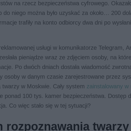
istów na rzecz bezpieczeństwa cyfrowego. Okazało
p do niego można było uzyskać za około… 200 dol
rmacje trafiły na konto odbiorcy dwa dni po wysłan
 reklamowanej usługi w komunikatorze Telegram, A
esłała pieniądze wraz ze zdjęciem osoby, na które
macje. Po dwóch dniach dostała wiadomość zwrotn
hy osoby w danym czasie zarejestrowane przez sy
 twarzy w Moskwie. Cały system
zainstalowany w r
e ponad 100 tys. kamer bezpieczeństwa. Dostęp 
cja. Co więc stało się w tej sytuacji?
 rozpoznawania twarzy