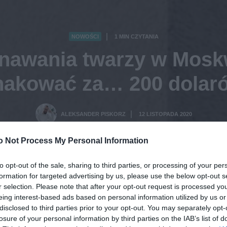
NOWOŚCI
1 MIN CZYTANIA
·
nawania twarzy w Mosk
hakować za… 200 dolar
ALEKSANDER PISKORZ
12 LISTOPADA 2020
·
o Not Process My Personal Information
to opt-out of the sale, sharing to third parties, or processing of your per
formation for targeted advertising by us, please use the below opt-out s
r selection. Please note that after your opt-out request is processed y
eing interest-based ads based on personal information utilized by us or
disclosed to third parties prior to your opt-out. You may separately opt-
losure of your personal information by third parties on the IAB’s list of