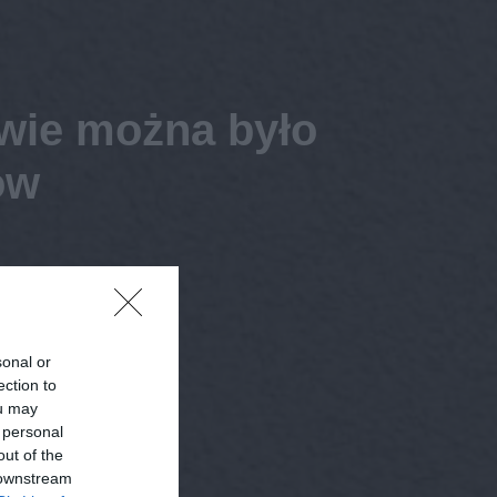
wie można było
ów
sonal or
ection to
ou may
 personal
out of the
 downstream