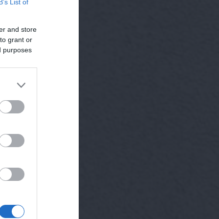
B’s List of
er and store
to grant or
ed purposes