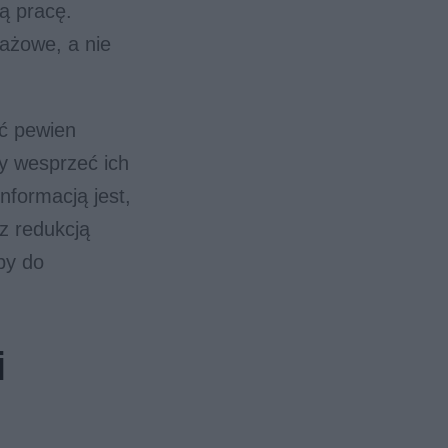
ą pracę.
ażowe, a nie
ć pewien
by wesprzeć ich
nformacją jest,
 z redukcją
by do
i