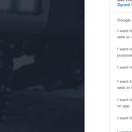
Opted 
Google 
I want t
web or d
I want t
purpose
I want 
I want t
web or d
I want t
or app.
I want t
I want t