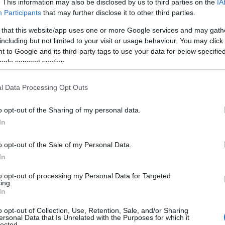
. This information may also be disclosed by us to third parties on the
IA
Participants
that may further disclose it to other third parties.
 that this website/app uses one or more Google services and may gath
including but not limited to your visit or usage behaviour. You may click 
 to Google and its third-party tags to use your data for below specifi
ogle consent section.
l Data Processing Opt Outs
o opt-out of the Sharing of my personal data.
In
o opt-out of the Sale of my Personal Data.
In
to opt-out of processing my Personal Data for Targeted
ing.
In
o opt-out of Collection, Use, Retention, Sale, and/or Sharing
ersonal Data that Is Unrelated with the Purposes for which it
lected.