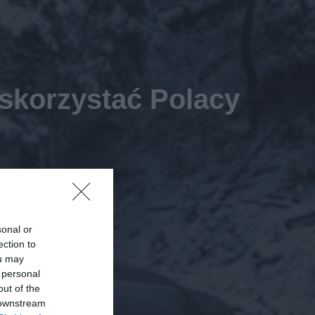
skorzystać Polacy
sonal or
ection to
ou may
 personal
out of the
 downstream