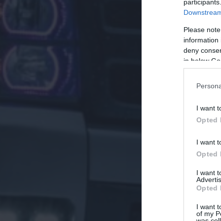
participants
Downstream 
Please note
information 
deny consent
in below Go
Persona
I want t
Opted 
I want t
Opted 
I want 
Advertis
Opted 
I want t
of my P
was col