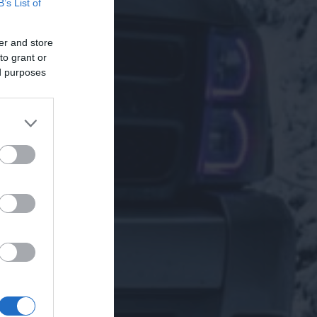
B’s List of
er and store
to grant or
ed purposes