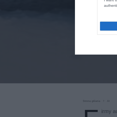
authenti
Strona główna
AI
irmy a