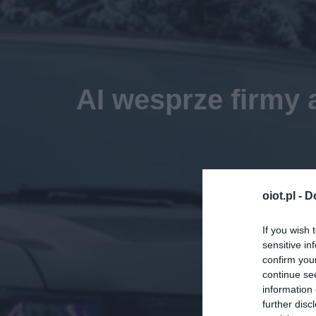
AI wesprze firmy
oiot.pl -
D
If you wish 
sensitive in
confirm you
continue se
information 
further disc