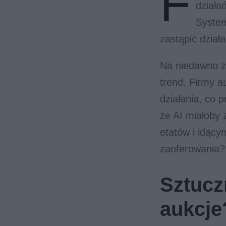
F
działa
System
zastąpić dział
Na niedawno z
trend. Firmy a
działania, co 
że AI miałoby 
etatów i idący
zaoferowania?
Sztucz
aukcje