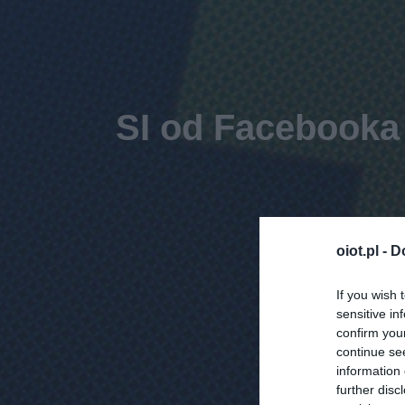
SI od Facebooka
oiot.pl -
D
If you wish 
sensitive in
confirm you
continue se
information 
further disc