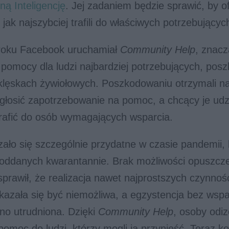
ną Inteligencję
. Jej zadaniem będzie sprawić, by o
jak najszybciej trafili do właściwych potrzebującyc
roku Facebook uruchamiał
Community Help
, znacz
 pomocy dla ludzi najbardziej potrzebujących, po
 klęskach żywiołowych. Poszkodowaniu otrzymali n
głosić zapotrzebowanie na pomoc, a chcący je udzi
trafić do osób wymagających wsparcia.
ało się szczególnie przydatne w czasie pandemii, k
poddanych kwarantannie. Brak możliwości opuszcze
prawił, że realizacja nawet najprostszych czynnośc
azała się być niemożliwa, a egzystencja bez wspa
no utrudniona. Dzięki
Community Help
, osoby odi
pomoc do ludzi, którzy mogli ją przynieść. Teraz k