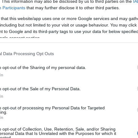
. This information may also be disclosed by us to third parties on the
IA
Participants
that may further disclose it to other third parties.
 that this website/app uses one or more Google services and may gath
including but not limited to your visit or usage behaviour. You may click 
 to Google and its third-party tags to use your data for below specifi
ogle consent section.
l Data Processing Opt Outs
o opt-out of the Sharing of my personal data.
In
o opt-out of the Sale of my Personal Data.
In
to opt-out of processing my Personal Data for Targeted
ing.
In
o opt-out of Collection, Use, Retention, Sale, and/or Sharing
ersonal Data that Is Unrelated with the Purposes for which it
lected.