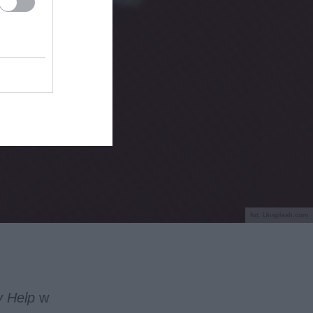
fot. Unsplash.com
 Help
w