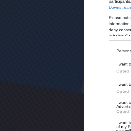
participants
Downstream 
Please note
information 
deny consent
in below Go
Persona
I want t
Opted 
I want t
Opted 
I want 
Advertis
Opted 
I want t
of my P
was col