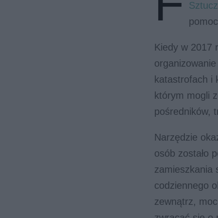
F
Sztucz
pomoc 
Kiedy w 2017 
organizowanie
katastrofach i
którym mogli z
pośredników, 
Narzędzie okaz
osób zostało 
zamieszkania s
codziennego ok
zewnątrz, moc
zwracać się o 