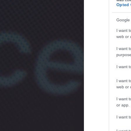
Opted 
Google 
I want t
web or d
I want t
purpose
I want 
I want t
web or d
I want t
or app.
I want t
I want t