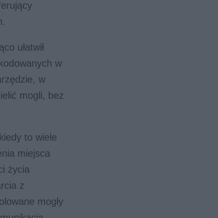
ferujący
h.
ąco ułatwił
szkodowanych w
arzędzie, w
elić mogli, bez
iedy to wiele
nia miejsca
i życia
rcia z
zolowane mogły
omunikacja