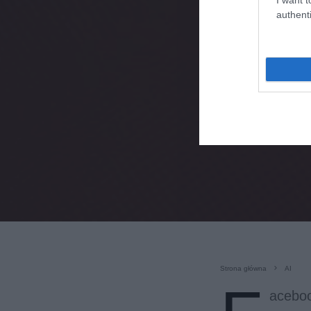
authenti
Strona główna
AI
aceboo