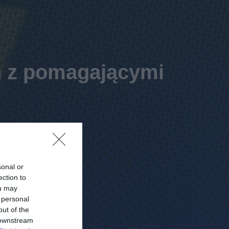
h z pomagającymi
sonal or
ection to
ou may
 personal
out of the
 downstream