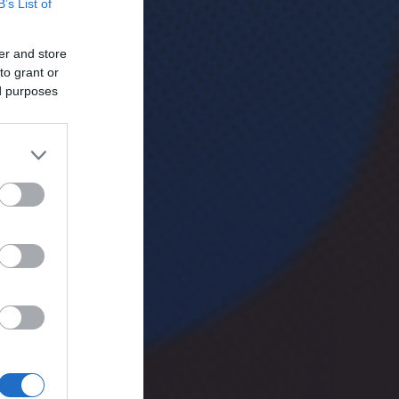
B’s List of
er and store
to grant or
ed purposes