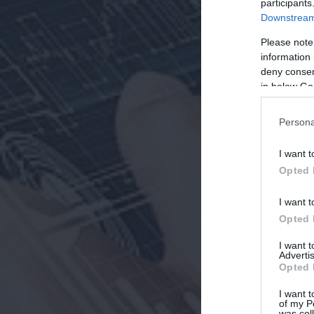
participants
Downstream 
Please note
information 
deny consent
in below Go
Persona
I want t
Opted 
I want t
Opted 
I want 
Advertis
Opted 
I want t
of my P
was col