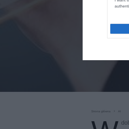
authenti
Strona główna
AI
dob