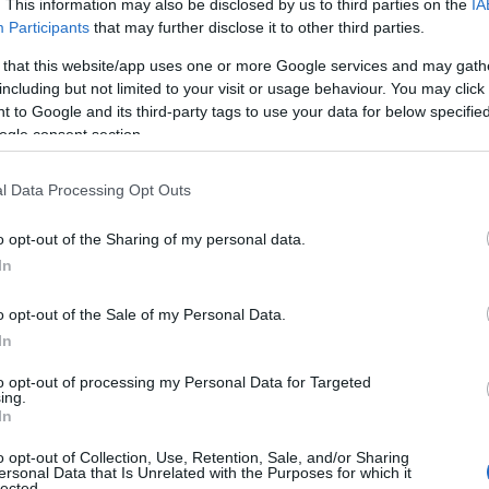
. This information may also be disclosed by us to third parties on the
IA
Participants
that may further disclose it to other third parties.
 that this website/app uses one or more Google services and may gath
including but not limited to your visit or usage behaviour. You may click 
 to Google and its third-party tags to use your data for below specifi
ogle consent section.
l Data Processing Opt Outs
o opt-out of the Sharing of my personal data.
In
o opt-out of the Sale of my Personal Data.
In
to opt-out of processing my Personal Data for Targeted
ing.
In
o opt-out of Collection, Use, Retention, Sale, and/or Sharing
ersonal Data that Is Unrelated with the Purposes for which it
lected.