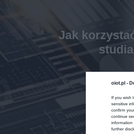
Jak korzysta
studi
oiot.pl -
D
If you wish 
sensitive in
confirm you
continue se
information 
further disc