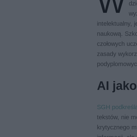
W
dzi
wy
intelektualny,
naukową. Szko
czołowych ucze
zasady wykorzy
podyplomowych
AI jak
SGH podkreśl
tekstów, nie m
krytycznego m