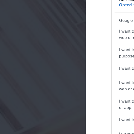
Opted 
Google 
I want t
web or d
I want t
purpose
I want 
I want t
web or d
I want t
or app.
I want t
I want t