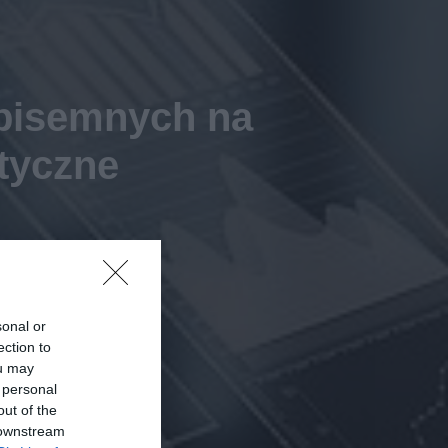
 pisemnych na
tyczne
sonal or
ection to
ou may
 personal
out of the
 downstream