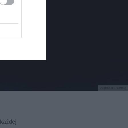
AI (źródło: Pixabay)
 każdej