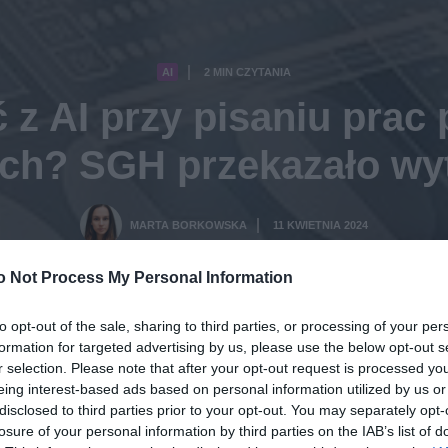
AI
2 MIN CZYTANIA
·
ć z AI przy pisaniu prac
ach? SGH przekazało wy
MARTA BORKOWSKA
11 KWIETNIA 2024
·
o Not Process My Personal Information
to opt-out of the sale, sharing to third parties, or processing of your per
formation for targeted advertising by us, please use the below opt-out s
r selection. Please note that after your opt-out request is processed y
eing interest-based ads based on personal information utilized by us or
disclosed to third parties prior to your opt-out. You may separately opt-
losure of your personal information by third parties on the IAB’s list of