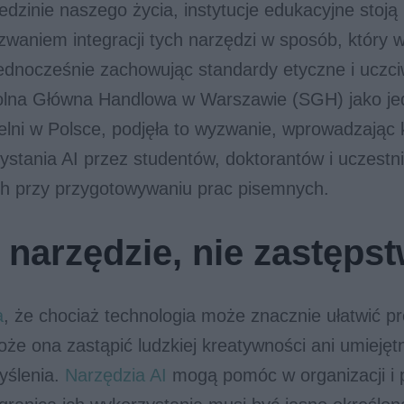
edzinie naszego życia, instytucje edukacyjne stoją
zwaniem integracji tych narzędzi w sposób, który 
 jednocześnie zachowując standardy etyczne i uczc
lna Główna Handlowa w Warszawie (SGH) jako je
lni w Polsce, podjęła to wyzwanie, wprowadzając 
stania AI przez studentów, doktorantów i uczestn
 przy przygotowywaniu prac pisemnych.
o narzędzie, nie zastęps
a
, że chociaż technologia może znacznie ułatwić p
oże ona zastąpić ludzkiej kreatywności ani umiejęt
yślenia.
Narzędzia AI
mogą pomóc w organizacji i 