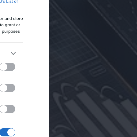
B’s List of
er and store
to grant or
ed purposes