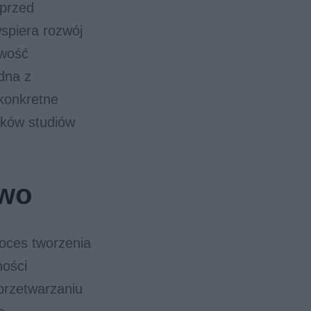
 przed
wspiera rozwój
iwość
dna z
konkretne
ików studiów
two
roces tworzenia
ności
przetwarzaniu