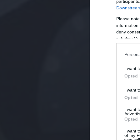
participants
Downstream 
Please note
information 
deny consent
in below Go
Persona
I want t
Opted 
I want t
Opted 
I want 
Advertis
Opted 
I want t
of my P
was col