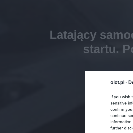
Latający samo
startu. P
oiot.pl -
D
If you wish 
sensitive in
confirm you
continue se
information 
further disc