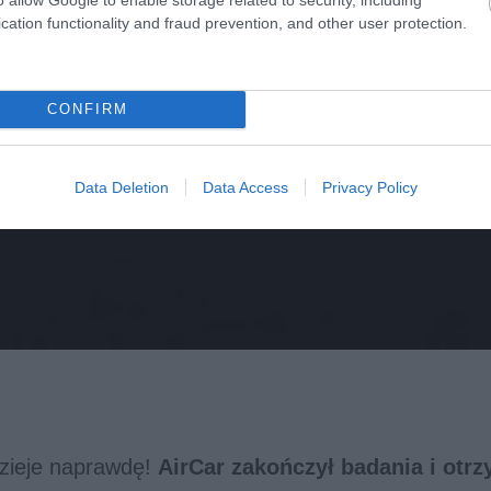
cation functionality and fraud prevention, and other user protection.
CONFIRM
Data Deletion
Data Access
Privacy Policy
dzieje naprawdę!
AirCar zakończył badania i otrz