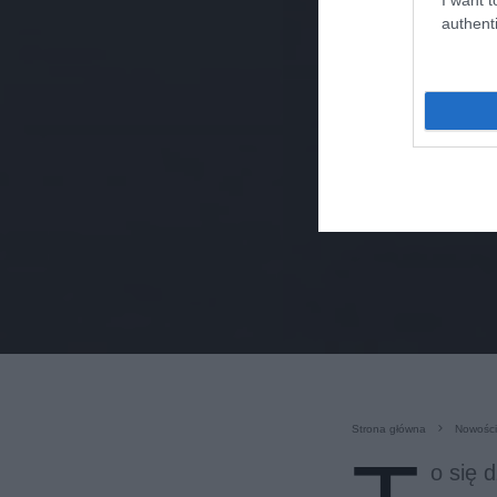
authenti
Strona główna
Nowości
o się 