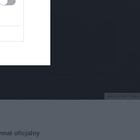
AirCar fot Klein Vision
ymał oficjalny