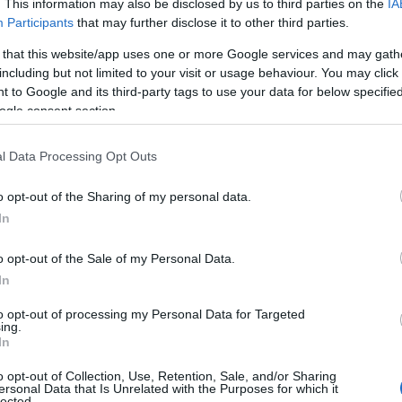
. This information may also be disclosed by us to third parties on the
IA
Participants
that may further disclose it to other third parties.
 that this website/app uses one or more Google services and may gath
including but not limited to your visit or usage behaviour. You may click 
 to Google and its third-party tags to use your data for below specifi
ogle consent section.
l Data Processing Opt Outs
o opt-out of the Sharing of my personal data.
In
o opt-out of the Sale of my Personal Data.
In
to opt-out of processing my Personal Data for Targeted
ing.
In
o opt-out of Collection, Use, Retention, Sale, and/or Sharing
ersonal Data that Is Unrelated with the Purposes for which it
lected.