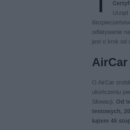
T
Certyf
Urząd 
Bezpieczeństw
odlatywanie na
jest o krok od 
AirCar
O AirCar zrobi
ukończeniu pi
Słowacji.
Od t
testowych, 20
kątem 45 sto