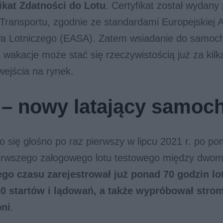
ikat Zdatności do Lotu
. Certyfikat został wydany
Transportu, zgodnie ze standardami Europejskiej A
a Lotniczego (EASA). Zatem wsiadanie do samoch
 wakacje może stać się rzeczywistością już za kilka
wejścia na rynek.
 – nowy latający samoc
ło się głośno po raz pierwszy w lipcu 2021 r. po p
erwszego załogowego lotu testowego między dwom
ego czasu zarejestrował już ponad 70 godzin l
0 startów i lądowań, a także wypróbował stro
pni
.