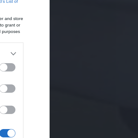
B’s List of
er and store
to grant or
ed purposes