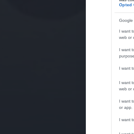
Opted 
Google 
I want t
web or d
I want t
purpose
I want 
I want t
web or d
I want t
or app.
I want t
I want t