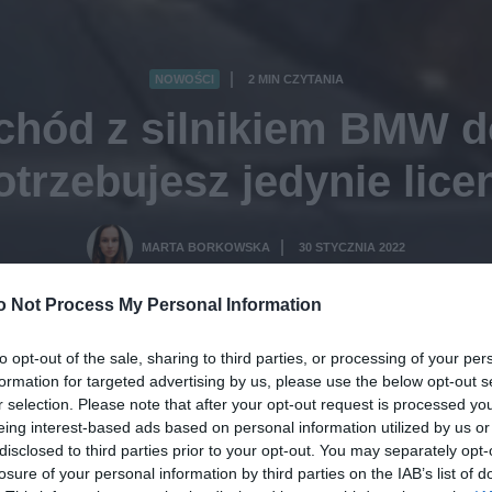
NOWOŚCI
2 MIN CZYTANIA
·
chód z silnikiem BMW 
otrzebujesz jedynie licen
MARTA BORKOWSKA
30 STYCZNIA 2022
·
o Not Process My Personal Information
to opt-out of the sale, sharing to third parties, or processing of your per
formation for targeted advertising by us, please use the below opt-out s
r selection. Please note that after your opt-out request is processed y
eing interest-based ads based on personal information utilized by us or
disclosed to third parties prior to your opt-out. You may separately opt-
losure of your personal information by third parties on the IAB’s list of