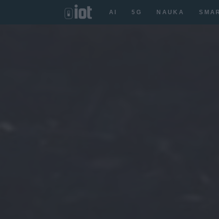
AI
5G
NAUKA
SMA