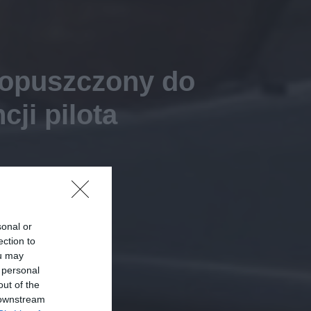
dopuszczony do
cji pilota
sonal or
ection to
ou may
 personal
out of the
 downstream