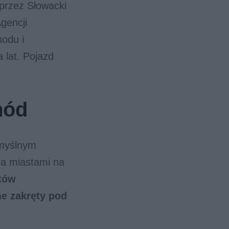
 przez Słowacki
gencji
odu i
 lat. Pojazd
hód
omyślnym
a miastami na
otów
me zakręty pod