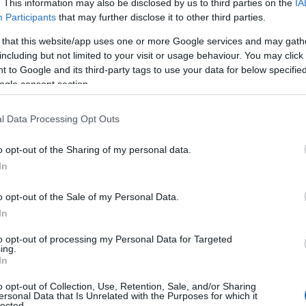
. This information may also be disclosed by us to third parties on the
IA
Participants
that may further disclose it to other third parties.
 that this website/app uses one or more Google services and may gath
including but not limited to your visit or usage behaviour. You may click 
 to Google and its third-party tags to use your data for below specifi
ogle consent section.
l Data Processing Opt Outs
o opt-out of the Sharing of my personal data.
In
o opt-out of the Sale of my Personal Data.
In
to opt-out of processing my Personal Data for Targeted
ing.
In
o opt-out of Collection, Use, Retention, Sale, and/or Sharing
ersonal Data that Is Unrelated with the Purposes for which it
lected.