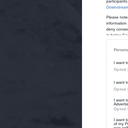
participants
Downstream 
Please note
information 
deny consent
in below Go
Persona
I want t
Opted 
I want t
Opted 
I want 
Advertis
Opted 
I want t
of my P
was col