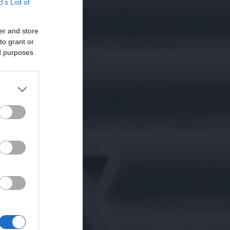
B’s List of
er and store
to grant or
ed purposes