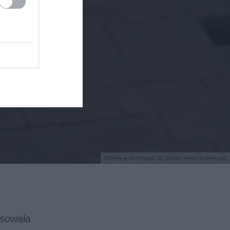
Schody w technologii 3D (źródło: media.budimex.pl)
osowała