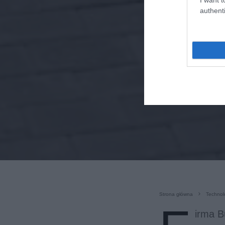
authenti
Strona główna
Technol
irma B