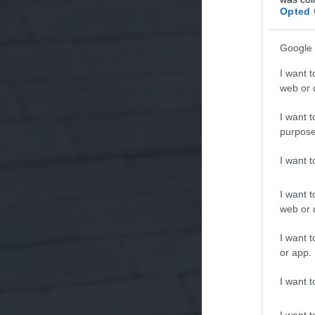
Opted 
Google 
I want t
web or d
I want t
purpose
I want 
I want t
web or d
I want t
or app.
I want t
I want t