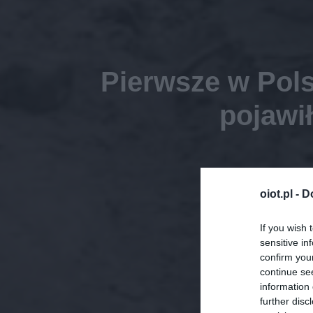
Pierwsze w Pol
pojawił
oiot.pl -
D
If you wish 
sensitive in
confirm you
continue se
information 
further disc