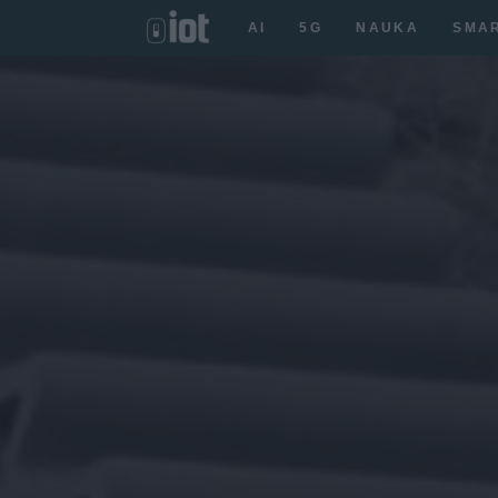
AI
5G
NAUKA
SMA