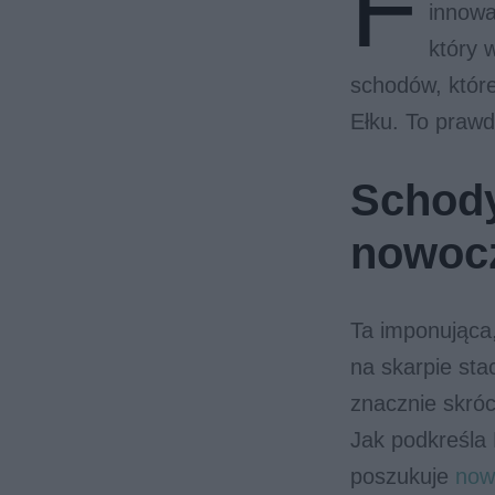
F
innowa
który 
schodów, które
Ełku. To praw
Schody
nowocz
Ta imponująca
na skarpie sta
znacznie skró
Jak podkreśla 
poszukuje
now