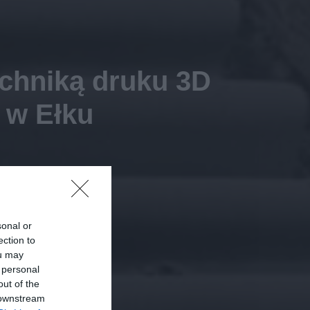
chniką druku 3D
j w Ełku
sonal or
ection to
ou may
 personal
out of the
 downstream