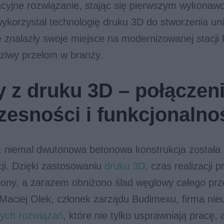
cyjne rozwiązanie, stając się pierwszym wykonawc
wykorzystał technologię druku 3D do stworzenia un
 znalazły swoje miejsce na modernizowanej stacji 
dziwy przełom w branży.
 z druku 3D – połączen
esności i funkcjonalno
, niemal dwutonowa betonowa konstrukcja został
cji. Dzięki zastosowaniu
druku 3D
, czas realizacji p
cony, a zarazem obniżono ślad węglowy całego prz
Maciej Olek, członek zarządu Budimexu, firma nie
ych rozwiązań
, które nie tylko usprawniają pracę, 