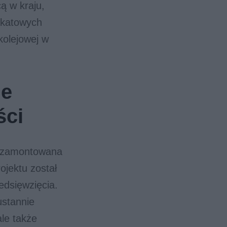
ą w kraju,
ikatowych
kolejowej w
ie
ści
a zamontowana
rojektu został
edsięwzięcia.
ustannie
ale także