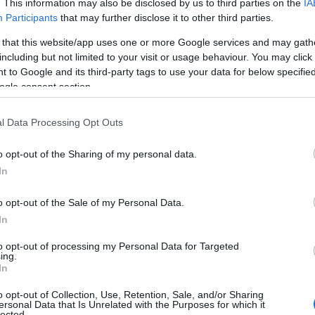
. This information may also be disclosed by us to third parties on the
IA
Participants
that may further disclose it to other third parties.
 that this website/app uses one or more Google services and may gath
including but not limited to your visit or usage behaviour. You may click 
 to Google and its third-party tags to use your data for below specifi
ogle consent section.
l Data Processing Opt Outs
o opt-out of the Sharing of my personal data.
In
o opt-out of the Sale of my Personal Data.
In
to opt-out of processing my Personal Data for Targeted
ing.
In
o opt-out of Collection, Use, Retention, Sale, and/or Sharing
ersonal Data that Is Unrelated with the Purposes for which it
lected.