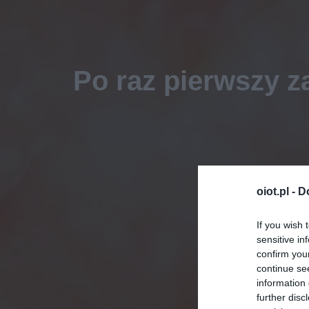
Po raz pierwszy 
oiot.pl -
D
If you wish 
sensitive in
confirm you
continue se
information 
further disc