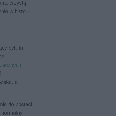
macierzystą.
e w historii.
ący byt. Im
cej
wiecznych
ś
wisko, o
ie do postaci
o normalny