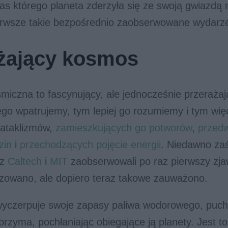
as którego planeta zderzyła się ze swoją gwiazdą 
erwsze takie bezpośrednio zaobserwowane wydarzeni
żający kosmos
miczna to fascynujący, ale jednocześnie przerażaj
iego wpatrujemy, tym lepiej go rozumiemy i tym wię
ataklizmów,
zamieszkujących go potworów
,
przed
zin
i
przechodzących pojęcie energii
. Niedawno za
 z
Caltech
i
MIT
zaobserwowali po raz pierwszy zja
yzowano, ale dopiero teraz takowe zauważono.
yczerpuje swoje zapasy paliwa wodorowego, puchn
rzyma, pochłaniając obiegające ją planety. Jest t