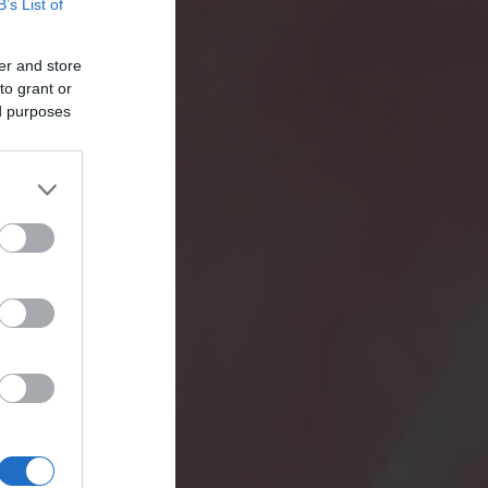
B’s List of
er and store
to grant or
ed purposes