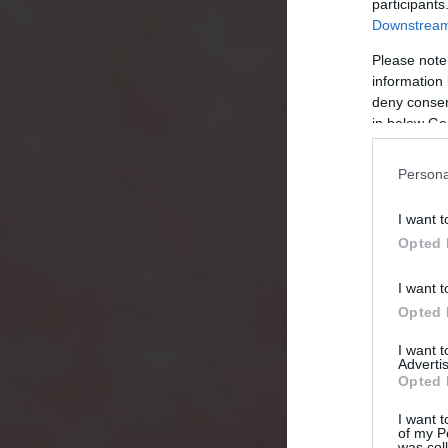
participants
Downstream 
Please note
information 
deny consent
in below Go
Persona
I want t
Opted 
I want t
Opted 
I want 
Advertis
Opted 
I want t
of my P
was col