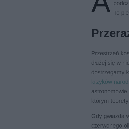
A
podcz
To pi
Przera
Przestrzeń kos
dłużej się w n
dostrzegamy k
krzyków narod
astronomowie
którym teoret
Gdy gwiazda w
czerwonego olb