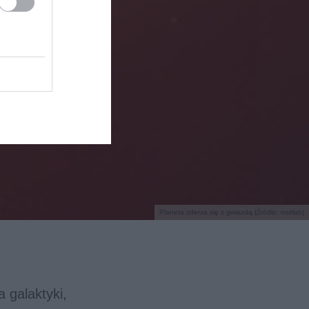
Planeta zderza się z gwiazdą (Źródło: noirlab)
 galaktyki,