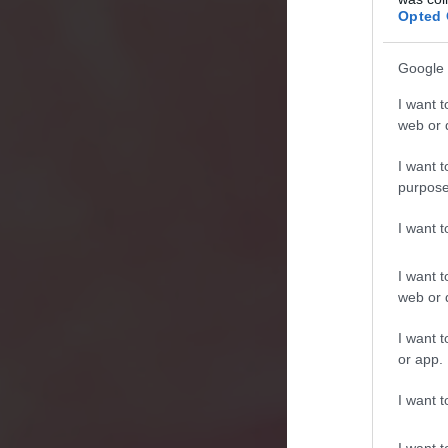
Opted 
Google 
I want t
web or d
I want t
purpose
I want 
I want t
web or d
I want t
or app.
I want t
I want t