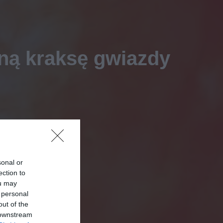
ną kraksę gwiazdy
sonal or
ection to
ou may
 personal
out of the
 downstream