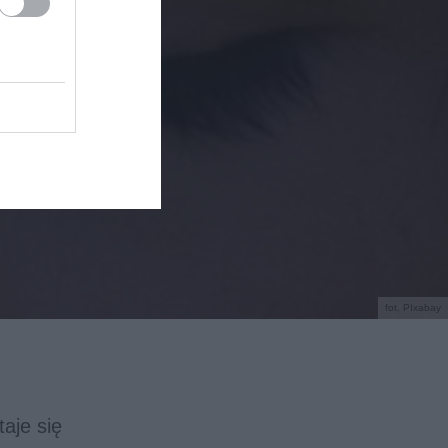
fot. PIxabay
taje się