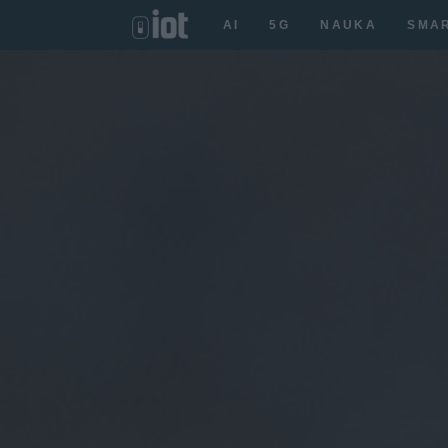
AI
5G
NAUKA
SMA