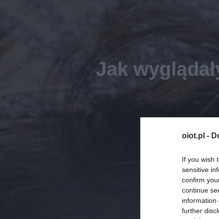
Jak wyglądał
oiot.pl -
D
If you wish 
sensitive in
confirm you
continue se
information 
further disc