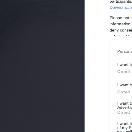
participants
Downstream 
Please note
information 
deny consent
in below Go
Persona
I want t
Opted 
I want t
Opted 
I want 
Advertis
Opted 
I want t
of my P
was col