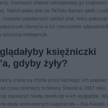
arny. Internauci chętnie udostępniają go znajomym
ej. Takich wideo jest na TikToku bardzo wiele i cod
 Ostatnio popularność zdobył viral, który pokazuj
iężniczek Disney’a w ich rzeczywiste odpowiednik
 sztuczna inteligencja.
glądałyby księżniczki
’a, gdyby żyły?
sney’a znane są chyba przez każdego. Ich popular
 od czasu premiery Królewny Śnieżki w 1937 roku.
ię zauważyć niezłą rewolucję w ich wyglądzie. Wy
ne epoki animowanych księżniczek – Era Klasyki, 