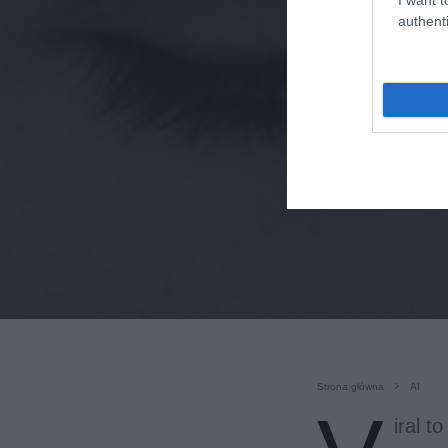
authenti
Strona główna
AI
iral t