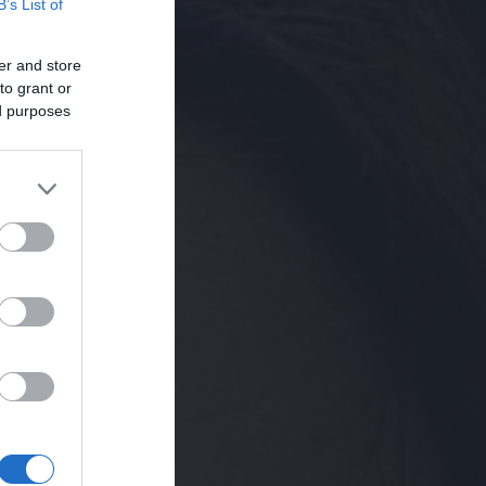
B’s List of
er and store
to grant or
ed purposes