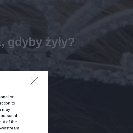
, gdyby żyły?
sonal or
ection to
ou may
 personal
out of the
 downstream