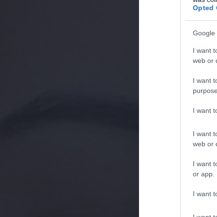
Opted 
Google 
I want t
web or d
I want t
purpose
I want 
I want t
web or d
I want t
or app.
I want t
I want t