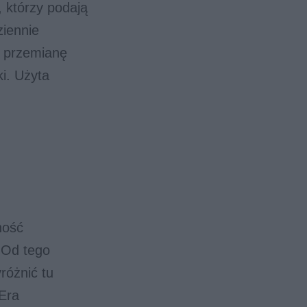
, którzy podają
ziennie
e przemianę
i. Użyta
ność
 Od tego
różnić tu
Era