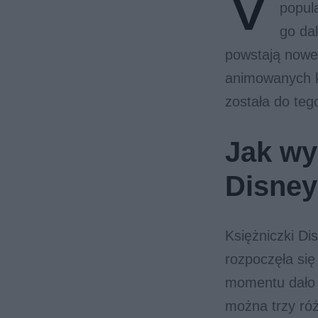
V
popul
go dal
powstają nowe.
animowanych ks
została do tego
Jak wy
Disney
Księżniczki Di
rozpoczęła się
momentu dało s
można trzy róż