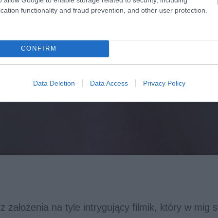
cation functionality and fraud prevention, and other user protection.
CONFIRM
Data Deletion
Data Access
Privacy Policy
o z założenia na tyle intrygujący filmik, który w mig s