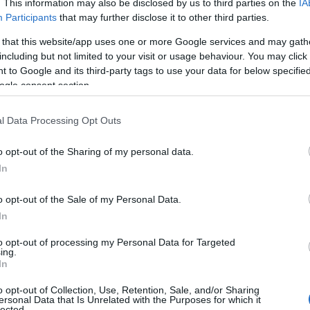
. This information may also be disclosed by us to third parties on the
IA
Participants
that may further disclose it to other third parties.
 that this website/app uses one or more Google services and may gath
including but not limited to your visit or usage behaviour. You may click 
 to Google and its third-party tags to use your data for below specifi
ogle consent section.
l Data Processing Opt Outs
o opt-out of the Sharing of my personal data.
In
o opt-out of the Sale of my Personal Data.
In
to opt-out of processing my Personal Data for Targeted
ing.
In
o opt-out of Collection, Use, Retention, Sale, and/or Sharing
ersonal Data that Is Unrelated with the Purposes for which it
lected.