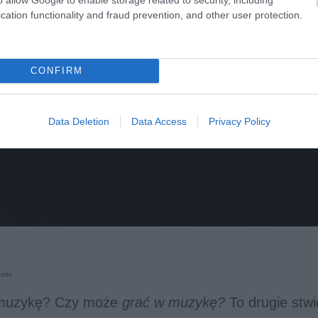
cation functionality and fraud prevention, and other user protection.
CONFIRM
Data Deletion
Data Access
Privacy Policy
stki
muzykę? Czy może
grać w muzykę?
To drugie stwi