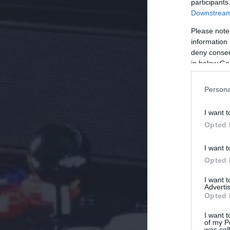
participants
Downstream 
Please note
information 
deny consent
in below Go
Persona
I want t
Opted 
I want t
Opted 
I want 
Advertis
Opted 
I want t
of my P
was col