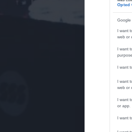
Opted 
Google 
I want t
web or d
I want t
purpose
I want 
I want t
web or d
I want t
or app.
I want t
I want t