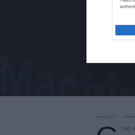
authenti
Strona główna
Ciekawo
rać 