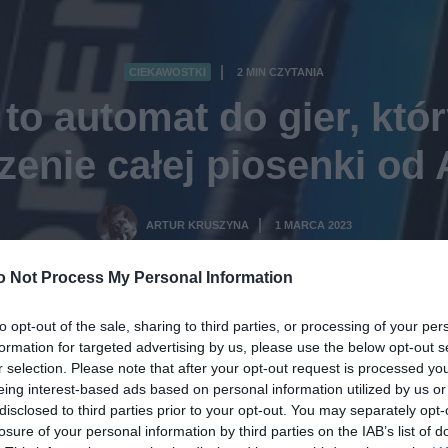
CIEKAWOSTKI
2 MIN CZYTANIA
·
to automat do gier, kt
zenie całej piosenki od 
ARTUR KRUSZYNA
1 MARCA 2023
·
o Not Process My Personal Information
to opt-out of the sale, sharing to third parties, or processing of your per
formation for targeted advertising by us, please use the below opt-out s
r selection. Please note that after your opt-out request is processed y
eing interest-based ads based on personal information utilized by us or
disclosed to third parties prior to your opt-out. You may separately opt-
losure of your personal information by third parties on the IAB’s list of