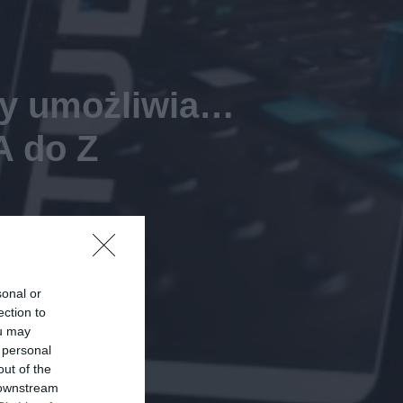
óry umożliwia…
A do Z
sonal or
ection to
ou may
 personal
out of the
 downstream