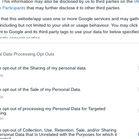
. This information may also be disclosed by us to third parties on the
IA
Participants
that may further disclose it to other third parties.
 that this website/app uses one or more Google services and may gath
including but not limited to your visit or usage behaviour. You may click 
 to Google and its third-party tags to use your data for below specifi
ogle consent section.
l Data Processing Opt Outs
o opt-out of the Sharing of my personal data.
In
o opt-out of the Sale of my Personal Data.
In
to opt-out of processing my Personal Data for Targeted
ing.
In
o opt-out of Collection, Use, Retention, Sale, and/or Sharing
ersonal Data that Is Unrelated with the Purposes for which it
lected.