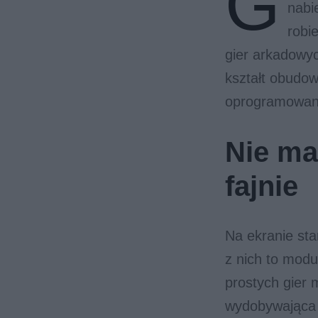
G
nabi
robi
gier arkadowy
kształt obudow
oprogramowani
Nie ma
fajnie
Na ekranie sta
z nich to mod
prostych gier 
wydobywająca 