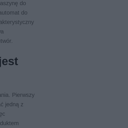
maszynę do
 automat do
rakterystyczny
wa
twór.
jest
ania. Pierwszy
ć jedną z
ęc
oduktem