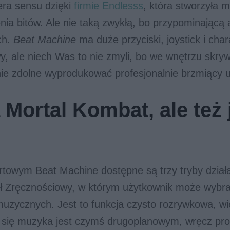
era sensu dzięki
firmie Endlesss
, która stworzyła 
enia bitów. Ale nie taką zwykłą, bo przypominającą
ch.
Beat Machine
ma duże przyciski, joystick i cha
y, ale niech Was to nie zmyli, bo we wnętrzu skry
e zdolne wyprodukować profesjonalnie brzmiący u
 Mortal Kombat, ale też 
rtowym Beat Machine dostępne są trzy tryby dział
uł Zręcznościowy, w którym użytkownik może wybra
muzycznych. Jest to funkcja czysto rozrywkowa, wi
się muzyka jest czymś drugoplanowym, wręcz pr