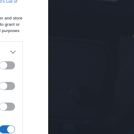
B’s List of
er and store
to grant or
ed purposes