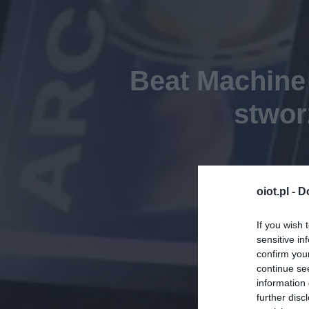
Beat Machine 
stwor
oiot.pl -
D
If you wish 
sensitive in
confirm you
continue se
information 
further disc