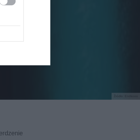
Źródło: Endlesss
erdzenie