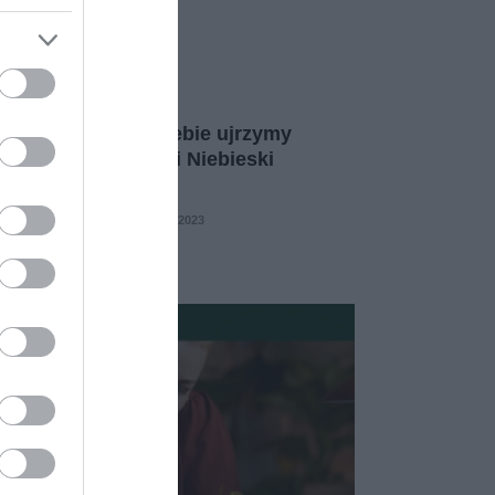
łe zjawisko! Na niebie ujrzymy
eśnie superpełnię i Niebieski
c
 KRUSZYNA
30 SIERPNIA 2023
·