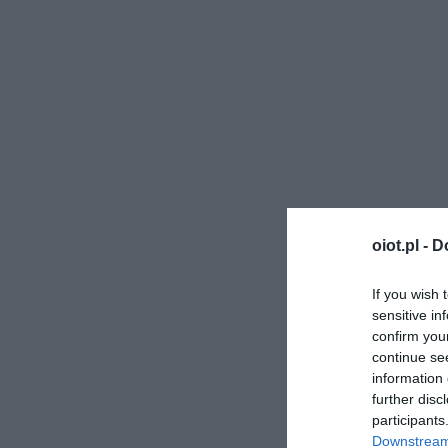
oiot.pl -
D
If you wish 
sensitive in
confirm you
continue se
information 
further disc
participants
Downstream 