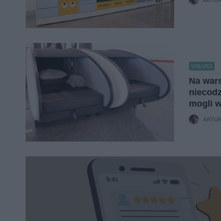
USŁUGI
Na wars
niecodz
mogli 
ARTUR