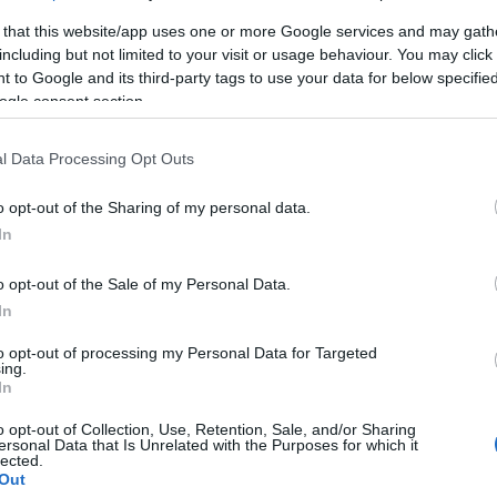
ARTUR KRUSZYNA
·
 that this website/app uses one or more Google services and may gath
including but not limited to your visit or usage behaviour. You may click 
 to Google and its third-party tags to use your data for below specifi
ogle consent section.
l Data Processing Opt Outs
o opt-out of the Sharing of my personal data.
In
o opt-out of the Sale of my Personal Data.
In
XIAOMI
to opt-out of processing my Personal Data for Targeted
ing.
Grzejni
In
Baseboa
o opt-out of Collection, Use, Retention, Sale, and/or Sharing
ARTUR
ersonal Data that Is Unrelated with the Purposes for which it
lected.
Out