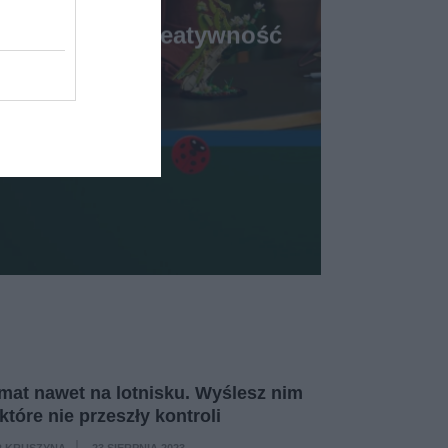
I
oże uwolnić kreatywność
zestaw LEGO
27 SIERPNIA 2023
at nawet na lotnisku. Wyślesz nim
 które nie przeszły kontroli
 KRUSZYNA
23 SIERPNIA 2023