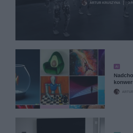
ARTUR KRUSZYNA
3 
·
AI
Nadchod
konwer
ARTUR