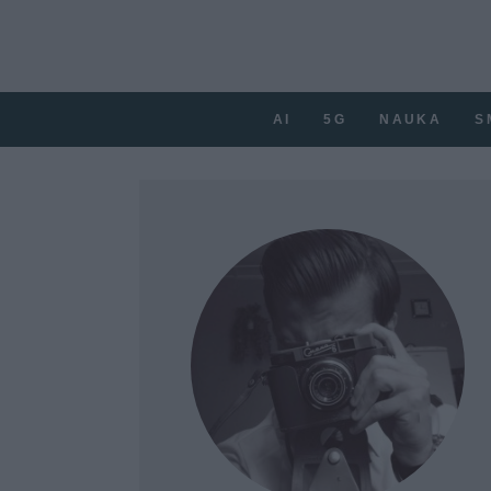
AI
5G
NAUKA
S