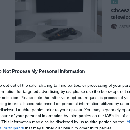
TV
Chcesz
telewiz
ARTUR
o Not Process My Personal Information
to opt-out of the sale, sharing to third parties, or processing of your per
formation for targeted advertising by us, please use the below opt-out s
r selection. Please note that after your opt-out request is processed y
eing interest-based ads based on personal information utilized by us or
ROBOTYKA
disclosed to third parties prior to your opt-out. You may separately opt-
Tego stadionu pilnuje pies-r
losure of your personal information by third parties on the IAB’s list of
. This information may also be disclosed by us to third parties on the
IA
spuszczona z
Participants
that may further disclose it to other third parties.