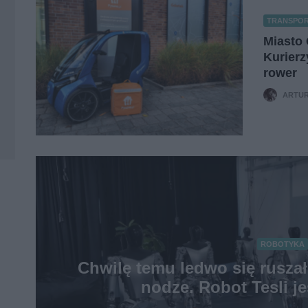
TRANSPO
Miasto 
Kurierz
rower
ARTUR
ROBOTYKA
Chwilę temu ledwo się ruszał,
nodze. Robot Tesli je