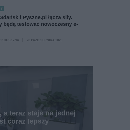
RT
Gdańsk i Pyszne.pl łączą siły.
y będą testować nowoczesny e-
 KRUSZYNA
20 PAŹDZIERNIKA 2023
·
 a teraz staje na jednej
st coraz lepszy