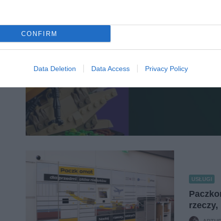
CIEKAWOSTK
Specjalna playlista ASMR pom
i… złożyć nowy 
CONFIRM
ARTUR KRUSZYNA
·
Data Deletion
Data Access
Privacy Policy
USŁUGI
Paczkom
rzeczy,
ARTUR