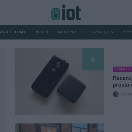
MART HOME
MOTO
RECENZJE
SPRZĘT
SY
8
RECENZJE
Recenzj
prostu
ARTUR