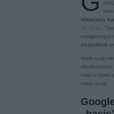
G
zwią
info
telewizory ko
dla dzieci
. Tym
inteligentnych
wszystkich sm
Wiele osób nie
wbudowanymi w 
mają w domu po
nowa opcja.
Google
„basic