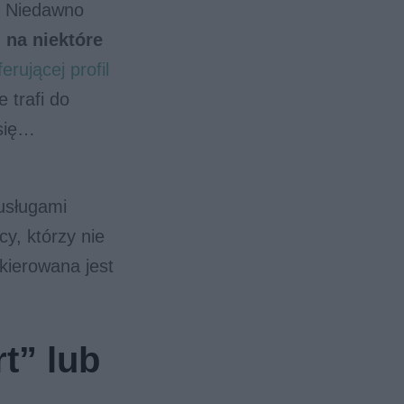
ę. Niedawno
+
na niektóre
erującej profil
 trafi do
 się…
 usługami
y, którzy nie
kierowana jest
t” lub