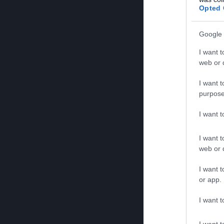
Opted 
Google 
I want t
web or d
I want t
purpose
I want 
I want t
web or d
I want t
or app.
I want t
I want t