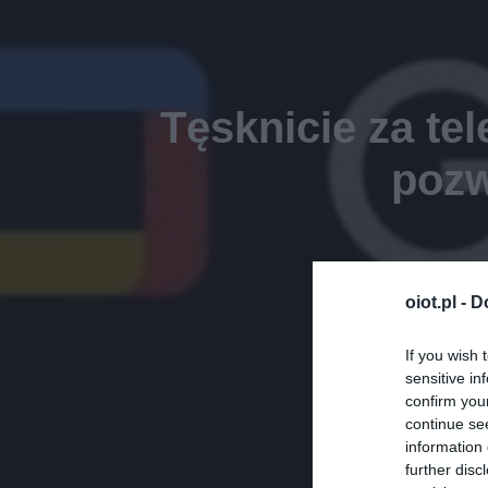
Tęsknicie za te
pozw
oiot.pl -
D
If you wish 
sensitive in
confirm you
continue se
information 
further disc