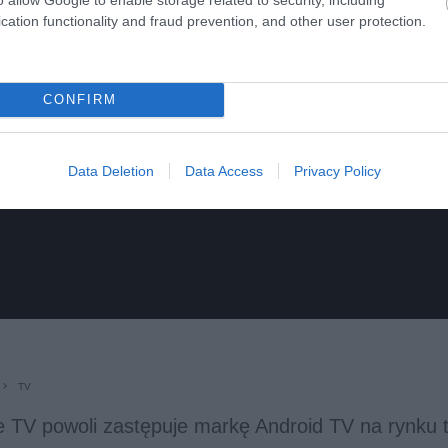
cation functionality and fraud prevention, and other user protection.
CONFIRM
Data Deletion
Data Access
Privacy Policy
TV
e TV powoli zastępuje markę Android TV na rynku 