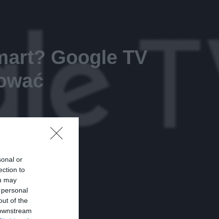
smart? Google TV
nować
sonal or
ection to
ou may
 personal
out of the
 downstream