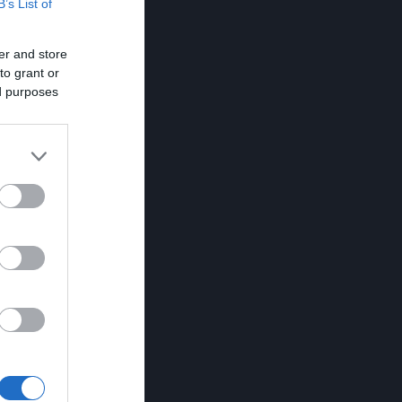
B’s List of
er and store
to grant or
ed purposes