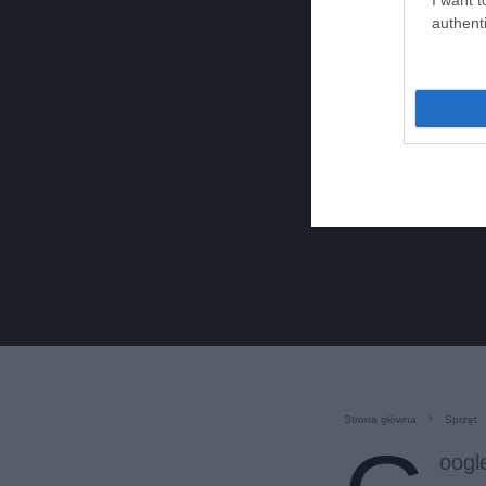
authenti
Strona główna
Sprzęt
oogl