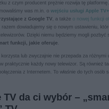
zku z czym producent prężnie rozwija tę platform
rmowaliśmy was m.in. o
wejściu usługi Apple TV
rzystające z Google TV
, a także
o nowej funkcji of
 razem dowiadujemy się o nowym ustawieniu, które
 telewizorów. Dzięki niemu będziemy mogli pozbyć
art funkcji, jakie oferuje
.
 korzysta lub zwyczajnie nie przepada za różnymi
praktycznie każdy nowy telewizor. Są również tac
łączenia z Internetem. To właśnie do tych osób s
 TV da ci wybór – „smar
” TV