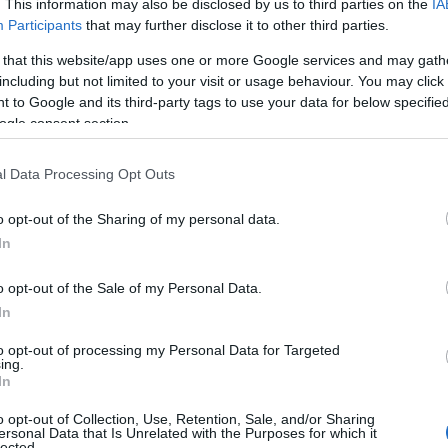
. This information may also be disclosed by us to third parties on the
IA
Participants
that may further disclose it to other third parties.
 that this website/app uses one or more Google services and may gath
including but not limited to your visit or usage behaviour. You may click 
 to Google and its third-party tags to use your data for below specifi
ogle consent section.
l Data Processing Opt Outs
o opt-out of the Sharing of my personal data.
In
o opt-out of the Sale of my Personal Data.
In
to opt-out of processing my Personal Data for Targeted
ing.
In
o opt-out of Collection, Use, Retention, Sale, and/or Sharing
ersonal Data that Is Unrelated with the Purposes for which it
lected.