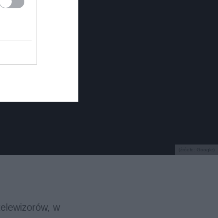
(źródło: Google)
telewizorów, w