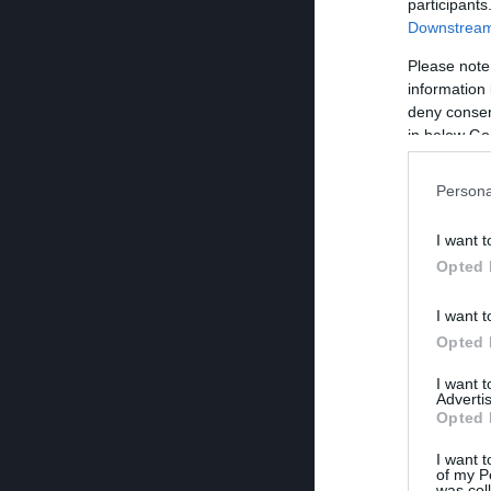
participants
Downstream 
Please note
information 
deny consent
in below Go
Persona
I want t
Opted 
I want t
Opted 
I want 
Advertis
Opted 
I want t
of my P
was col