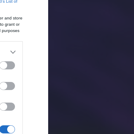
B’s List of
er and store
to grant or
ed purposes