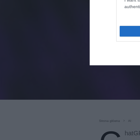
authenti
Strona główna
AI
hatGP