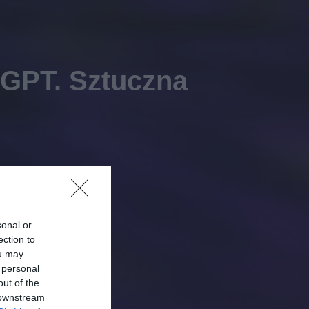
tGPT. Sztuczna
sonal or
ection to
ou may
 personal
out of the
 downstream