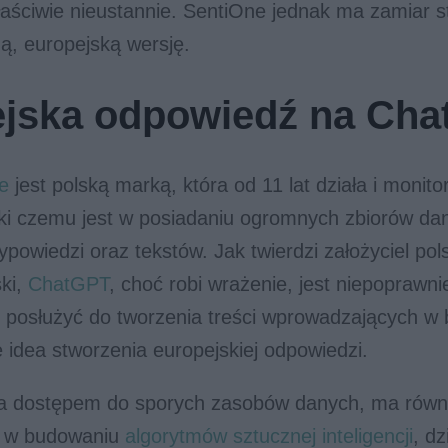
łaściwie nieustannie. SentiOne jednak ma zamiar 
ą, europejską wersję.
jska odpowiedź na Ch
e
jest polską marką, która od 11 lat działa i monit
ęki czemu jest w posiadaniu ogromnych zbiorów da
powiedzi oraz tekstów. Jak twierdzi założyciel pols
ki,
ChatGPT
, choć robi wrażenie, jest niepoprawn
posłużyć do tworzenia treści wprowadzających w 
ię idea stworzenia europejskiej odpowiedzi.
a dostępem do sporych zasobów danych, ma równ
e w budowaniu
algorytmów sztucznej inteligencji
, dz