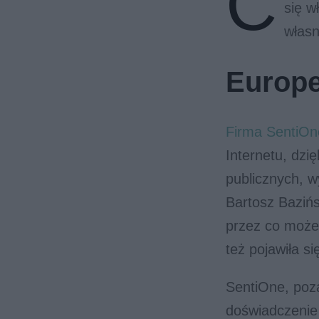
C
się w
własn
Europe
Firma SentiOn
Internetu, dzi
publicznych, wy
Bartosz Bazińs
przez co może 
też pojawiła s
SentiOne, poz
doświadczeni