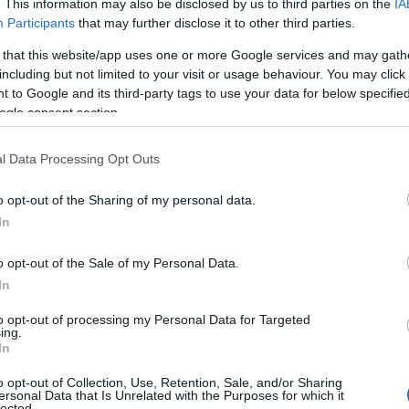
. This information may also be disclosed by us to third parties on the
IA
Participants
that may further disclose it to other third parties.
 that this website/app uses one or more Google services and may gath
including but not limited to your visit or usage behaviour. You may click 
 to Google and its third-party tags to use your data for below specifi
ogle consent section.
l Data Processing Opt Outs
o opt-out of the Sharing of my personal data.
In
o opt-out of the Sale of my Personal Data.
In
to opt-out of processing my Personal Data for Targeted
ing.
In
o opt-out of Collection, Use, Retention, Sale, and/or Sharing
ersonal Data that Is Unrelated with the Purposes for which it
lected.