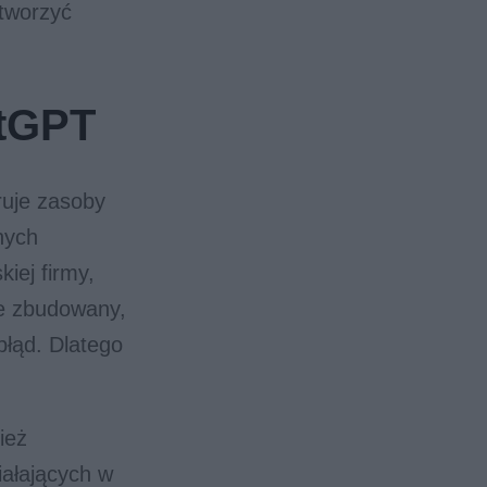
stworzyć
atGPT
oruje zasoby
nych
kiej firmy,
ie zbudowany,
błąd. Dlatego
ież
iałających w