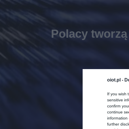
Polacy tworzą
oiot.pl -
D
If you wish 
sensitive in
confirm you
continue se
information 
further disc