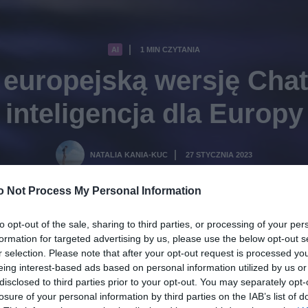
AI
1 MIN CZYTANIA
·
 europejską wersję Cha
inteligencja dla Europy
NATALIA KANIA-KUC
27 STYCZNIA 2023
·
o Not Process My Personal Information
to opt-out of the sale, sharing to third parties, or processing of your per
formation for targeted advertising by us, please use the below opt-out s
r selection. Please note that after your opt-out request is processed y
eing interest-based ads based on personal information utilized by us or
disclosed to third parties prior to your opt-out. You may separately opt-
losure of your personal information by third parties on the IAB’s list of