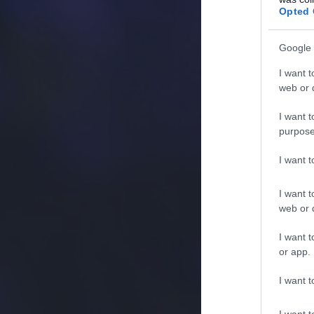
Opted 
Google 
I want t
web or d
I want t
purpose
I want 
I want t
web or d
I want t
or app.
I want t
I want t