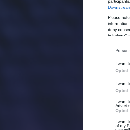
participants
Downstream 
Please note
information 
deny consent
in below Go
Persona
I want t
Opted 
I want t
Opted 
I want 
Advertis
Opted 
I want t
of my P
was col