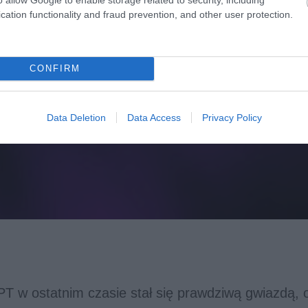
cation functionality and fraud prevention, and other user protection.
CONFIRM
Data Deletion
Data Access
Privacy Policy
T w ostatnim czasie stał się prawdziwą gwiazdą, 