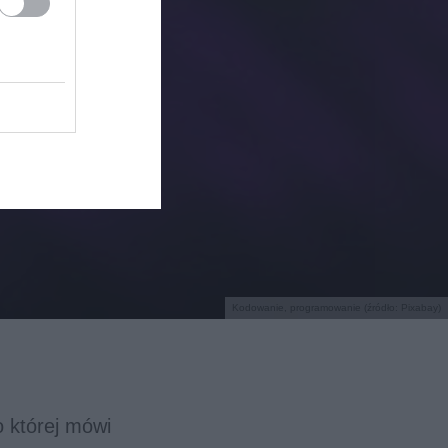
Kodowanie, programowanie (źródło: Pixabay)
o której mówi