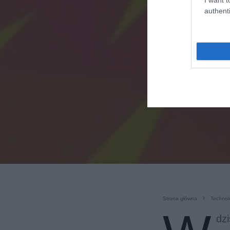
authenti
Strona główna
Technol
dz