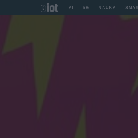
AI
5G
NAUKA
SMA