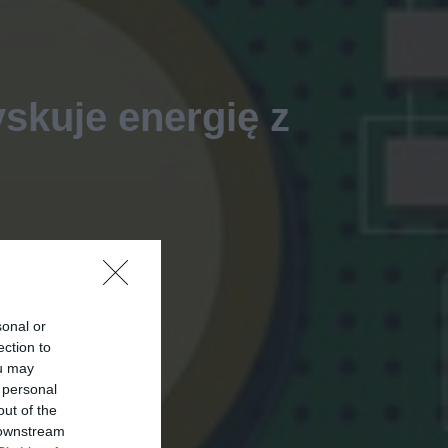
skuje energię z
sonal or
ection to
ou may
 personal
out of the
 downstream