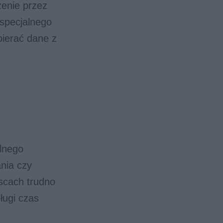
zenie przez
 specjalnego
bierać dane z
ć
lnego
ania czy
jscach trudno
ługi czas