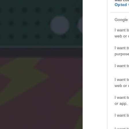
Opted 
Google 
I want t
web or d
I want t
purpose
I want 
I want t
web or d
I want t
or app.
I want t
I want t