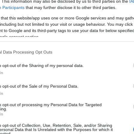
. This information may also be disclosed by us to third parties on the
IA
Participants
that may further disclose it to other third parties.
 that this website/app uses one or more Google services and may gath
including but not limited to your visit or usage behaviour. You may click 
 to Google and its third-party tags to use your data for below specifi
ogle consent section.
l Data Processing Opt Outs
o opt-out of the Sharing of my personal data.
In
o opt-out of the Sale of my Personal Data.
In
to opt-out of processing my Personal Data for Targeted
ing.
In
o opt-out of Collection, Use, Retention, Sale, and/or Sharing
ersonal Data that Is Unrelated with the Purposes for which it
lected.