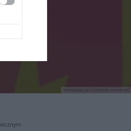
Samozasilający się czujnik (źródło: news.mit.edu)
awicznym