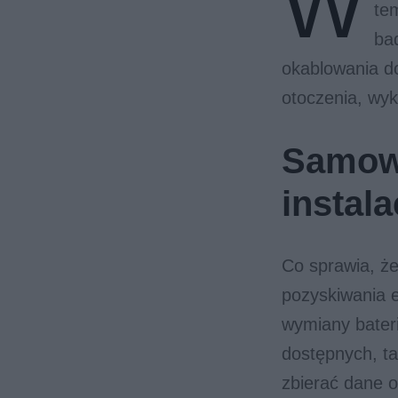
W
te
ba
okablowania d
otoczenia, wyk
Samowy
instala
Co sprawia, ż
pozyskiwania e
wymiany bateri
dostępnych, ta
zbierać dane o