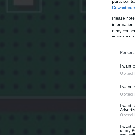
participants
Downstream 
Please note
information 
deny consent
in below Go
Persona
I want t
Opted 
I want t
Opted 
I want 
Advertis
Opted 
I want t
of my P
was col