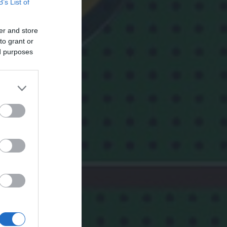
B’s List of
er and store
to grant or
ed purposes