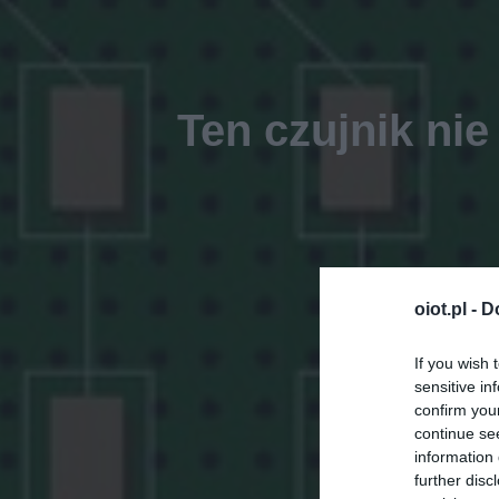
Ten czujnik ni
oiot.pl -
D
If you wish 
sensitive in
confirm you
continue se
information 
further disc