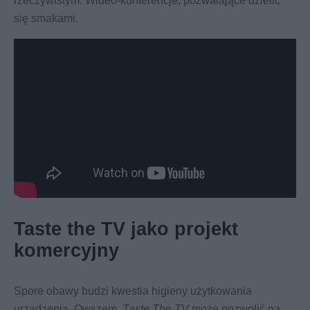
rzeczywistym. Wideo-konferencje, pozwalające dzielić
się smakami.
Taste the TV jako projekt
komercyjny
Spore obawy budzi kwestia higieny użytkowania
urządzenia. Owszem,
Taste The TV
może pozwolić na