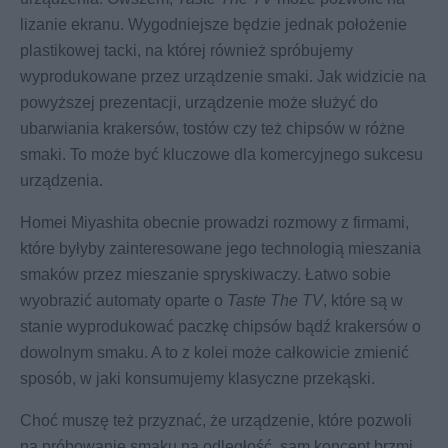
lizanie ekranu. Wygodniejsze będzie jednak położenie
plastikowej tacki, na której również spróbujemy
wyprodukowane przez urządzenie smaki. Jak widzicie na
powyższej prezentacji, urządzenie może służyć do
ubarwiania krakersów, tostów czy też chipsów w różne
smaki. To może być kluczowe dla komercyjnego sukcesu
urządzenia.
Homei Miyashita obecnie prowadzi rozmowy z firmami,
które byłyby zainteresowane jego technologią mieszania
smaków przez mieszanie spryskiwaczy. Łatwo sobie
wyobrazić automaty oparte o
Taste The TV
, które są w
stanie wyprodukować paczkę chipsów bądź krakersów o
dowolnym smaku. A to z kolei może całkowicie zmienić
sposób, w jaki konsumujemy klasyczne przekąski.
Choć muszę też przyznać, że urządzenie, które pozwoli
na próbowanie smaku na odległość, sam koncept brzmi