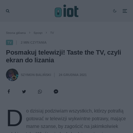
Strona główna
Sprzęt
TV
TV
2 MIN CZYTANIA
·
Posmakuj telewizji! Taste the TV, czyli
ekran do lizania
SZYMON BALIŃSKI
24 GRUDNIA 2021
·
D
o dzisiaj podziwiam wszystkich, którzy potrafią
gotować w telewizji wykwintne potrawy, mające
marne szanse, by zagościć na jakimkolwiek