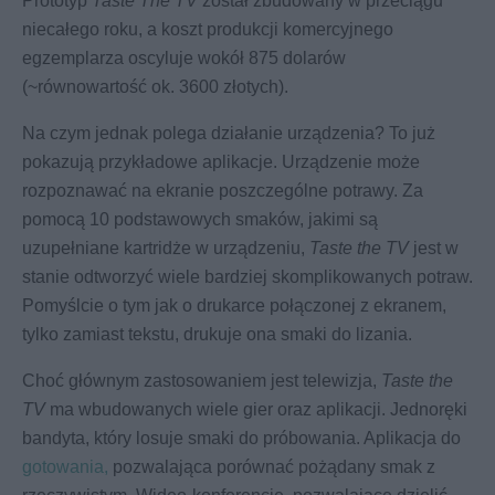
Prototyp
Taste The TV
został zbudowany w przeciągu
niecałego roku, a koszt produkcji komercyjnego
egzemplarza oscyluje wokół 875 dolarów
(~równowartość ok. 3600 złotych).
Na czym jednak polega działanie urządzenia? To już
pokazują przykładowe aplikacje. Urządzenie może
rozpoznawać na ekranie poszczególne potrawy. Za
pomocą 10 podstawowych smaków, jakimi są
uzupełniane kartridże w urządzeniu,
Taste the TV
jest w
stanie odtworzyć wiele bardziej skomplikowanych potraw.
Pomyślcie o tym jak o drukarce połączonej z ekranem,
tylko zamiast tekstu, drukuje ona smaki do lizania.
Choć głównym zastosowaniem jest telewizja,
Taste the
TV
ma wbudowanych wiele gier oraz aplikacji. Jednoręki
bandyta, który losuje smaki do próbowania. Aplikacja do
gotowania,
pozwalająca porównać pożądany smak z