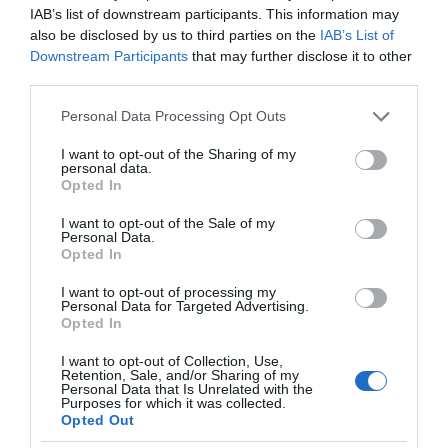
IAB’s list of downstream participants. This information may
also be disclosed by us to third parties on the
IAB’s List of
Downstream Participants
that may further disclose it to other
third parties.
Please note that this website/app uses one or more Google
Personal Data Processing Opt Outs
services and may gather and store information including but
not limited to your visit or usage behaviour. You may click to
I want to opt-out of the Sharing of my
personal data.
grant or deny consent to Google and its third-party tags to
Opted In
use your data for below specified purposes in below Google
consent section.
I want to opt-out of the Sale of my
Personal Data.
Opted In
I want to opt-out of processing my
Personal Data for Targeted Advertising.
Opted In
I want to opt-out of Collection, Use,
Retention, Sale, and/or Sharing of my
Personal Data that Is Unrelated with the
Purposes for which it was collected.
Opted Out