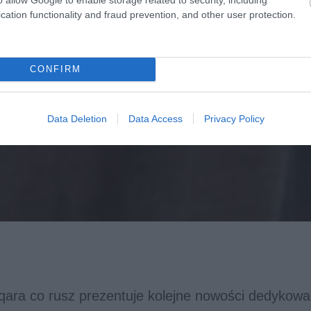
cation functionality and fraud prevention, and other user protection.
CONFIRM
Data Deletion
Data Access
Privacy Policy
qara co rusz prezentuje kolejne nowości dedykow