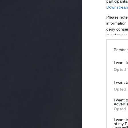
participants
Downstream 
Please note
information 
deny consent
in below Go
Persona
I want t
Opted 
I want t
Opted 
I want 
Advertis
Opted 
I want t
of my P
was col