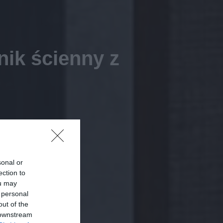
ik ścienny z
sonal or
ection to
ou may
 personal
out of the
 downstream