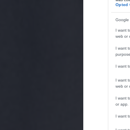
Opted 
Google 
I want t
web or d
I want t
purpose
I want 
I want t
web or d
I want t
or app.
I want t
I want t