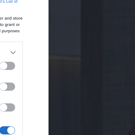
B’s List of
er and store
to grant or
ed purposes