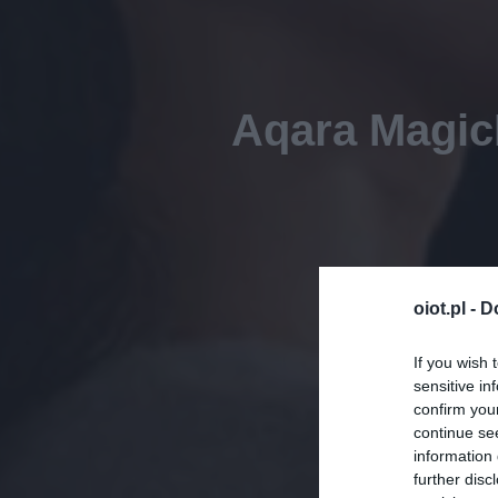
Aqara Magic
oiot.pl -
D
If you wish 
sensitive in
confirm you
continue se
information 
further disc