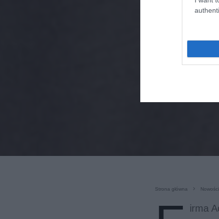
authenti
Strona główna
Nowości
irma A