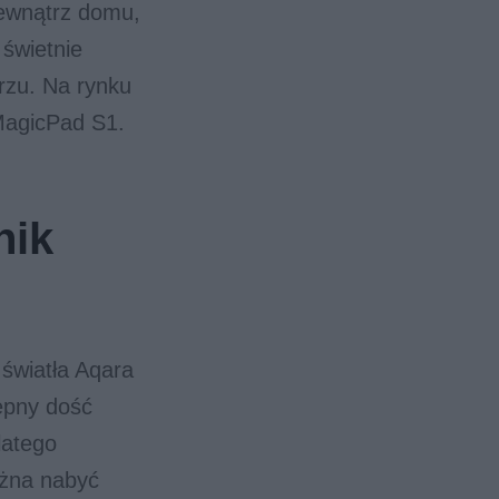
zewnątrz domu,
 świetnie
rzu. Na rynku
MagicPad S1.
nik
 światła Aqara
ępny dość
latego
ożna nabyć