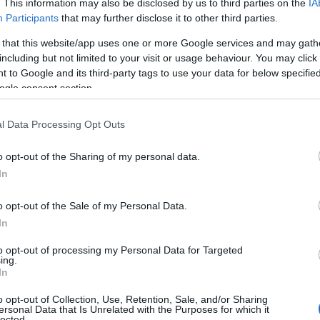
. This information may also be disclosed by us to third parties on the
IA
Participants
that may further disclose it to other third parties.
 that this website/app uses one or more Google services and may gath
including but not limited to your visit or usage behaviour. You may click 
 to Google and its third-party tags to use your data for below specifi
ogle consent section.
l Data Processing Opt Outs
o opt-out of the Sharing of my personal data.
In
o opt-out of the Sale of my Personal Data.
In
to opt-out of processing my Personal Data for Targeted
ing.
In
o opt-out of Collection, Use, Retention, Sale, and/or Sharing
ersonal Data that Is Unrelated with the Purposes for which it
lected.