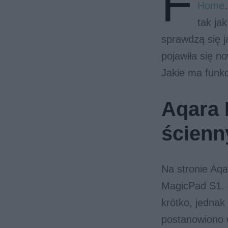
F
Home
tak ja
sprawdzą się 
pojawiła się n
Jakie ma funk
Aqara 
ścienn
Na stronie Aqa
MagicPad S1. 
krótko, jednak
postanowiono 