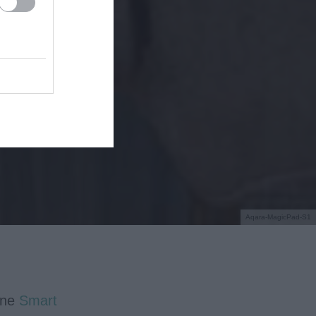
Aqara-MagicPad-S1
ane
Smart