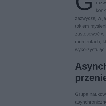
G
rozw
konk
zazwyczaj w ja
tokiem myślen
zastosować w 
momentach, kt
wykorzystując
Asynch
przeni
Grupa naukowcó
asynchroniczne