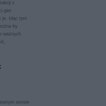
akcji z
i gier
 je. Idąc tym
można by
 o ważnych
ić,
ć
?
 pewnym sensie