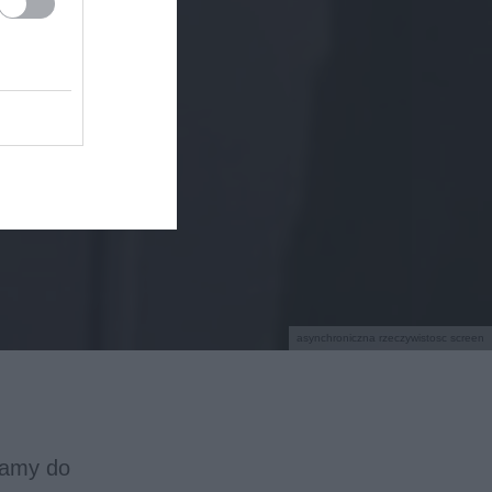
asynchroniczna rzeczywistosc screen
mamy do