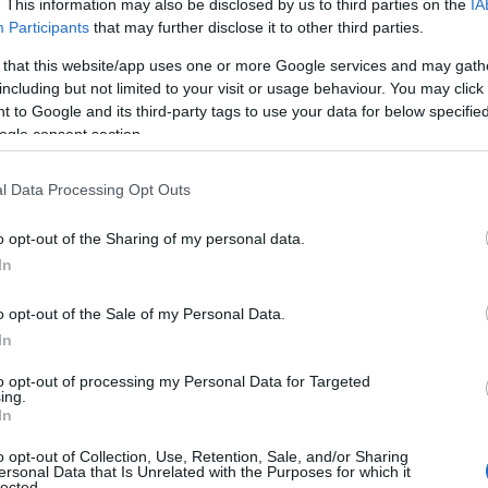
. This information may also be disclosed by us to third parties on the
IA
Participants
that may further disclose it to other third parties.
 that this website/app uses one or more Google services and may gath
including but not limited to your visit or usage behaviour. You may click 
 to Google and its third-party tags to use your data for below specifi
ogle consent section.
l Data Processing Opt Outs
o opt-out of the Sharing of my personal data.
In
o opt-out of the Sale of my Personal Data.
In
to opt-out of processing my Personal Data for Targeted
ing.
In
o opt-out of Collection, Use, Retention, Sale, and/or Sharing
ersonal Data that Is Unrelated with the Purposes for which it
lected.