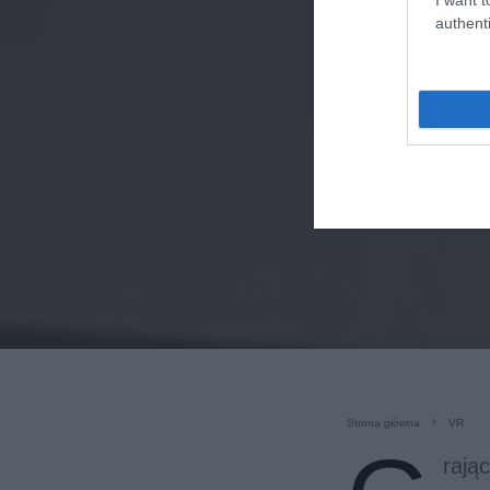
authenti
Strona główna
VR
rają