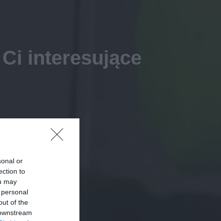
Ci interesujące
sonal or
ection to
ou may
 personal
out of the
 downstream