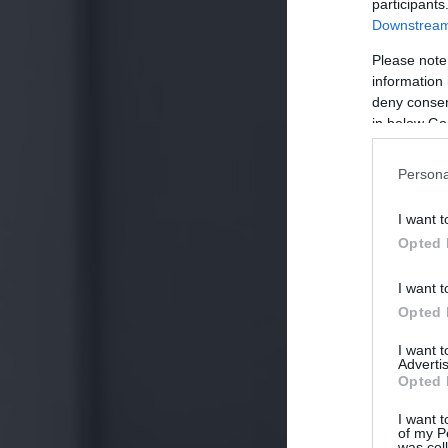
participants
Downstream 
Please note
information 
deny consent
in below Go
Persona
I want t
Opted 
I want t
Opted 
I want 
Advertis
Opted 
I want t
of my P
was col