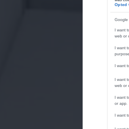
Opted 
Google 
I want t
web or d
I want t
purpose
I want 
I want t
web or d
I want t
or app.
I want t
I want t