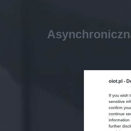
Asynchroniczna
oiot.pl -
D
If you wish 
sensitive in
confirm you
continue se
information 
further disc