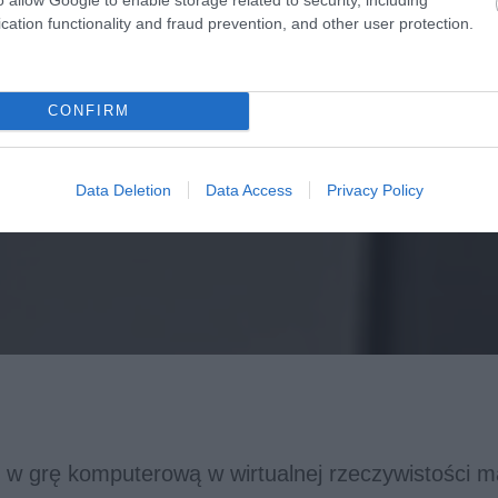
cation functionality and fraud prevention, and other user protection.
CONFIRM
Data Deletion
Data Access
Privacy Policy
c w grę komputerową w wirtualnej rzeczywistości 