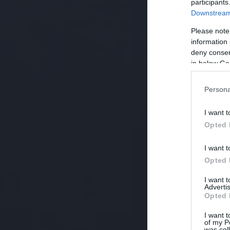
participants
Downstream 
Please note
information 
deny consent
in below Go
Persona
I want t
Opted 
I want t
Opted 
I want 
Advertis
Opted 
I want t
of my P
was col