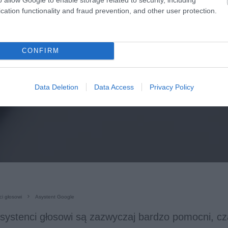
cation functionality and fraud prevention, and other user protection.
CONFIRM
Data Deletion
Data Access
Privacy Policy
ci głosowi
Asystent Google
systenci głosowi są zazwyczaj bardzo pomocni, 