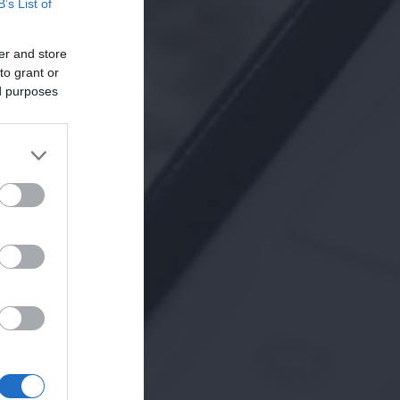
B’s List of
er and store
to grant or
ed purposes