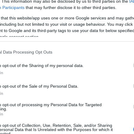
. This information may also be disclosed by us to third parties on the
IA
Participants
that may further disclose it to other third parties.
 that this website/app uses one or more Google services and may gath
including but not limited to your visit or usage behaviour. You may click 
 to Google and its third-party tags to use your data for below specifi
ogle consent section.
l Data Processing Opt Outs
o opt-out of the Sharing of my personal data.
In
o opt-out of the Sale of my Personal Data.
In
to opt-out of processing my Personal Data for Targeted
ing.
In
o opt-out of Collection, Use, Retention, Sale, and/or Sharing
ersonal Data that Is Unrelated with the Purposes for which it
lected.