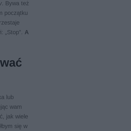
y
. Bywa też
ym początku
rzestaje
: „Stop”.
A
rwać
exa lub
zując wam
, jak wiele
iłbym się w