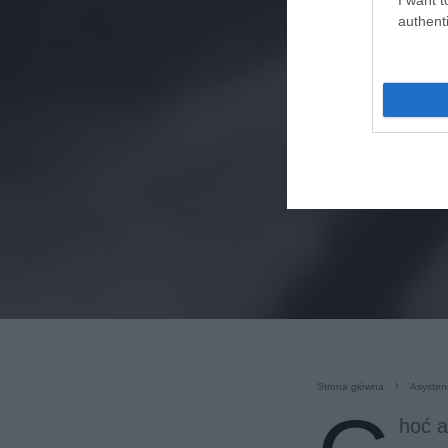
authenti
Strona główna
Asysten
hoć a