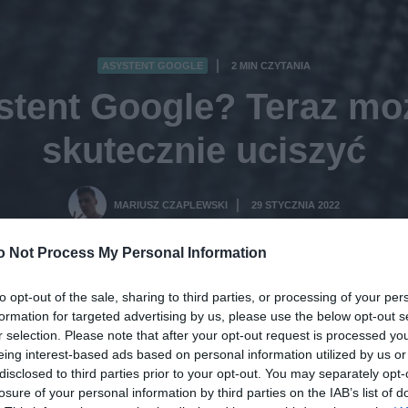
ASYSTENT GOOGLE
2 MIN CZYTANIA
·
stent Google? Teraz moż
skutecznie uciszyć
MARIUSZ CZAPLEWSKI
29 STYCZNIA 2022
·
o Not Process My Personal Information
to opt-out of the sale, sharing to third parties, or processing of your per
formation for targeted advertising by us, please use the below opt-out s
r selection. Please note that after your opt-out request is processed y
eing interest-based ads based on personal information utilized by us or
disclosed to third parties prior to your opt-out. You may separately opt-
losure of your personal information by third parties on the IAB’s list of