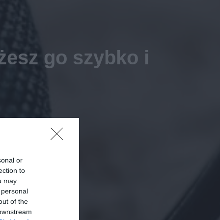
esz go szybko i
sonal or
ection to
ou may
 personal
out of the
 downstream