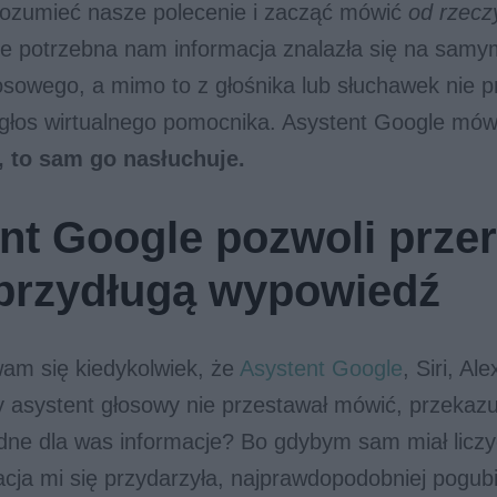
rozumieć nasze polecenie i zacząć mówić
od rzecz
że potrzebna nam informacja znalazła się na sam
sowego, a mimo to z głośnika lub słuchawek nie p
głos wirtualnego pomocnika. Asystent Google mówi
, to sam go nasłuchuje.
nt Google pozwoli prze
przydługą wypowiedź
wam się kiedykolwiek, że
Asystent Google
, Siri, Al
ny asystent głosowy nie przestawał mówić, przeka
dne dla was informacje? Bo gdybym sam miał liczyć
acja mi się przydarzyła, najprawdopodobniej pogub