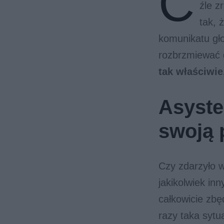
C
źle z
tak, 
komunikatu gło
rozbrzmiewać 
tak właściwie
Asyste
swoją 
Czy zdarzyło 
jakikolwiek in
całkowicie zbę
razy taka sytu