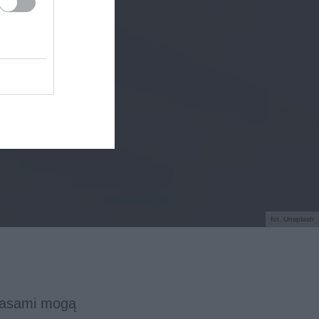
fot. Unsplash
czasami mogą