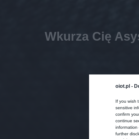
Wkurza Cię Asy
oiot.pl -
D
If you wish 
sensitive in
confirm you
continue se
information 
further disc