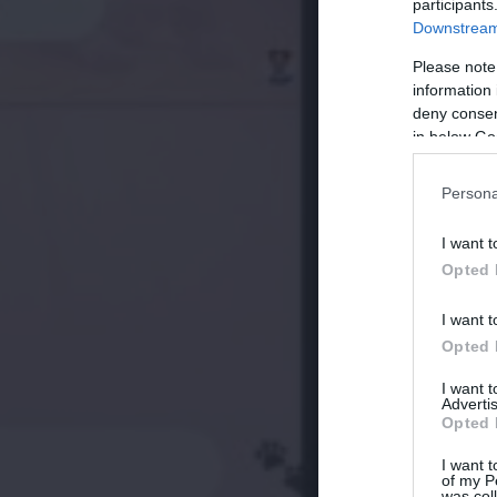
participants
Downstream 
Please note
information 
deny consent
in below Go
Persona
I want t
Opted 
I want t
Opted 
I want 
Advertis
Opted 
I want t
of my P
was col