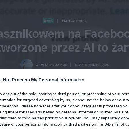
META
1 MIN CZYTANIA
·
łasznikowem na Faceboo
tworzone przez AI to żar
NATALIA KANIA-KUC
5 PAŹDZIERNIKA 2023
·
o Not Process My Personal Information
to opt-out of the sale, sharing to third parties, or processing of your per
formation for targeted advertising by us, please use the below opt-out s
r selection. Please note that after your opt-out request is processed y
eing interest-based ads based on personal information utilized by us or
disclosed to third parties prior to your opt-out. You may separately opt-
losure of your personal information by third parties on the IAB’s list of