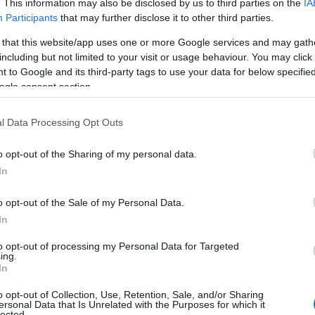
. This information may also be disclosed by us to third parties on the
IA
Participants
that may further disclose it to other third parties.
 that this website/app uses one or more Google services and may gath
including but not limited to your visit or usage behaviour. You may click 
 to Google and its third-party tags to use your data for below specifi
ogle consent section.
l Data Processing Opt Outs
o opt-out of the Sharing of my personal data.
In
o opt-out of the Sale of my Personal Data.
In
to opt-out of processing my Personal Data for Targeted
ing.
In
o opt-out of Collection, Use, Retention, Sale, and/or Sharing
ersonal Data that Is Unrelated with the Purposes for which it
lected.