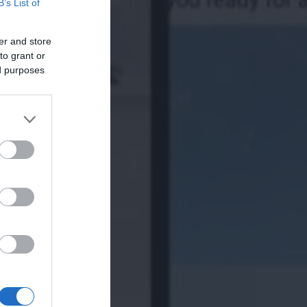
B’s List of
er and store
to grant or
ed purposes