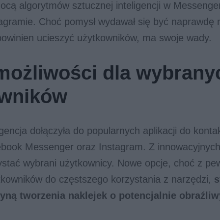
cą algorytmów sztucznej inteligencji w Messenge
agramie. Choć pomysł wydawał się być naprawdę n
 powinien ucieszyć użytkowników, ma swoje wady.
ożliwości dla wybrany
owników
igencja dołączyła do popularnych aplikacji do konta
cebook Messenger oraz Instagram. Z innowacyjnych
ystać wybrani użytkownicy. Nowe opcje, choć z pe
tkowników do częstszego korzystania z narzędzi,
s
yną tworzenia naklejek o potencjalnie obraźli