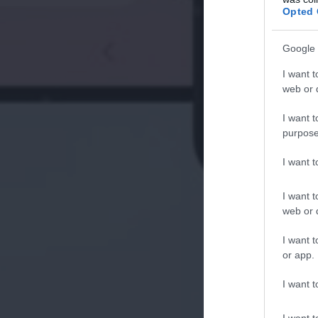
Opted 
Google 
I want t
web or d
I want t
purpose
I want 
I want t
web or d
I want t
or app.
I want t
I want t