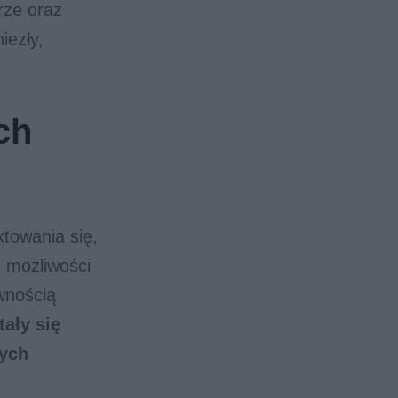
rze oraz
iezły,
ch
ktowania się,
 możliwości
wnością
tały się
wych