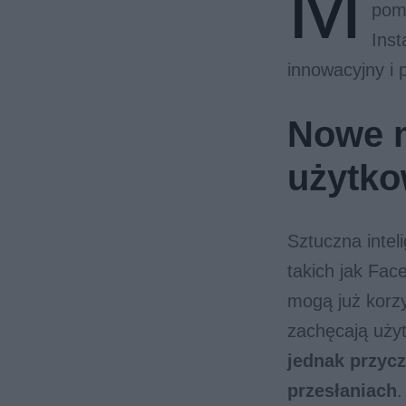
M
pomo
Inst
innowacyjny i
Nowe m
użytk
Sztuczna intel
takich jak Fa
mogą już korz
zachęcają uży
jednak przycz
przesłaniach
.