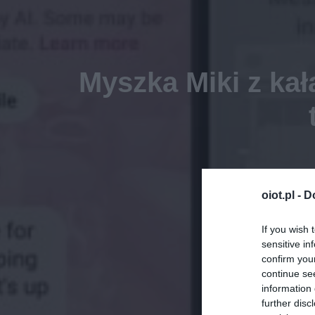
Myszka Miki z ka
oiot.pl -
D
If you wish 
sensitive in
confirm you
continue se
information 
further disc