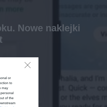
ku. Nowe naklejki
t
sonal or
ection to
ou may
 personal
out of the
 downstream