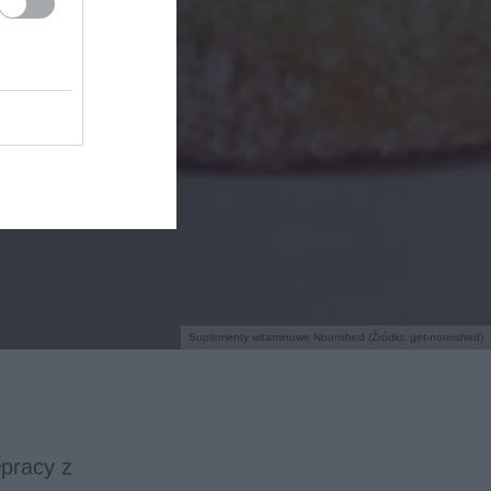
Suplementy witaminowe Nourished (Źródło: get-nourished)
pracy z