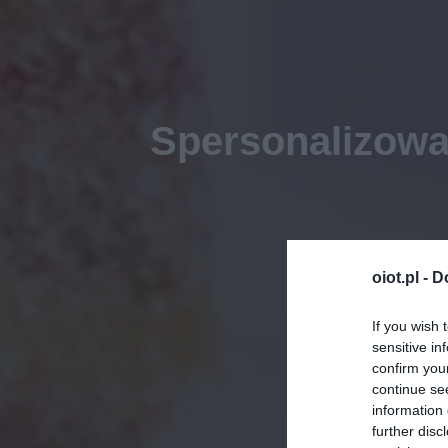
Spersonalizow
oiot.pl -
D
If you wish 
sensitive in
confirm you
continue se
information 
further disc