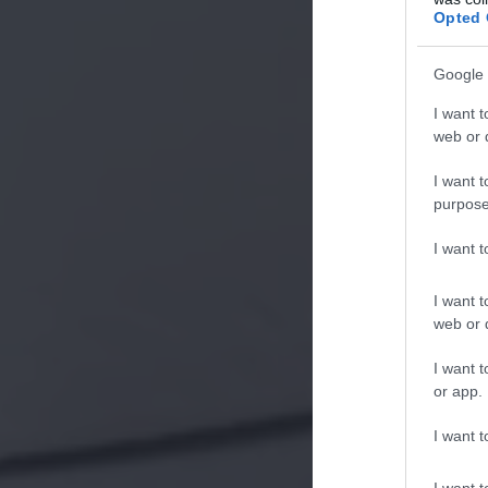
Opted 
Google 
I want t
web or d
I want t
purpose
I want 
I want t
web or d
I want t
or app.
I want t
I want t