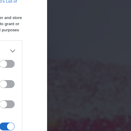
B’s List of
er and store
to grant or
ed purposes