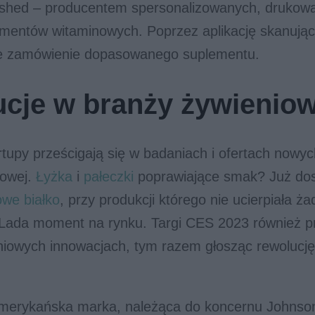
ished – producentem spersonalizowanych, drukow
mentów witaminowych. Poprzez aplikację skanując
e zamówienie dopasowanego suplementu.
cje w branży żywieniow
rtupy prześcigają się w badaniach i ofertach nowy
iowej.
Łyżka
i
pałeczki
poprawiające smak? Już do
owe białko
, przy produkcji którego nie ucierpiała ż
 Lada moment na rynku. Targi CES 2023 również 
eniowych innowacjach, tym razem głosząc rewolucj
merykańska marka, należąca do koncernu Johnso