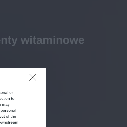
nty witaminowe
sonal or
ection to
ou may
 personal
out of the
 downstream