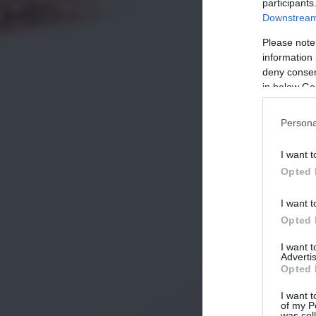
participants
Downstream 
Please note
information 
deny consent
in below Go
Persona
I want t
Opted 
I want t
Opted 
I want 
Advertis
Opted 
I want t
of my P
was col