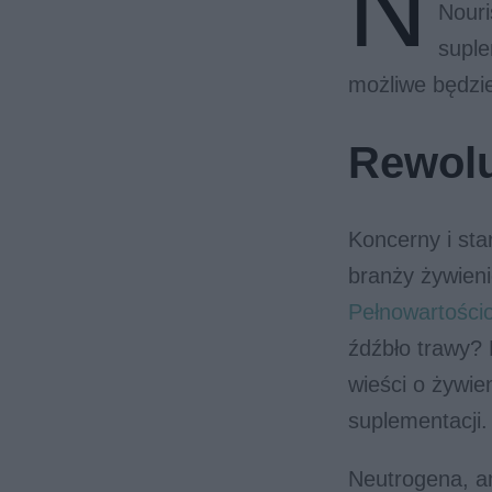
N
Nour
suple
możliwe będzi
Rewolu
Koncerny i sta
branży żywien
Pełnowartości
źdźbło trawy?
wieści o żywi
suplementacji.
Neutrogena, a