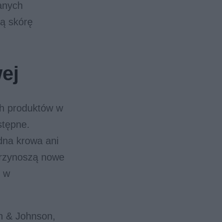
anych
ą skórę
ej
ch produktów w
stępne.
adna krowa ani
przynoszą nowe
ę w
n & Johnson,