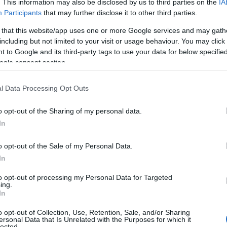
. This information may also be disclosed by us to third parties on the
IA
Participants
that may further disclose it to other third parties.
 that this website/app uses one or more Google services and may gath
including but not limited to your visit or usage behaviour. You may click 
 to Google and its third-party tags to use your data for below specifi
ogle consent section.
l Data Processing Opt Outs
o opt-out of the Sharing of my personal data.
In
o opt-out of the Sale of my Personal Data.
In
to opt-out of processing my Personal Data for Targeted
ing.
In
o opt-out of Collection, Use, Retention, Sale, and/or Sharing
ersonal Data that Is Unrelated with the Purposes for which it
lected.