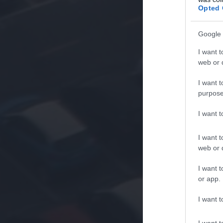
Opted 
Google 
I want t
web or d
I want t
purpose
I want 
I want t
web or d
I want t
or app.
I want t
I want t