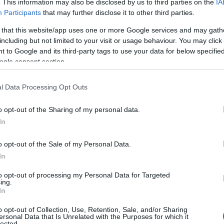
. This information may also be disclosed by us to third parties on the
IA
Participants
that may further disclose it to other third parties.
 that this website/app uses one or more Google services and may gath
including but not limited to your visit or usage behaviour. You may click 
 to Google and its third-party tags to use your data for below specifi
ogle consent section.
l Data Processing Opt Outs
o opt-out of the Sharing of my personal data.
In
o opt-out of the Sale of my Personal Data.
In
to opt-out of processing my Personal Data for Targeted
ing.
In
o opt-out of Collection, Use, Retention, Sale, and/or Sharing
ersonal Data that Is Unrelated with the Purposes for which it
lected.