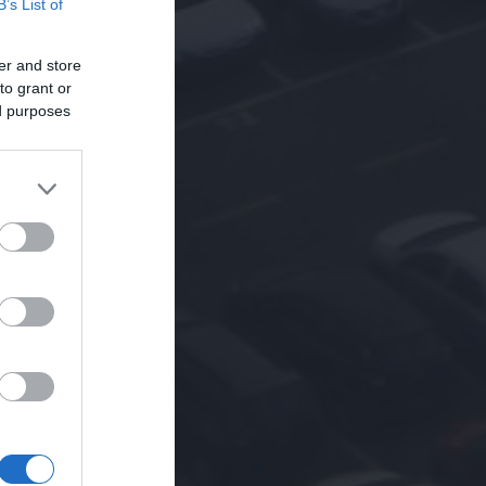
B’s List of
er and store
to grant or
ed purposes