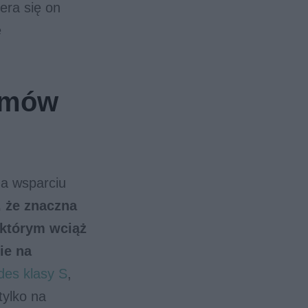
era się on
e
temów
a wsparciu
, że znaczna
 którym wciąż
ie na
es klasy S
,
tylko na