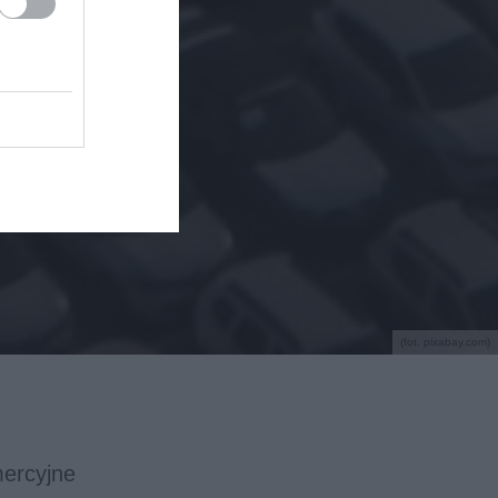
(fot. pixabay.com)
mercyjne