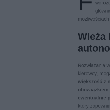
F
wdroże
główni
możliwościach
Wieża 
autono
Rozwiązania w
kierowcy, mog
większość z n
obowiązkiem 
ewentualnie 
który zapewnia