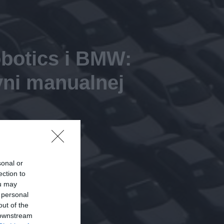
botics i BMW:
yni manualnej
sonal or
ection to
ou may
 personal
out of the
 downstream