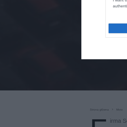
authenti
Strona główna
Moto
irma S