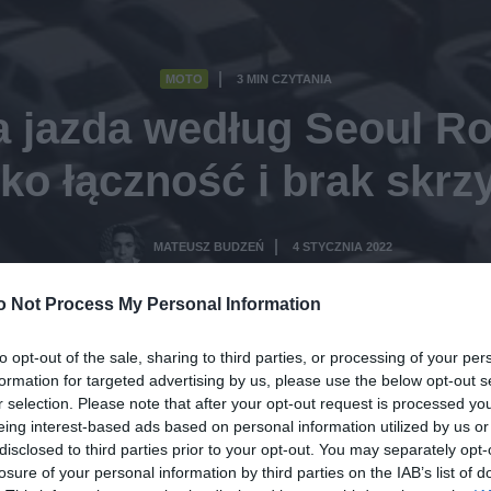
MOTO
3 MIN CZYTANIA
·
 jazda według Seoul Ro
lko łączność i brak skrz
MATEUSZ BUDZEŃ
4 STYCZNIA 2022
·
o Not Process My Personal Information
to opt-out of the sale, sharing to third parties, or processing of your per
formation for targeted advertising by us, please use the below opt-out s
r selection. Please note that after your opt-out request is processed y
eing interest-based ads based on personal information utilized by us or
disclosed to third parties prior to your opt-out. You may separately opt-
losure of your personal information by third parties on the IAB’s list of