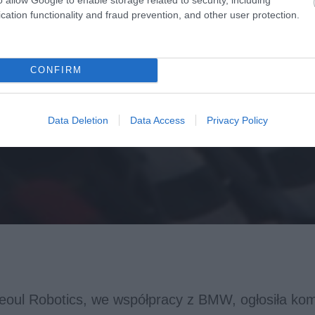
cation functionality and fraud prevention, and other user protection.
CONFIRM
Data Deletion
Data Access
Privacy Policy
eoul Robotics, we współpracy z BMW, ogłosiła ko