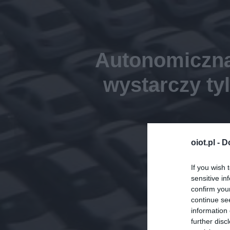
Autonomiczna
wystarczy ty
oiot.pl -
D
If you wish 
sensitive in
confirm you
continue se
information 
further disc