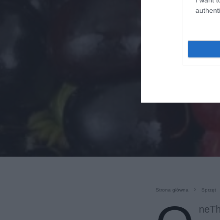
authenti
Strona główna
Sprzęt
neTh