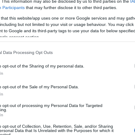
. This information may also be disclosed by us to third parties on the
IA
Participants
that may further disclose it to other third parties.
 that this website/app uses one or more Google services and may gath
including but not limited to your visit or usage behaviour. You may click 
 to Google and its third-party tags to use your data for below specifi
ogle consent section.
l Data Processing Opt Outs
o opt-out of the Sharing of my personal data.
In
o opt-out of the Sale of my Personal Data.
In
to opt-out of processing my Personal Data for Targeted
ing.
In
o opt-out of Collection, Use, Retention, Sale, and/or Sharing
ersonal Data that Is Unrelated with the Purposes for which it
lected.