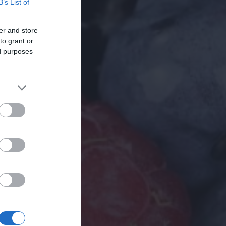
B’s List of
er and store
to grant or
ed purposes