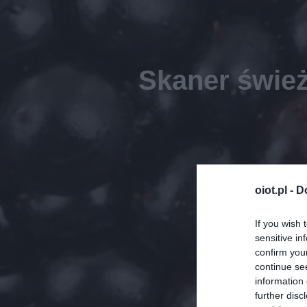
Skaner świe
oiot.pl -
D
If you wish 
sensitive in
confirm you
continue se
information 
further disc