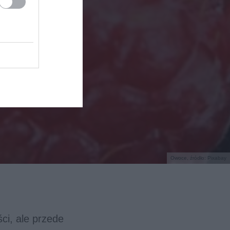
Owoce, źródło: Pixabay
ści, ale przede