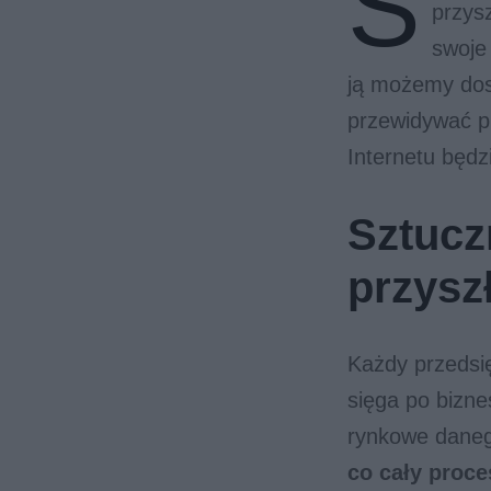
S
przysz
swoje
ją możemy dos
przewidywać p
Internetu będz
Sztucz
przysz
Każdy przedsię
sięga po bizne
rynkowe dane
co cały proce