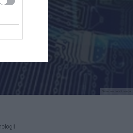
Sztuczna inteligencja
ologii