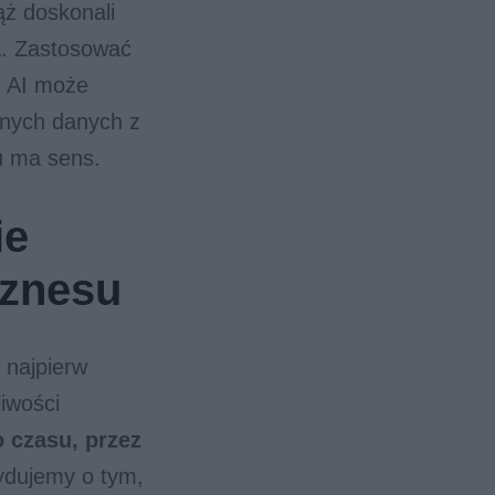
ąż doskonali
a. Zastosować
e AI może
znych danych z
u ma sens.
ie
iznesu
 najpierw
liwości
 czasu, przez
ydujemy o tym,