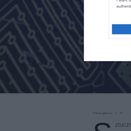
authenti
Strona główna
AI
ztuczn