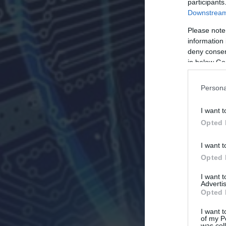
participants
Downstream 
Please note
information 
deny consent
in below Go
Persona
I want t
Opted 
I want t
Opted 
I want 
Advertis
Opted 
I want t
of my P
was col