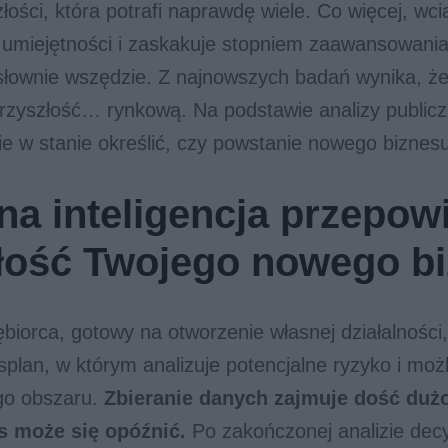
łości, która potrafi naprawdę wiele. Co więcej, wci
 umiejętności i zaskakuje stopniem zaawansowani
łownie wszędzie. Z najnowszych badań wynika, ż
rzyszłość… rynkową. Na podstawie analizy public
ie w stanie określić, czy powstanie nowego biznes
na inteligencja przepow
łość Twojego nowego b
biorca, gotowy na otworzenie własnej działalności,
splan, w którym analizuje potencjalne ryzyko i moż
go obszaru.
Zbieranie danych zajmuje dość dużo
s może się opóźnić.
Po zakończonej analizie dec