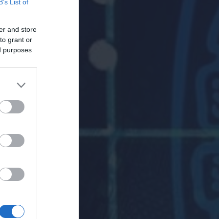
B’s List of
er and store
to grant or
ed purposes