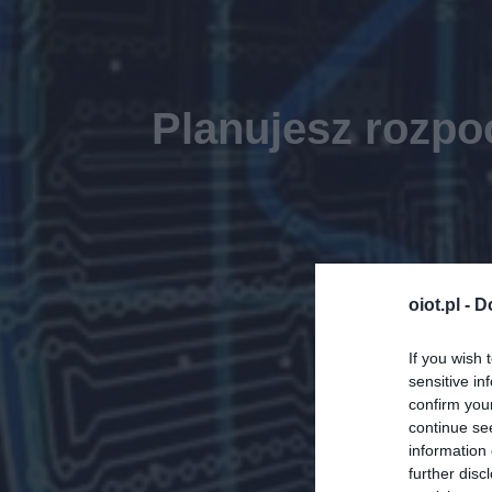
Planujesz rozpo
oiot.pl -
D
If you wish 
sensitive in
confirm you
continue se
information 
further disc