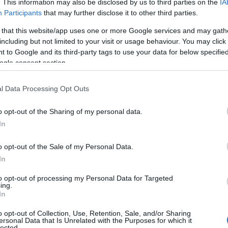
. This information may also be disclosed by us to third parties on the
IA
Participants
that may further disclose it to other third parties.
 that this website/app uses one or more Google services and may gath
including but not limited to your visit or usage behaviour. You may click 
 to Google and its third-party tags to use your data for below specifi
ogle consent section.
l Data Processing Opt Outs
o opt-out of the Sharing of my personal data.
In
o opt-out of the Sale of my Personal Data.
In
to opt-out of processing my Personal Data for Targeted
ing.
In
o opt-out of Collection, Use, Retention, Sale, and/or Sharing
ersonal Data that Is Unrelated with the Purposes for which it
lected.