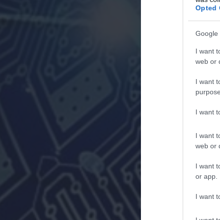
Opted 
Google 
I want t
web or d
I want t
purpose
I want 
I want t
web or d
I want t
or app.
I want t
I want t