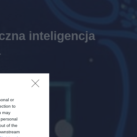
zna inteligencja
a
sonal or
ection to
ou may
 personal
out of the
 downstream