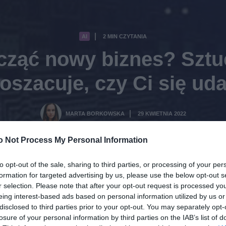
AI
2 MIN CZYTANIA
·
cząć nowy biznes? Sztuc
oszacuje, czy Ci się ud
MARTA BORKOWSKA
29 KWIETNIA 2022
·
o Not Process My Personal Information
to opt-out of the sale, sharing to third parties, or processing of your per
formation for targeted advertising by us, please use the below opt-out s
r selection. Please note that after your opt-out request is processed y
eing interest-based ads based on personal information utilized by us or
disclosed to third parties prior to your opt-out. You may separately opt-
losure of your personal information by third parties on the IAB’s list of