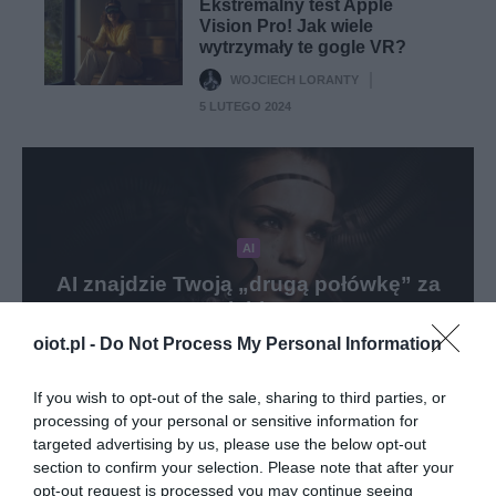
Ekstremalny test Apple
Vision Pro! Jak wiele
wytrzymały te gogle VR?
WOJCIECH LORANTY
·
5 LUTEGO 2024
AI
AI znajdzie Twoją „drugą połówkę” za
Ciebie!
oiot.pl -
Do Not Process My Personal Information
WOJCIECH LORANTY
4 LUTEGO 2024
·
If you wish to opt-out of the sale, sharing to third parties, or
processing of your personal or sensitive information for
targeted advertising by us, please use the below opt-out
section to confirm your selection. Please note that after your
opt-out request is processed you may continue seeing
GAMING AR/VR