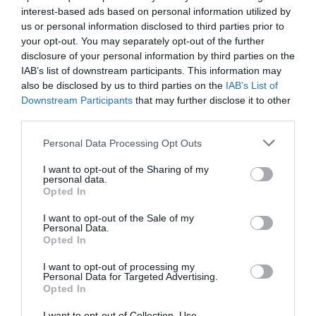
interest-based ads based on personal information utilized by
The Rolling Stones trafiają
us or personal information disclosed to third parties prior to
do Beat Saber!
your opt-out. You may separately opt-out of the further
WOJCIECH LORANTY
·
disclosure of your personal information by third parties on the
30 PAŹDZIERNIKA 2023
IAB’s list of downstream participants. This information may
also be disclosed by us to third parties on the
IAB’s List of
Downstream Participants
that may further disclose it to other
ROBOTYKA
third parties.
Lubisz roboty? Jeśli tak,
pokochasz mecha Archax!
Please note that this website/app uses one or more Google
Personal Data Processing Opt Outs
services and may gather and store information including but
WOJCIECH LORANTY
·
not limited to your visit or usage behaviour. You may click to
I want to opt-out of the Sharing of my
8 PAŹDZIERNIKA 2023
personal data.
grant or deny consent to Google and its third-party tags to
Opted In
use your data for below specified purposes in below Google
consent section.
I want to opt-out of the Sale of my
Personal Data.
Opted In
AKCJA PARTNERSKA
I want to opt-out of processing my
Personal Data for Targeted Advertising.
Nowa pralka do domu? Na tych 7
Opted In
rzeczy zwróć szczególną uwagę!
I want to opt-out of Collection, Use,