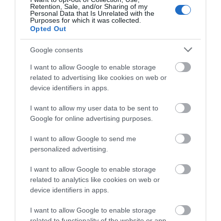
Retention, Sale, and/or Sharing of my
WOJCIECH LORANTY
29 SIERPNIA 2023
·
Personal Data that Is Unrelated with the
Purposes for which it was collected.
Opted Out
Google consents
I want to allow Google to enable storage
AKCJA PARTNERSKA
related to advertising like cookies on web or
Jak korzystać z Nintendo
device identifiers in apps.
Switch po podłączeniu do
telewizora?
I want to allow my user data to be sent to
Google for online advertising purposes.
WOJCIECH LORANTY
·
23 LIPCA 2023
I want to allow Google to send me
personalized advertising.
MOTO
Jakie auto elektryczne
I want to allow Google to enable storage
wybrać w 2023 roku?
related to analytics like cookies on web or
Przeglądamy oferty salonów
device identifiers in apps.
w Polsce!
I want to allow Google to enable storage
WOJCIECH LORANTY
·
related to functionality of the website or app.