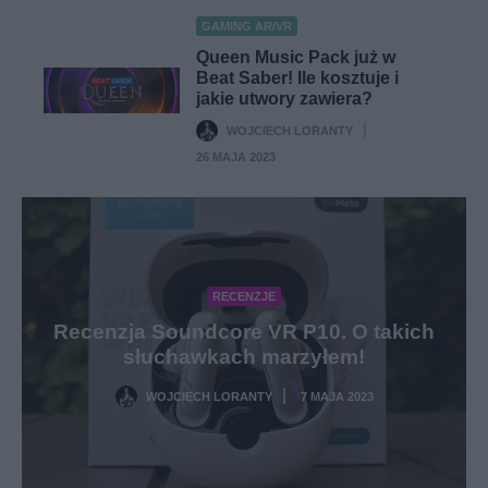
GAMING AR/VR
Queen Music Pack już w
Beat Saber! Ile kosztuje i
jakie utwory zawiera?
WOJCIECH LORANTY
·
26 MAJA 2023
RECENZJE
Recenzja Soundcore VR P10. O takich
słuchawkach marzyłem!
WOJCIECH LORANTY
7 MAJA 2023
·