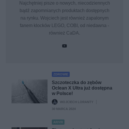
Najchętniej pisze o nowych, niecodziennych
bądź zapomnianych produktach dostępnych
na rynku. Wojciech jest również zapalonym
fanem klocków LEGO, COBI, od niedawna -
również CaDA.
ZDROWIE
Szczoteczka do zębów
Oclean X Ultra już dostępna
w Polsce!
WOJCIECH LORANTY
·
30 MARCA 2024
AR/VR