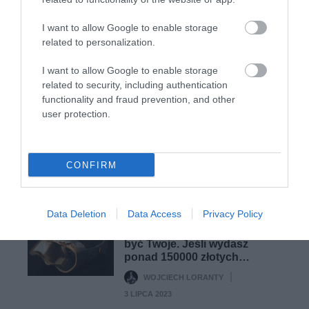
22 LIPCA 2023
I want to allow Google to enable storage
related to personalization.
I want to allow Google to enable storage
VR
related to security, including authentication
Koszulka zwiększająca immersję teraz
functionality and fraud prevention, and other
w asasyńskiej edycji!
user protection.
WOJCIECH LORANTY
15 LIPCA 2023
·
CONFIRM
NOWOŚCI
Data Deletion
Data Access
Privacy Policy
Złote Apple Vision Pro mogą
być Twoje. Jeśli wydasz
ponad 150000 złotych…
WOJCIECH LORANTY
·
3 LIPCA 2023