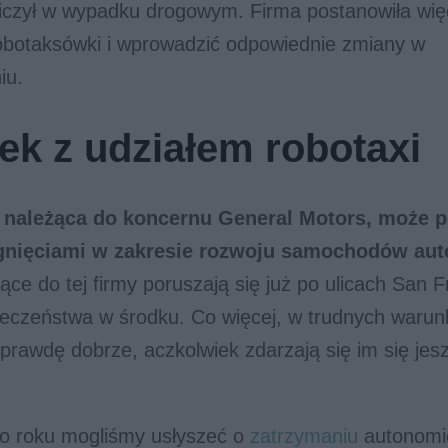
iczył w wypadku drogowym. Firma postanowiła wię
obotaksówki i wprowadzić odpowiednie zmiany w
iu.
k z udziałem robotaxi
, należąca do koncernu General Motors, może p
gnięciami w zakresie rozwoju samochodów au
ące do tej firmy poruszają się już po ulicach San 
ieczeństwa w środku. Co więcej, w trudnych warun
prawdę dobrze, aczkolwiek zdarzają się im się jes
go roku mogliśmy usłyszeć o
zatrzymaniu
autonomi