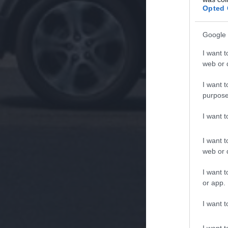
Opted 
Google 
I want t
web or d
I want t
purpose
I want 
I want t
web or d
I want t
or app.
I want t
I want t