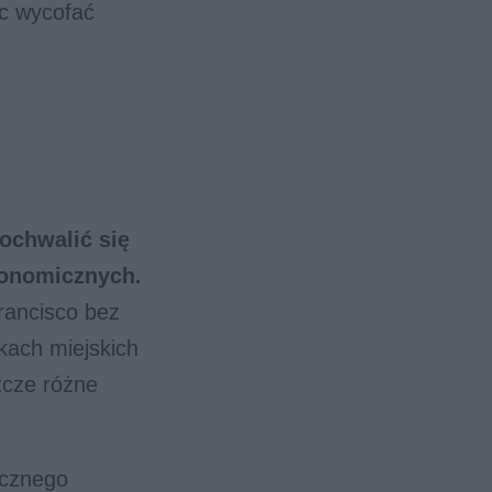
c wycofać
ochwalić się
tonomicznych.
Francisco bez
kach miejskich
zcze różne
cznego