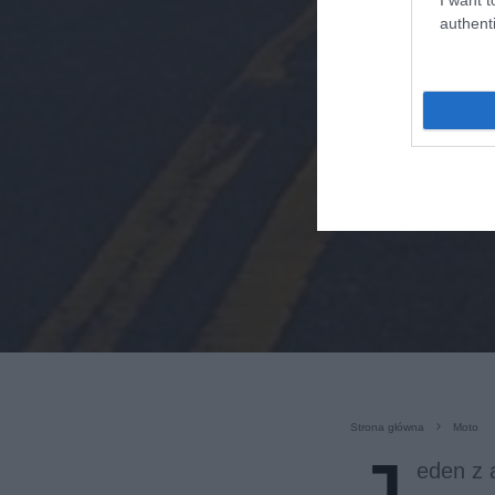
authenti
Strona główna
Moto
eden z 