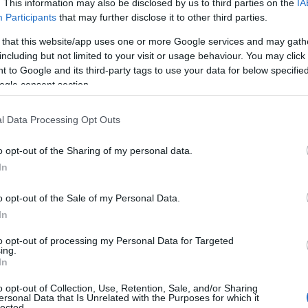
. This information may also be disclosed by us to third parties on the
IA
Participants
that may further disclose it to other third parties.
 that this website/app uses one or more Google services and may gath
including but not limited to your visit or usage behaviour. You may click 
 to Google and its third-party tags to use your data for below specifi
ogle consent section.
l Data Processing Opt Outs
o opt-out of the Sharing of my personal data.
In
o opt-out of the Sale of my Personal Data.
In
to opt-out of processing my Personal Data for Targeted
ing.
In
o opt-out of Collection, Use, Retention, Sale, and/or Sharing
ersonal Data that Is Unrelated with the Purposes for which it
lected.