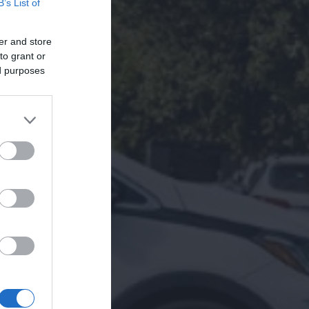
B’s List of
er and store
to grant or
ed purposes