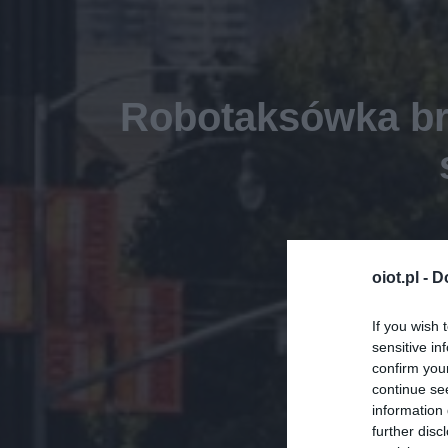
Robotaksówka bra
oiot.pl -
D
If you wish 
sensitive in
confirm you
continue se
information 
further disc