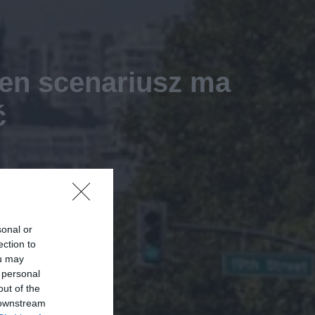
Ten scenariusz ma
ć
sonal or
ection to
ou may
 personal
out of the
 downstream