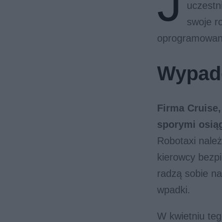
J
uczestn
swoje r
oprogramowan
Wypade
Firma Cruise
sporymi osią
Robotaxi należ
kierowcy bezp
radzą sobie na
wpadki.
W kwietniu te