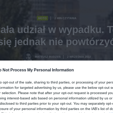
MOTO
2 MIN CZYTANIA
·
ła udział w wypadku. 
się jednak nie powtórzy
MATEUSZ BUDZEŃ
2 WRZEŚNIA 2022
·
o Not Process My Personal Information
to opt-out of the sale, sharing to third parties, or processing of your per
formation for targeted advertising by us, please use the below opt-out s
r selection. Please note that after your opt-out request is processed y
eing interest-based ads based on personal information utilized by us or
disclosed to third parties prior to your opt-out. You may separately opt-
losure of your personal information by third parties on the IAB’s list of