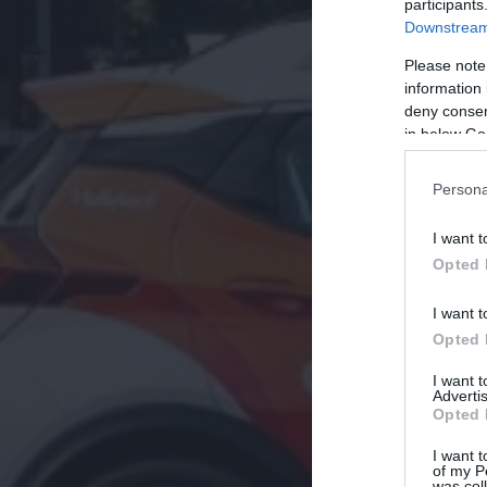
participants
Downstream 
Please note
information 
deny consent
in below Go
Persona
I want t
Opted 
I want t
Opted 
I want 
Advertis
Opted 
I want t
of my P
was col