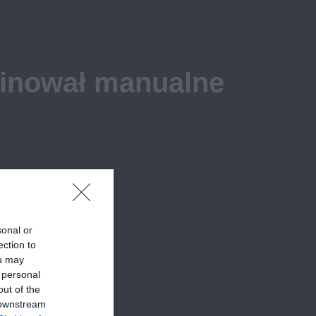
minował manualne
sonal or
ection to
ou may
 personal
out of the
 downstream