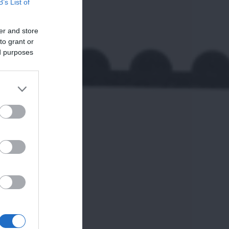
B’s List of
er and store
to grant or
ed purposes