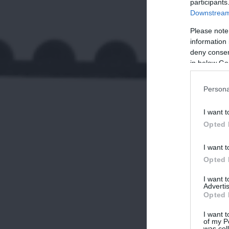
participants
Downstream 
Please note
information 
deny consent
in below Go
Persona
I want t
Opted 
I want t
Opted 
I want 
Advertis
Opted 
I want t
of my P
was col