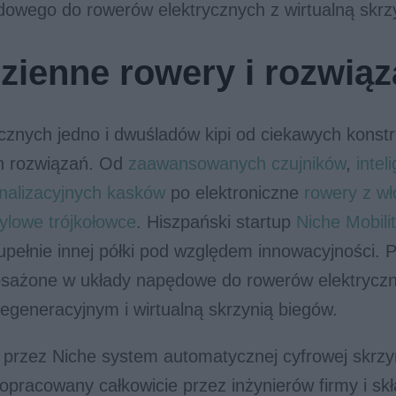
owego do rowerów elektrycznych z wirtualną skrz
zienne rowery i rozwiąz
cznych jedno i dwuśladów kipi od ciekawych konstru
h rozwiązań. Od
zaawansowanych czujników
,
intel
nalizacyjnych kasków
po elektroniczne
rowery z w
tylowe trójkołowce
. Hiszpański startup
Niche Mobili
upełnie innej półki pod względem innowacyjności. P
sażone w układy napędowe do rowerów elektryczn
generacyjnym i wirtualną skrzynią biegów.
przez Niche system automatycznej cyfrowej skrzy
opracowany całkowicie przez inżynierów firmy i skł