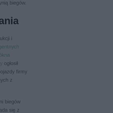
ynią biegów.
ania
kcji i
igentnych
łókna
ty
ogłosił
ojazdy firmy
ych z
ni biegów
ada się z