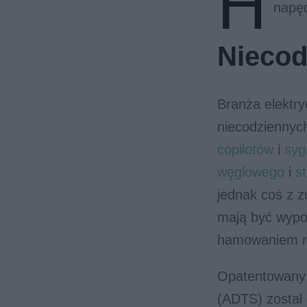
H
napęd
Niecod
Branża elektry
niecodziennyc
copilotów
i
syg
węglowego
i
s
jednak coś z z
mają być wypo
hamowaniem re
Opatentowany 
(ADTS) został 