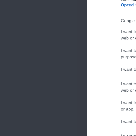
Opted 
Google 
I want t
web or d
I want t
purpose
I want 
I want t
web or d
I want t
or app.
I want t
I want t