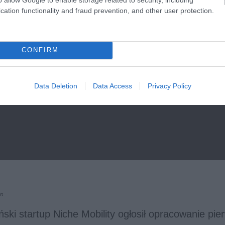
cation functionality and fraud prevention, and other user protection.
CONFIRM
Data Deletion
Data Access
Privacy Policy
rt
ński startup Niche Mobility ogłosił opracowanie pi