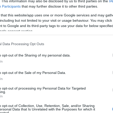
. This information may also be disclosed by us to third parties on the
IA
Participants
that may further disclose it to other third parties.
 that this website/app uses one or more Google services and may gath
including but not limited to your visit or usage behaviour. You may click 
 to Google and its third-party tags to use your data for below specifi
ogle consent section.
l Data Processing Opt Outs
o opt-out of the Sharing of my personal data.
In
o opt-out of the Sale of my Personal Data.
In
to opt-out of processing my Personal Data for Targeted
ing.
In
o opt-out of Collection, Use, Retention, Sale, and/or Sharing
ersonal Data that Is Unrelated with the Purposes for which it
lected.