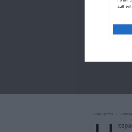
authenti
Strona główna
Transpo
iszpa