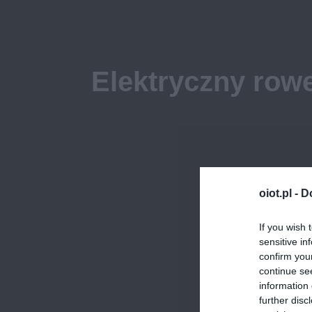
Elektryczny row
oiot.pl -
D
If you wish 
sensitive in
confirm you
continue se
information 
further disc