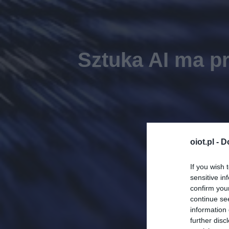
Sztuka AI ma pr
oiot.pl -
D
If you wish 
sensitive in
confirm you
continue se
information 
further disc