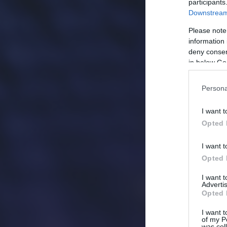
participants
Downstream 
Please note
information 
deny consent
in below Go
Persona
I want t
Opted 
I want t
Opted 
I want 
Advertis
Opted 
I want t
of my P
was col