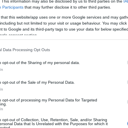
. This information may also be disclosed by us to third parties on the
IA
Participants
that may further disclose it to other third parties.
 that this website/app uses one or more Google services and may gath
including but not limited to your visit or usage behaviour. You may click 
 to Google and its third-party tags to use your data for below specifi
ogle consent section.
l Data Processing Opt Outs
o opt-out of the Sharing of my personal data.
In
o opt-out of the Sale of my Personal Data.
In
to opt-out of processing my Personal Data for Targeted
ing.
In
o opt-out of Collection, Use, Retention, Sale, and/or Sharing
ersonal Data that Is Unrelated with the Purposes for which it
lected.