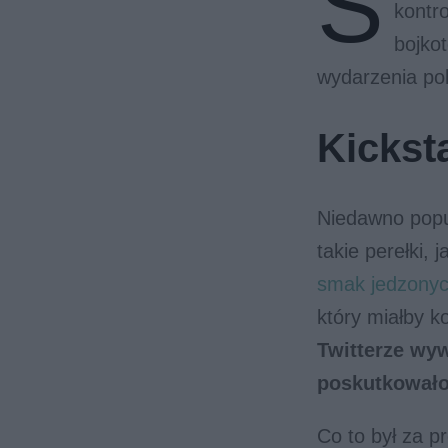
S
kontro
bojko
wydarzenia pok
Kickst
Niedawno popu
takie perełki, 
smak jedzonyc
który miałby k
Twitterze wyw
poskutkowało
Co to był za p