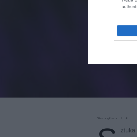
authenti
Strona główna
AI
ztuka