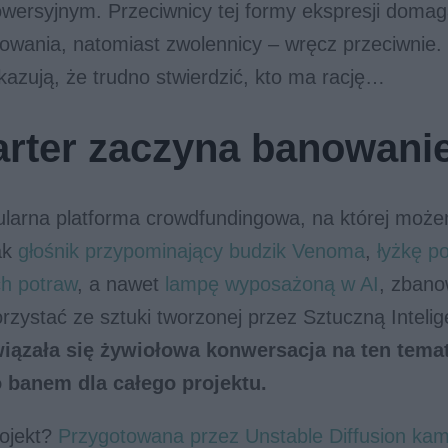
wersyjnym. Przeciwnicy tej formy ekspresji domaga
towania, natomiast zwolennicy – wręcz przeciwnie.
azują, że trudno stwierdzić, kto ma rację…
arter zaczyna banowani
larna platforma crowdfundingowa, na której może
jak
głośnik przypominający budzik Venoma
,
łyżkę p
h potraw
, a nawet
lampę wyposażoną w AI
, zbano
orzystać ze sztuki tworzonej przez Sztuczną Inteli
iązała się żywiołowa konwersacja na ten temat
 banem dla całego projektu.
rojekt?
Przygotowana przez Unstable Diffusion ka