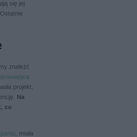
ją się jej
 Ostatnie
e
my znaleźć
oprawiającą
wała projekt,
gencję.
Na
, co
mpania
, miała