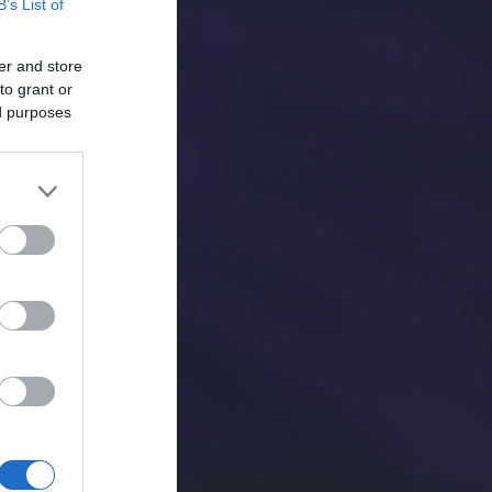
B’s List of
er and store
to grant or
ed purposes