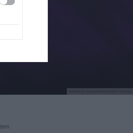
Kodowanie, programowanie (źródło: Pixabay)
atem