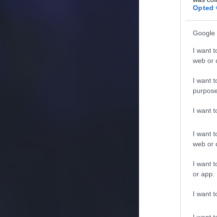
Opted 
Google 
I want t
web or d
I want t
purpose
I want 
I want t
web or d
I want t
or app.
I want t
I want t