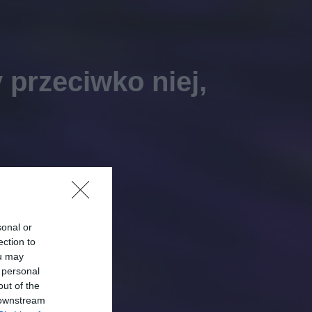
 przeciwko niej,
sonal or
ection to
ou may
 personal
out of the
 downstream