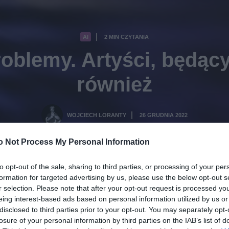
AI
2 MIN CZYTANIA
·
oblemy. Artyści, będący
również
WOJCIECH LORANTY
26 GRUDNIA 2022
·
o Not Process My Personal Information
to opt-out of the sale, sharing to third parties, or processing of your per
formation for targeted advertising by us, please use the below opt-out s
r selection. Please note that after your opt-out request is processed y
eing interest-based ads based on personal information utilized by us or
disclosed to third parties prior to your opt-out. You may separately opt-
losure of your personal information by third parties on the IAB’s list of