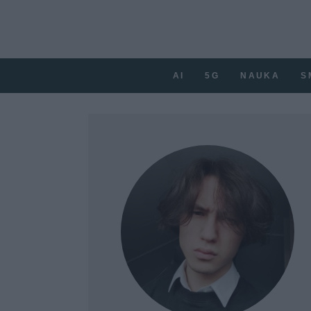
AI
5G
NAUKA
S