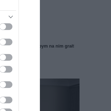
T ŻUREK
27 MARCA 2023
·
 jak marzenie. Ale bym na nim grał!
T ŻUREK
25 MARCA 2023
·