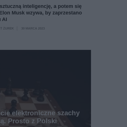
sztuczną inteligencję, a potem się
. Elon Musk wzywa, by zaprzestano
 AI
T ŻUREK
30 MARCA 2023
·
cie elektroniczne szachy
. Prosto z Polski