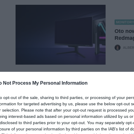
MONITORY
Oto now
Redmagi
ALBER
o Not Process My Personal Information
to opt-out of the sale, sharing to third parties, or processing of your per
formation for targeted advertising by us, please use the below opt-out s
r selection. Please note that after your opt-out request is processed y
eing interest-based ads based on personal information utilized by us or
disclosed to third parties prior to your opt-out. You may separately opt-
losure of your personal information by third parties on the IAB’s list of
TP-LINK