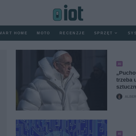
MART HOME
MOTO
RECENZJE
SPRZĘT
SY
AI
„Puchow
trzeba 
sztuczn
ALBER
AI