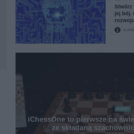
Stwórz 
jej bój
rozwoju
ALBER
SPRZĘT
iChessOne to pierwsze na świe
ze składaną szachownicą