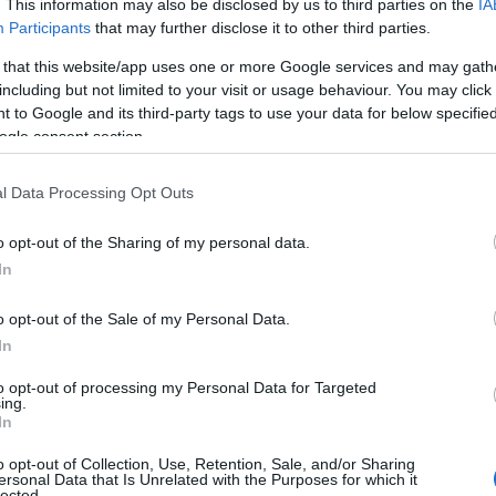
. This information may also be disclosed by us to third parties on the
IA
Ten router TP-Link wygląda
Participants
that may further disclose it to other third parties.
Wiedźmin
 that this website/app uses one or more Google services and may gath
including but not limited to your visit or usage behaviour. You may click 
ALBERT ŻUREK
2
·
 to Google and its third-party tags to use your data for below specifi
ogle consent section.
l Data Processing Opt Outs
o opt-out of the Sharing of my personal data.
In
o opt-out of the Sale of my Personal Data.
In
to opt-out of processing my Personal Data for Targeted
ing.
AI
In
ChatGPT
się, co
o opt-out of Collection, Use, Retention, Sale, and/or Sharing
ersonal Data that Is Unrelated with the Purposes for which it
lected.