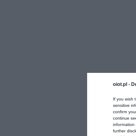
oiot.pl -
D
If you wish 
sensitive in
confirm you
continue se
information 
further disc