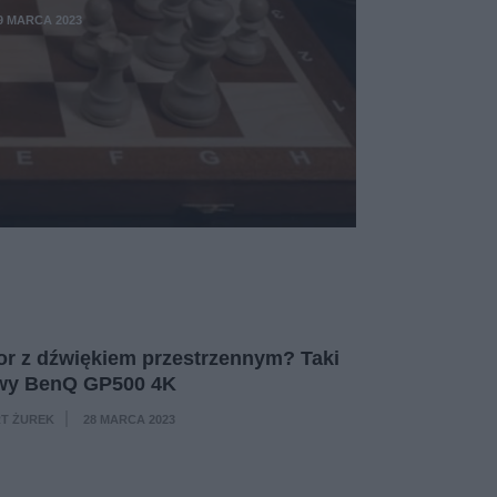
9 MARCA 2023
or z dźwiękiem przestrzennym? Taki
owy BenQ GP500 4K
T ŻUREK
28 MARCA 2023
·