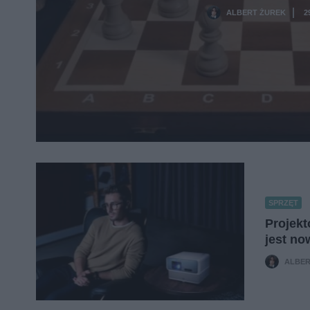
ALBERT ŻUREK
2
·
SPRZĘT
Projekt
jest n
ALBER