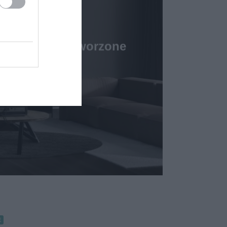
ory zostały stworzone
a Ciebie
4 MARCA 2023
E