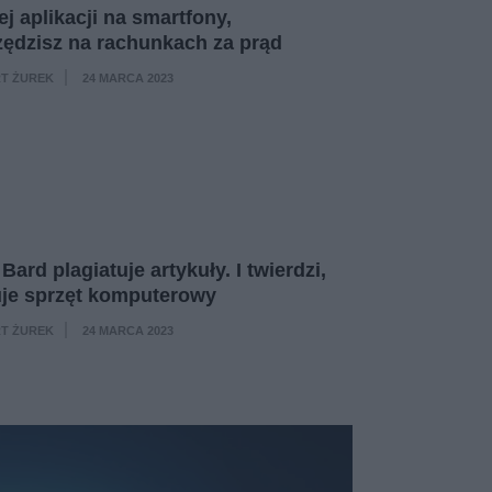
ej aplikacji na smartfony,
ędzisz na rachunkach za prąd
T ŻUREK
24 MARCA 2023
·
Bard plagiatuje artykuły. I twierdzi,
uje sprzęt komputerowy
T ŻUREK
24 MARCA 2023
·