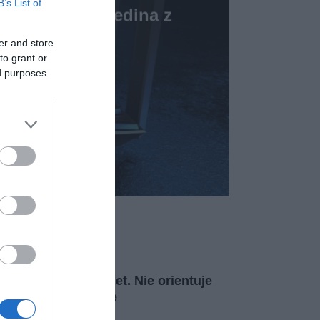
B’s List of
 jak korona Eredina z
a 3
er and store
to grant or
7 MARCA 2023
ed purposes
 trafił do Morele.net. Nie orientuje
 sprzedają w sklepie