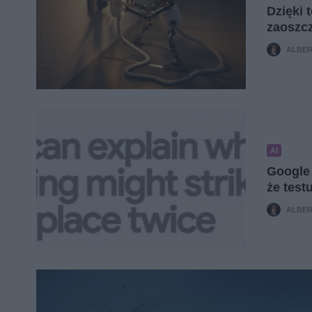
Dzięki t
zaoszcz
ALBER
AI
Google 
że test
ALBER