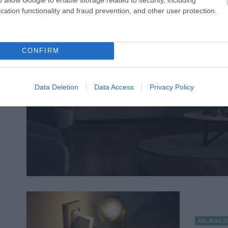
cation functionality and fraud prevention, and other user protection.
SPRZĘT
Grasz na Xboxie? Te projekt
CONFIRM
specjalnie dl
ALBERT ŻUREK
2
·
Data Deletion
Data Access
Privacy Policy
APLIKACJ