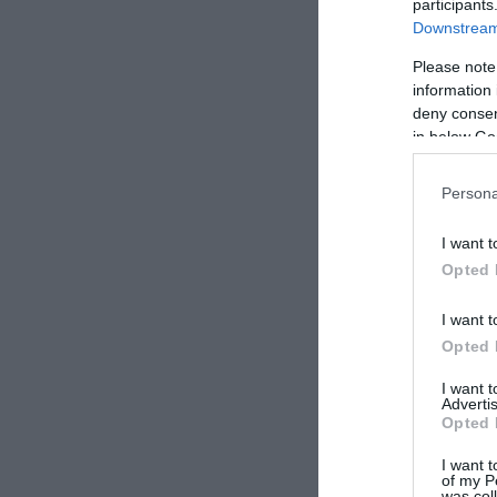
participants
Downstream 
Please note
information 
deny consent
in below Go
Persona
I want t
Opted 
I want t
Opted 
I want 
Advertis
Opted 
I want t
of my P
was col