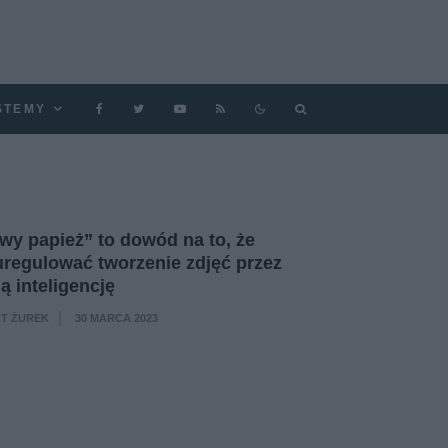
STEMY
y papież” to dowód na to, że
uregulować tworzenie zdjęć przez
ą inteligencję
T ŻUREK
30 MARCA 2023
·