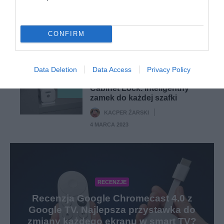
9
58PUS8506/12. 58 cali i
Ambilight w rozsądnej cenie
KACPER ŻARSKI
·
CONFIRM
26 CZERWCA 2022
RECENZJE
Data Deletion
Data Access
Privacy Policy
Recenzja Yale Smart
9
Cabinet Lock. Inteligentny
zamek do każdej szafki
KACPER ŻARSKI
·
4 MARCA 2023
RECENZJE
Recenzja Google Chromecast 4.0 z
Google TV. Najlepsza przystawka do
zmiany każdego ekranu w smart TV?