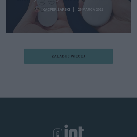
KACPER ŻARSKI
26 MARCA 2023
·
ZAŁADUJ WIĘCEJ