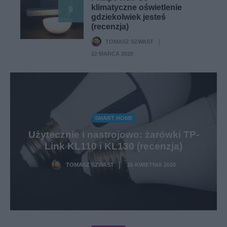
klimatyczne oświetlenie
9
gdziekolwiek jesteś
(recenzja)
TOMASZ SZWAST
·
22 MARCA 2020
SMART HOME
Użytecznie i nastrojowo: żarówki TP-
Link KL110 i KL130 (recenzja)
TOMASZ SZWAST
26 KWIETNIA 2020
·