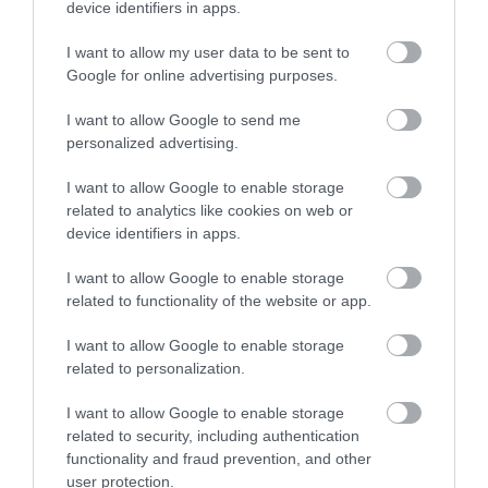
device identifiers in apps.
uzależnia!
KACPER ŻARSKI
·
I want to allow my user data to be sent to
4 SIERPNIA 2021
Google for online advertising purposes.
I want to allow Google to send me
personalized advertising.
I want to allow Google to enable storage
RECENZJE
related to analytics like cookies on web or
Recenzja Nuki Smart Lock 3.0 Pro. Czy
device identifiers in apps.
to najlepszy inteligentny zamek do
I want to allow Google to enable storage
drzwi?
related to functionality of the website or app.
KACPER ŻARSKI
30 KWIETNIA 2022
·
I want to allow Google to enable storage
related to personalization.
I want to allow Google to enable storage
related to security, including authentication
TV
functionality and fraud prevention, and other
Recenzja Philips
user protection.