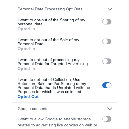
Xiaomi Mi Robot Vacuum Mop Essential
Please note that this website/app uses one or more Google
– tani odkurzacz automatyczny z
Personal Data Processing Opt Outs
services and may gather and store information including but
funkcją mopowania (recenzja)
not limited to your visit or usage behaviour. You may click to
I want to opt-out of the Sharing of my
personal data.
grant or deny consent to Google and its third-party tags to
KACPER ŻARSKI
22 LISTOPADA 2020
·
Opted In
use your data for below specified purposes in below Google
consent section.
I want to opt-out of the Sale of my
Personal Data.
Opted In
I want to opt-out of processing my
GOOGLE HOME
Personal Data for Targeted Advertising.
Recenzja Google Nest Hub –
Opted In
9,5
niby tylko bajer, ale warto go
mieć!
I want to opt-out of Collection, Use,
Retention, Sale, and/or Sharing of my
Personal Data that Is Unrelated with the
KACPER ŻARSKI
·
Purposes for which it was collected.
11 SIERPNIA 2021
Opted Out
RECENZJE
Google consents
Recenzja inteligentnego
I want to allow Google to enable storage
zamka Yale Linus Smart
9,5
related to advertising like cookies on web or
Lock. To sprzęt, który