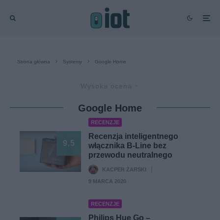
Strona główna
Systemy
Google Home
Wysoka ocena
Google Home
RECENZJE
Recenzja inteligentnego
9,5
włącznika B-Line bez
przewodu neutralnego
KACPER ŻARSKI
·
9 MARCA 2020
RECENZJE
Philips Hue Go –