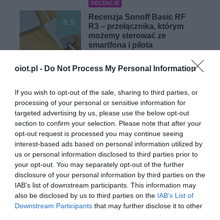
RECENZJE
Recenzja Sonoff Basic RF
9,5
R3 – przełącznika, którym
możemy sterować ze
smartfona i pilota
KACPER ŻARSKI
5 LIPCA 2020
·
oiot.pl -
Do Not Process My Personal Information
SMART HOME
If you wish to opt-out of the sale, sharing to third parties, or
Recenzja Meross MSS425F.
processing of your personal or sensitive information for
Jak się sprawdza
9
targeted advertising by us, please use the below opt-out
inteligentna listwa za 170
section to confirm your selection. Please note that after your
złotych?
opt-out request is processed you may continue seeing
PAWEŁ POBUDEJSKI
·
interest-based ads based on personal information utilized by
11 LIPCA 2020
us or personal information disclosed to third parties prior to
your opt-out. You may separately opt-out of the further
disclosure of your personal information by third parties on the
IAB’s list of downstream participants. This information may
also be disclosed by us to third parties on the
IAB’s List of
Downstream Participants
that may further disclose it to other
RECENZJE
third parties.