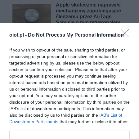
Apple skutecznie naprawiło
mechanizmy zapobiegające
śledzeniu przez AirTags.
Sam się o tym przekonałem
TOMASZ SZWAST
·
oiot.pl -
Do Not Process My Personal Information
28 CZERWCA 2021
If you wish to opt-out of the sale, sharing to third parties, or
LOKALIZATORY
processing of your personal or sensitive information for
AirTags mogą być
targeted advertising by us, please use the below opt-out
niebezpieczne dla dzieci i
section to confirm your selection. Please note that after your
wcale nie chodzi o śledzenie
opt-out request is processed you may continue seeing
interest-based ads based on personal information utilized by
TOMASZ SZWAST
·
us or personal information disclosed to third parties prior to
29 CZERWCA 2021
your opt-out. You may separately opt-out of the further
disclosure of your personal information by third parties on the
IAB’s list of downstream participants. This information may
also be disclosed by us to third parties on the
IAB’s List of
Downstream Participants
that may further disclose it to other
third parties.
XIAOMI