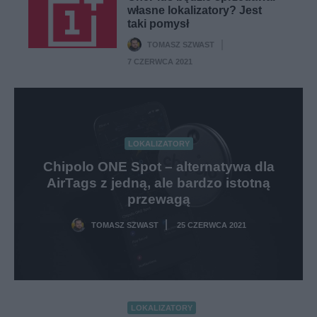
własne lokalizatory? Jest
taki pomysł
TOMASZ SZWAST
·
7 CZERWCA 2021
LOKALIZATORY
Chipolo ONE Spot – alternatywa dla
AirTags z jedną, ale bardzo istotną
przewagą
TOMASZ SZWAST
25 CZERWCA 2021
·
LOKALIZATORY