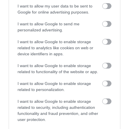
26 LIPCA 2021
I want to allow my user data to be sent to
Google for online advertising purposes.
I want to allow Google to send me
personalized advertising.
HUAWEI
I want to allow Google to enable storage
Wygląda na to, że Huawei też chce mieć
related to analytics like cookies on web or
swój smart tag. Nadchodzi Huawei S-
device identifiers in apps.
Tag
I want to allow Google to enable storage
MATEUSZ RĄCZKA
1 LISTOPADA 2021
·
related to functionality of the website or app.
I want to allow Google to enable storage
related to personalization.
I want to allow Google to enable storage
LOKALIZATORY
related to security, including authentication
Ważna zmiana w iOS.
functionality and fraud prevention, and other
Podrzucone AirTagi będzie
user protection.
można ręczne wyszukać