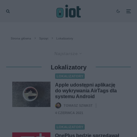
Strona główna
Sprzęt
Lokalizatory
Najstarsze
Lokalizatory
LOKALIZATORY
Apple udostępni aplikację
do wykrywania AirTags dla
systemu Android
TOMASZ SZWAST
·
4 CZERWCA 2021
LOKALIZATORY
OnePlus będzie sprzedawał