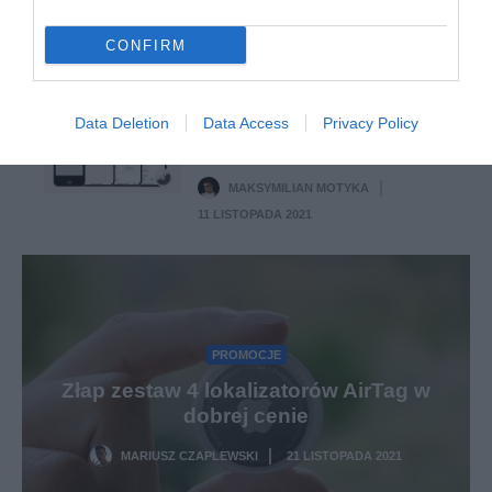
MATEUSZ BUDZEŃ
·
10 LISTOPADA 2021
CONFIRM
APPLE
Apple Find My – czyli jak
Data Deletion
Data Access
Privacy Policy
działa jabłkowa sieć
wspólnej pomocy
MAKSYMILIAN MOTYKA
·
11 LISTOPADA 2021
PROMOCJE
Złap zestaw 4 lokalizatorów AirTag w
dobrej cenie
MARIUSZ CZAPLEWSKI
21 LISTOPADA 2021
·