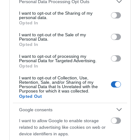
Please note that this website/app uses one or more Google
Xiaomi może pracować nad tańszą
Personal Data Processing Opt Outs
services and may gather and store information including but
wersją Apple AirTag
not limited to your visit or usage behaviour. You may click to
I want to opt-out of the Sharing of my
personal data.
grant or deny consent to Google and its third-party tags to
JAKUB SZKUDLAREK
30 CZERWCA 2021
·
Opted In
use your data for below specified purposes in below Google
consent section.
I want to opt-out of the Sale of my
Personal Data.
Opted In
I want to opt-out of processing my
LOKALIZATORY
Personal Data for Targeted Advertising.
Opted In
AirTag pomógł odzyskać
skradziony rower
I want to opt-out of Collection, Use,
Retention, Sale, and/or Sharing of my
JAKUB SZKUDLAREK
·
Personal Data that Is Unrelated with the
Purposes for which it was collected.
12 LIPCA 2021
Opted Out
LOKALIZATORY
Google consents
Youtuber wysłał AirTaga do
Tima Cooka. Otrzymał
I want to allow Google to enable storage
odpowiedź!
related to advertising like cookies on web or
device identifiers in apps.
TOMASZ SZWAST
·