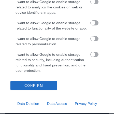
audio z serii BRAVIA
I want to allow Google to enable storage
related to analytics like cookies on web or
NATALIA KANIA-KUC
18 KWIETNIA 2024
·
device identifiers in apps.
I want to allow Google to enable storage
STATYSTYKI/RAPORTY
related to functionality of the website or app.
Ile Smart TV Samsunga jest
I want to allow Google to enable storage
połączonych z siecią
related to personalization.
internetową w Polsce?
NATALIA KANIA-KUC
·
I want to allow Google to enable storage
17 KWIETNIA 2024
related to security, including authentication
functionality and fraud prevention, and other
TV
user protection.
Wygaszacz aplikacji
YouTube na Android TV
CONFIRM
aktywuje się szybciej
NATALIA KANIA-KUC
·
16 KWIETNIA 2024
Data Deletion
Data Access
Privacy Policy