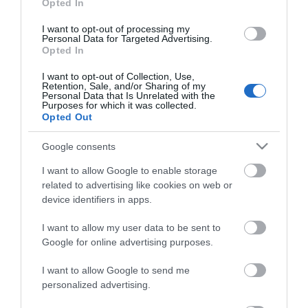
Opted In
TV
I want to opt-out of processing my
Nowe telewizory Samsunga
Personal Data for Targeted Advertising.
będą inteligentne jak nigdy
Opted In
dotąd
I want to opt-out of Collection, Use,
NATALIA KANIA-KUC
·
Retention, Sale, and/or Sharing of my
Personal Data that Is Unrelated with the
26 KWIETNIA 2024
Purposes for which it was collected.
Opted Out
TV
Google consents
Inteligentne telewizory mają
zyskać nową aplikację. Elon
I want to allow Google to enable storage
Musk tworzy X TV
related to advertising like cookies on web or
NATALIA KANIA-KUC
·
device identifiers in apps.
25 KWIETNIA 2024
I want to allow my user data to be sent to
Google for online advertising purposes.
SONY
I want to allow Google to send me
Kino domowe pełne wrażeń. Sony
personalized advertising.
wprowadza nowe telewizory i sprzęty