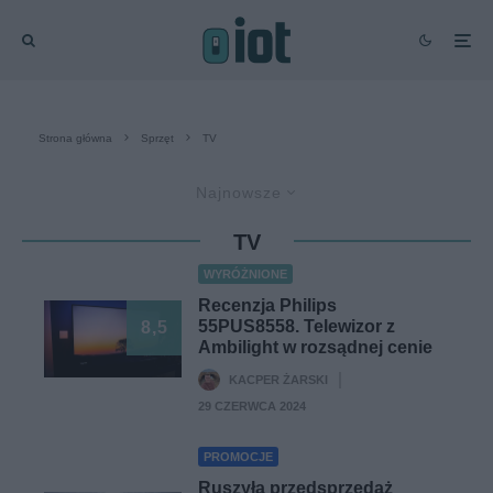
Strona główna
Sprzęt
TV
Najnowsze
TV
WYRÓŻNIONE
Recenzja Philips
55PUS8558. Telewizor z
8,5
Ambilight w rozsądnej cenie
KACPER ŻARSKI
·
29 CZERWCA 2024
PROMOCJE
Ruszyła przedsprzedaż