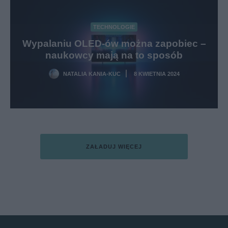
TECHNOLOGIE
Wypalaniu OLED-ów można zapobiec –
naukowcy mają na to sposób
NATALIA KANIA-KUC
8 KWIETNIA 2024
·
ZAŁADUJ WIĘCEJ