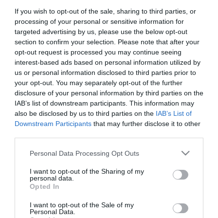
29 KWIETNIA 2024
If you wish to opt-out of the sale, sharing to third parties, or
processing of your personal or sensitive information for
TV
targeted advertising by us, please use the below opt-out
Nowe telewizory LG już w
section to confirm your selection. Please note that after your
przedsprzedaży. Można
opt-out request is processed you may continue seeing
zdobyć soundbar za
interest-based ads based on personal information utilized by
złotówkę!
us or personal information disclosed to third parties prior to
NATALIA KANIA-KUC
·
your opt-out. You may separately opt-out of the further
29 KWIETNIA 2024
disclosure of your personal information by third parties on the
IAB’s list of downstream participants. This information may
also be disclosed by us to third parties on the
IAB’s List of
Downstream Participants
that may further disclose it to other
third parties.
TV
Please note that this website/app uses one or more Google
Telewizory z Google TV marki
Personal Data Processing Opt Outs
services and may gather and store information including but
Kruger&Matz wchodzą na polski rynek
not limited to your visit or usage behaviour. You may click to
I want to opt-out of the Sharing of my
personal data.
grant or deny consent to Google and its third-party tags to
NATALIA KANIA-KUC
26 KWIETNIA 2024
·
Opted In
use your data for below specified purposes in below Google
consent section.
I want to opt-out of the Sale of my
Personal Data.