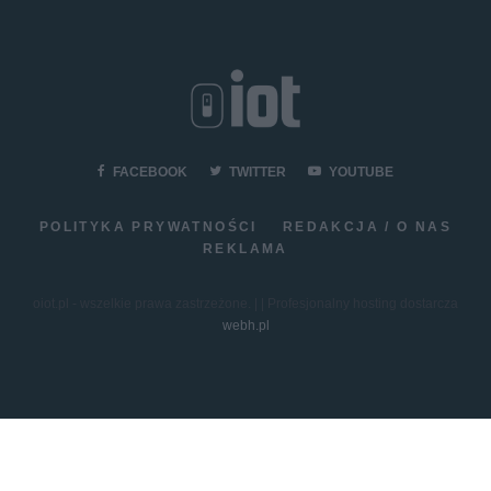
FACEBOOK
TWITTER
YOUTUBE
POLITYKA PRYWATNOŚCI
REDAKCJA / O NAS
REKLAMA
oiot.pl - wszelkie prawa zastrzeżone. | | Profesjonalny hosting dostarcza
webh.pl