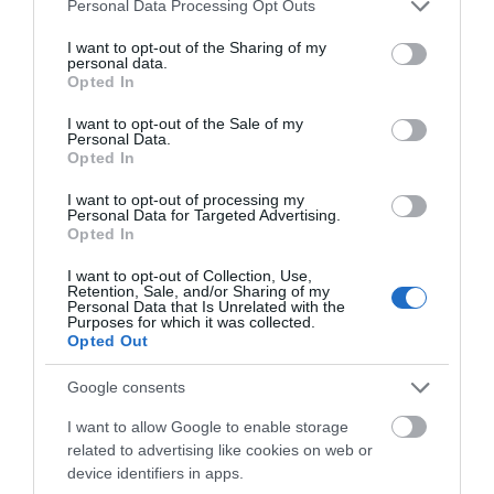
Please note that this website/app uses one or more Google
Personal Data Processing Opt Outs
przestaniesz dosalać potrawy
services and may gather and store information including but
not limited to your visit or usage behaviour. You may click to
I want to opt-out of the Sharing of my
MARTA BORKOWSKA
21 KWIETNIA 2022
·
personal data.
grant or deny consent to Google and its third-party tags to
Opted In
use your data for below specified purposes in below Google
consent section.
I want to opt-out of the Sale of my
Personal Data.
Opted In
ŻYWNOŚĆ
I want to opt-out of processing my
Personal Data for Targeted Advertising.
Fabryka warzyw wkrótce
Opted In
będzie produkować 420 ton
sałaty rocznie
I want to opt-out of Collection, Use,
Retention, Sale, and/or Sharing of my
TOMASZ SZWAST
·
Personal Data that Is Unrelated with the
Purposes for which it was collected.
16 MARCA 2020
Opted Out
HUAWEI
Google consents
Huawei stworzył smart
termos z HarmonyOS
I want to allow Google to enable storage
related to advertising like cookies on web or
MARIUSZ CZAPLEWSKI
·
device identifiers in apps.
14 GRUDNIA 2021