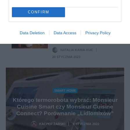
5 STYCZNIA 2023
CONFIRM
NOWOŚCI
Kosz Mill wysuszy i sprasuje
odpady kuchenne. Z resztek
Data Deletion
Data Access
Privacy Policy
powstanie jedzenie dla
kurcząt
NATALIA KANIA-KUC
·
20 STYCZNIA 2023
SMART HOME
Którego termorobota wybrać: Monsieur
Cuisine Smart czy Monsieur Cuisine
Connect? Porównanie „Lidlomixów”
KACPER ŻARSKI
6 STYCZNIA 2022
·