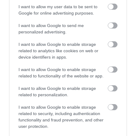
I want to allow my user data to be sent to
Google for online advertising purposes.
I want to allow Google to send me
personalized advertising.
AGD
I want to allow Google to enable storage
Instant Pot wchodzi na polski rynek. Co
related to analytics like cookies on web or
oferują te multicookery?
device identifiers in apps.
MARIUSZ CZAPLEWSKI
17 MARCA 2022
·
I want to allow Google to enable storage
related to functionality of the website or app.
I want to allow Google to enable storage
related to personalization.
AGD
I want to allow Google to enable storage
Inteligentny pomocnik
related to security, including authentication
kuchenny – szybkowar
functionality and fraud prevention, and other
CookingPal Pronto
user protection.
NATALIA KANIA-KUC
·