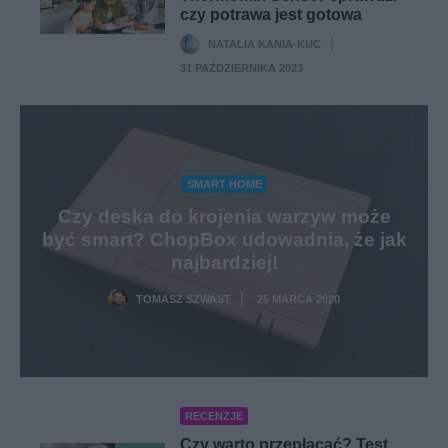
czy potrawa jest gotowa
NATALIA KANIA-KUC
·
31 PAŹDZIERNIKA 2023
SMART HOME
Czy deska do krojenia warzyw może
być smart? ChopBox udowadnia, że jak
najbardziej!
TOMASZ SZWAST
25 MARCA 2020
·
RECENZJE
Czy warto przepłacać? Test