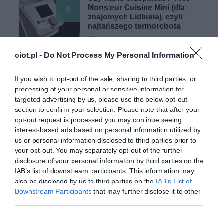
Monsieur Cuisine Mini (dla
9
znajomych Lidlusia), czyli
najtańszego termorobota
KACPER ŻARSKI
·
1 KWIETNIA 2023
oiot.pl -
Do Not Process My Personal Information
SPRZĘT
If you wish to opt-out of the sale, sharing to third parties, or
DUOBO: nowoczesna
processing of your personal or sensitive information for
technologia kawy w
targeted advertising by us, please use the below opt-out
kapsułkach
section to confirm your selection. Please note that after your
opt-out request is processed you may continue seeing
MARTA BORKOWSKA
·
interest-based ads based on personal information utilized by
22 LIPCA 2023
us or personal information disclosed to third parties prior to
your opt-out. You may separately opt-out of the further
disclosure of your personal information by third parties on the
IAB’s list of downstream participants. This information may
also be disclosed by us to third parties on the
IAB’s List of
Downstream Participants
that may further disclose it to other
ŻYWNOŚĆ
third parties.
Elektryczne pałeczki sprawią, że