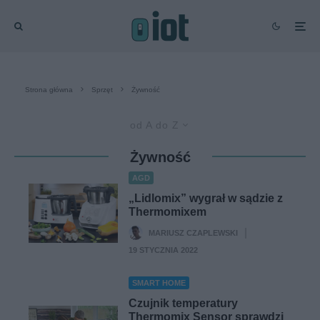
Strona główna
Sprzęt
Żywność
od A do Z
Żywność
AGD
„Lidlomix” wygrał w sądzie z
Thermomixem
MARIUSZ CZAPLEWSKI
·
19 STYCZNIA 2022
SMART HOME
Czujnik temperatury
Thermomix Sensor sprawdzi