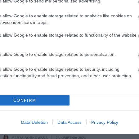
to allow Google to send me personalized advertising.
MARTA BORKOWSKA
24 KWIETNIA 2024
·
o allow Google to enable storage related to analytics like cookies on
META
evice identifiers in apps.
Meta dzieli się własnym
o allow Google to enable storage related to functionality of the website
systemem VR z konkurencją.
Horizon OS wyjdzie poza gogle
o allow Google to enable storage related to personalization.
Quest
o allow Google to enable storage related to security, including
NATALIA KANIA-KUC
24 KWIETNIA 2024
·
cation functionality and fraud prevention, and other user protection.
APLIKACJE
Apka, która pomaga
CONFIRM
przeciwdziałać uzależnieniu od
marihuany. Raper Mata
Data Deletion
Data Access
Privacy Policy
głównym inwestorem
MARTA BORKOWSKA
23 KWIETNIA 2024
·