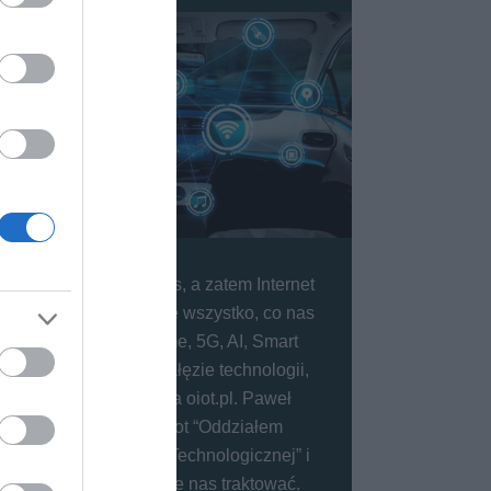
IoT (Internet of Things, a zatem Internet
Rzeczy) to dosłownie wszystko, co nas
otacza. Smart Home, 5G, AI, Smart
Cities - to główne gałęzie technologii,
które opisujemy na oiot.pl. Paweł
nazwał kiedyś oiot “Oddziałem
Intensywnej Opieki Technologicznej” i
właśnie tak możecie nas traktować.