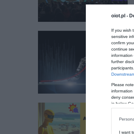
oiot.pl -
D
If you wish 
sensitive in
confirm you
continue se
information 
further disc
participants
Downstream 
Please note
information 
deny consent
in below Go
Persona
I want t