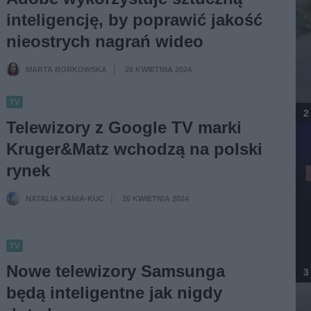
inteligencję, by poprawić jakość
nieostrych nagrań wideo
MARTA BORKOWSKA
26 KWIETNIA 2024
·
TV
2
Telewizory z Google TV marki
Kruger&Matz wchodzą na polski
rynek
NATALIA KANIA-KUC
26 KWIETNIA 2024
·
TV
Nowe telewizory Samsunga
3
będą inteligentne jak nigdy