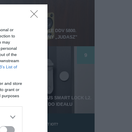
sonal or
RECENZJA YALE DDV 5800.
ection to
ELEKTRONICZNY „JUDASZ”
ou may
 personal
9
out of the
 downstream
B’s List of
er and store
to grant or
ed purposes
RECENZJA YALE LINUS SMART LOCK L2.
DWA KROKI DO IDEAŁU
CZYM JEST IOT?