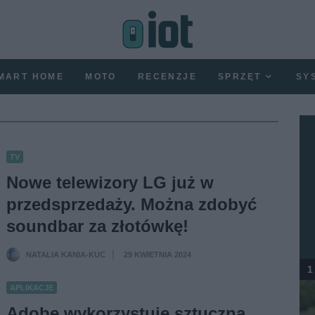
MART HOME
MOTO
RECENZJE
SPRZĘT
SY
TV
Nowe telewizory LG już w
przedsprzedaży. Można zdobyć
soundbar za złotówkę!
NATALIA KANIA-KUC
29 KWIETNIA 2024
·
1
APLIKACJE
Adobe wykorzystuje sztuczną