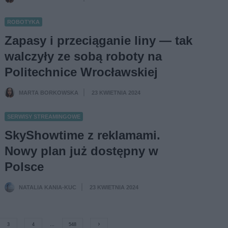
ROBOTYKA
Zapasy i przeciąganie liny — tak
walczyły ze sobą roboty na
Politechnice Wrocławskiej
MARTA BORKOWSKA
23 KWIETNIA 2024
·
SERWISY STREAMINGOWE
SkyShowtime z reklamami.
Nowy plan już dostępny w
Polsce
NATALIA KANIA-KUC
23 KWIETNIA 2024
·
3
4
…
548