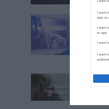
I want 
I want t
web or d
I want t
or app.
I want t
I want t
authenti