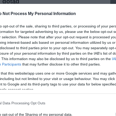
dotąd
NATALIA KANIA-KUC
26 KWIETNIA 2024
·
o Not Process My Personal Information
to opt-out of the sale, sharing to third parties, or processing of your per
formation for targeted advertising by us, please use the below opt-out s
ZDROWIE
r selection. Please note that after your opt-out request is processed y
Lekarze z Dąbrowy Górniczej
eing interest-based ads based on personal information utilized by us or
4
disclosed to third parties prior to your opt-out. You may separately opt-
korzystają z pomocy sztucznej
losure of your personal information by third parties on the IAB’s list of
inteligencji w szybszym
. This information may also be disclosed by us to third parties on the
IA
diagnozowaniu nowotworów
Participants
that may further disclose it to other third parties.
 that this website/app uses one or more Google services and may gath
MARTA BORKOWSKA
25 KWIETNIA 2024
·
including but not limited to your visit or usage behaviour. You may click 
 to Google and its third-party tags to use your data for below specifi
ogle consent section.
AI
Gadu-Gadu z osobistym
l Data Processing Opt Outs
asystentem AI. W czym
o opt-out of the Sharing of my personal data.