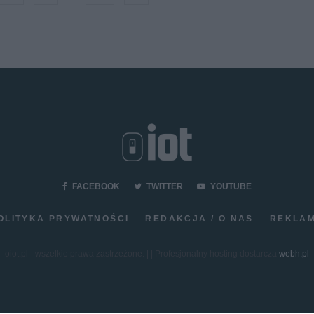
FACEBOOK
TWITTER
YOUTUBE
OLITYKA PRYWATNOŚCI
REDAKCJA / O NAS
REKLA
oiot.pl - wszelkie prawa zastrzeżone. | | Profesjonalny hosting dostarcza
webh.pl