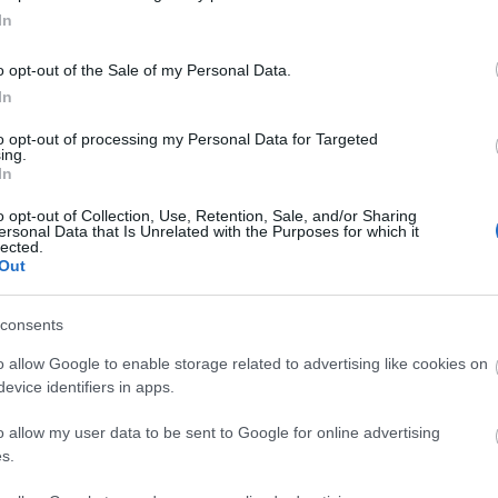
pomoże?
In
NATALIA KANIA-KUC
25 KWIETNIA 2024
·
o opt-out of the Sale of my Personal Data.
In
TV
to opt-out of processing my Personal Data for Targeted
Inteligentne telewizory mają
ing.
In
zyskać nową aplikację. Elon
Musk tworzy X TV
o opt-out of Collection, Use, Retention, Sale, and/or Sharing
ersonal Data that Is Unrelated with the Purposes for which it
lected.
NATALIA KANIA-KUC
25 KWIETNIA 2024
Out
·
EKOLOGIA
consents
Polscy naukowcy opracowali
o allow Google to enable storage related to advertising like cookies on
narzędzie do identyfikowania
evice identifiers in apps.
lasów, które najbardziej
o allow my user data to be sent to Google for online advertising
potrzebują ochrony
s.