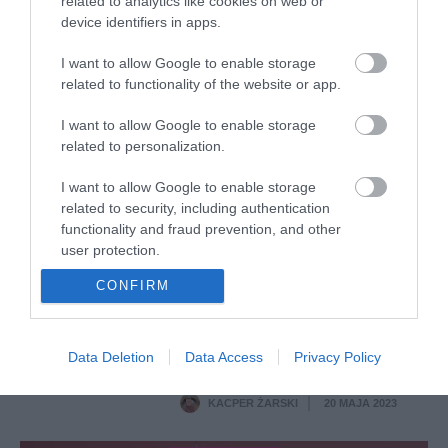
related to analytics like cookies on web or
możliwości aplikacji
device identifiers in apps.
NATALIA KANIA-KUC
21 CZERWCA 2023
·
I want to allow Google to enable storage
related to functionality of the website or app.
I want to allow Google to enable storage
related to personalization.
OŚWIETLENIE
I want to allow Google to enable storage
Matter dostępne w nowej
taśmie LED produkcji Govee
related to security, including authentication
functionality and fraud prevention, and other
NATALIA KANIA-KUC
·
user protection.
25 MAJA 2023
CONFIRM
RECENZJE
Recenzja TP-Link Tapo
9,5
L930-5, czyli taśmy LED z
Data Deletion
Data Access
Privacy Policy
obsługą Apple HomeKit
KACPER ŻARSKI
20 MAJA 2023
·