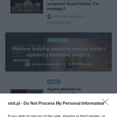
urządzeń Smart Home. Co
nowego?
NATALIA KANIA-KUC
·
4 WRZEŚNIA 2023
OŚWIETLENIE
Stylowa lampka wesprze wzrost roślin i
upiększy domowe wnętrza
NATALIA KANIA-KUC
21 SIERPNIA 2023
·
AQARA
Aqara wchodzi w
oświetlenie. Oto
wielozadaniowa taśma LED
oiot.pl -
Do Not Process My Personal Information
NATALIA KANIA-KUC
·
16 SIERPNIA 2023
If you wish to opt-out of the sale, sharing to third parties, or