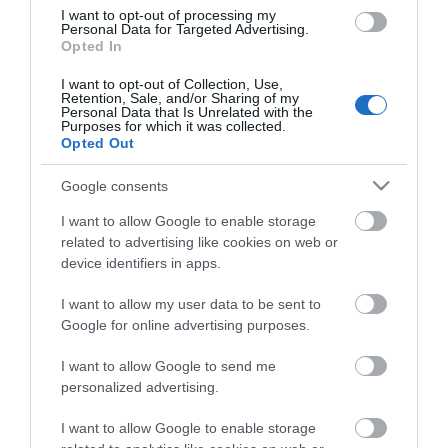
oświetlenie 4D dla
I want to opt-out of processing my
telewizorów i nowe
Personal Data for Targeted Advertising.
sześciokątne panele
Opted In
NATALIA KANIA-KUC
·
I want to opt-out of Collection, Use,
28 CZERWCA 2023
Retention, Sale, and/or Sharing of my
Personal Data that Is Unrelated with the
Purposes for which it was collected.
OŚWIETLENIE
Opted Out
Nowe kurtyny Govee
Google consents
rozświetlą pokój wzorami o
wielu wymiarach
I want to allow Google to enable storage
NATALIA KANIA-KUC
·
related to advertising like cookies on web or
27 CZERWCA 2023
device identifiers in apps.
I want to allow my user data to be sent to
Google for online advertising purposes.
I want to allow Google to send me
PHILIPS
personalized advertising.
Philips Hue wprowadza nowe
I want to allow Google to enable storage
rozwiązania oświetleniowe i rozszerza