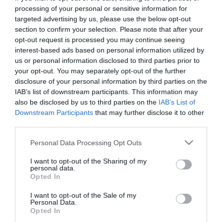
processing of your personal or sensitive information for
OŚWIETLENIE
targeted advertising by us, please use the below opt-out
SKYVIEW, czyli oświetlenie
section to confirm your selection. Please note that after your
redukujące zakłócenia cyklu
opt-out request is processed you may continue seeing
dobowego
interest-based ads based on personal information utilized by
us or personal information disclosed to third parties prior to
NATALIA KANIA-KUC
·
your opt-out. You may separately opt-out of the further
24 LIPCA 2023
disclosure of your personal information by third parties on the
IAB’s list of downstream participants. This information may
also be disclosed by us to third parties on the
IAB’s List of
Downstream Participants
that may further disclose it to other
TP-LINK
third parties.
Smart żarówki TP-Link Tapo punktowo
Please note that this website/app uses one or more Google
oświetlą pomieszczenia
Personal Data Processing Opt Outs
services and may gather and store information including but
NATALIA KANIA-KUC
18 LIPCA 2023
not limited to your visit or usage behaviour. You may click to
I want to opt-out of the Sharing of my
·
personal data.
grant or deny consent to Google and its third-party tags to
Opted In
use your data for below specified purposes in below Google
consent section.
I want to opt-out of the Sale of my
OŚWIETLENIE
Personal Data.
Opted In
Nanoleaf wprowadza