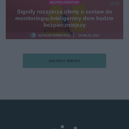
BEZPIECZEŃSTWO
Signify rozszerza ofertę o zestaw do
monitoringu. Inteligentny dom będzie
bezpieczniejszy
NATALIA KANIA-KUC
16 MAJA 2023
·
ZAŁADUJ WIĘCEJ