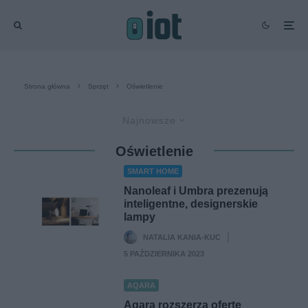
Strona główna
Sprzęt
Oświetlenie
Najnowsze
Oświetlenie
SMART HOME
Nanoleaf i Umbra prezenują
inteligentne, designerskie
lampy
NATALIA KANIA-KUC
·
5 PAŹDZIERNIKA 2023
AQARA
Aqara rozszerza ofertę