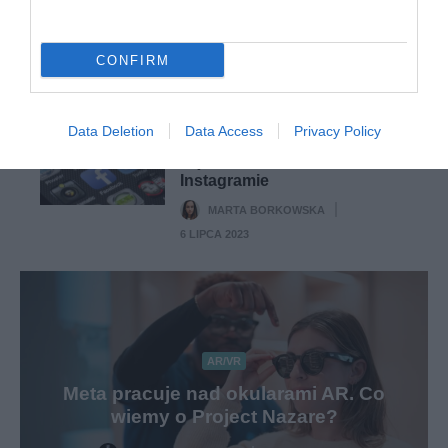
WOJCIECH LORANTY
·
10 STYCZNIA 2023
CONFIRM
AI
Sztuczna inteligencja
Data Deletion
Data Access
Privacy Policy
decyduje o tym, co pojawia
się w feedzie na Facebooku i
Instagramie
MARTA BORKOWSKA
·
6 LIPCA 2023
AR/VR
Meta pracuje nad okularami AR. Co
wiemy o Project Nazare?