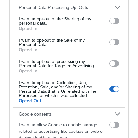
Meta niebawem wyłączy serwery
Please note that this website/app uses one or more Google
Personal Data Processing Opt Outs
services and may gather and store information including but
MATEUSZ RĄCZKA
1 LUTEGO 2023
·
not limited to your visit or usage behaviour. You may click to
I want to opt-out of the Sharing of my
personal data.
grant or deny consent to Google and its third-party tags to
Opted In
use your data for below specified purposes in below Google
consent section.
I want to opt-out of the Sale of my
Personal Data.
Opted In
VR
I want to opt-out of processing my
Meta ulepsza swoje gogle!
Personal Data for Targeted Advertising.
Od tej pory śledzenie rąk w
Opted In
Quest 2 będzie znacznie
dokładniejsze
I want to opt-out of Collection, Use,
Retention, Sale, and/or Sharing of my
KONRAD PISULA
·
Personal Data that Is Unrelated with the
Purposes for which it was collected.
21 KWIETNIA 2022
Opted Out
MOTO
Google consents
Okulary AR w samochodzie
to nowy i interesujący
I want to allow Google to enable storage
pomysł Facebooka i BMW
related to advertising like cookies on web or
device identifiers in apps.