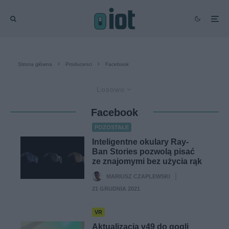
Strona główna
Producenci
Facebook
Losowo
Facebook
POZOSTAŁE
Inteligentne okulary Ray-
Ban Stories pozwolą pisać
ze znajomymi bez użycia rąk
MARIUSZ CZAPLEWSKI
·
21 GRUDNIA 2021
VR
Aktualizacja v49 do gogli