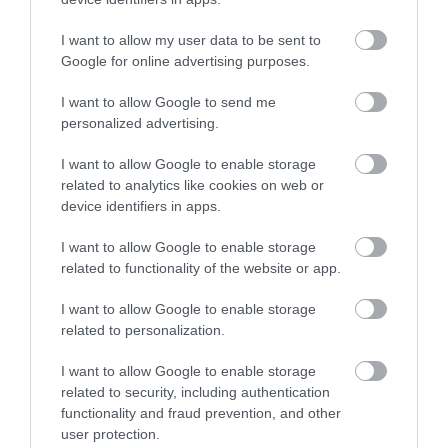
MATEUSZ BUDZEŃ
·
29 PAŹDZIERNIKA 2021
I want to allow my user data to be sent to
Google for online advertising purposes.
I want to allow Google to send me
personalized advertising.
FACEBOOK
I want to allow Google to enable storage
Facebook Messenger z wizualnie
related to analytics like cookies on web or
ciekawszymi rozmowami grupowymi.
device identifiers in apps.
Pojawiła się obsługa AR
I want to allow Google to enable storage
MATEUSZ BUDZEŃ
21 PAŹDZIERNIKA 2021
·
related to functionality of the website or app.
I want to allow Google to enable storage
related to personalization.
I want to allow Google to enable storage
VR
related to security, including authentication
Meta oficjalnie kończy
functionality and fraud prevention, and other
wsparcie dla pierwszego
user protection.
Meta Quest