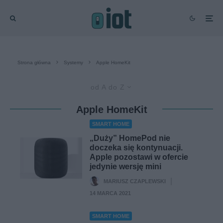
Strona główna
Systemy
Apple HomeKit
od A do Z
Apple HomeKit
SMART HOME
„Duży” HomePod nie
doczeka się kontynuacji.
Apple pozostawi w ofercie
jedynie wersję mini
MARIUSZ CZAPLEWSKI
·
14 MARCA 2021
SMART HOME