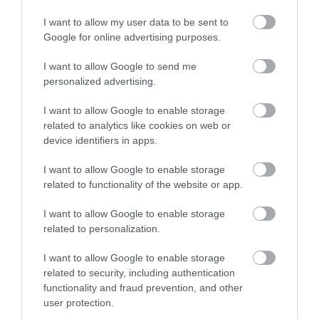
TOMASZ SZWAST
·
I want to allow my user data to be sent to
31 MARCA 2020
Google for online advertising purposes.
I want to allow Google to send me
personalized advertising.
I want to allow Google to enable storage
APPLE HOMEKIT
related to analytics like cookies on web or
device identifiers in apps.
Apple chce… inteligencji w sypialni
I want to allow Google to enable storage
MIŁOSZ STARZEWSKI
10 KWIETNIA 2020
·
related to functionality of the website or app.
I want to allow Google to enable storage
related to personalization.
I want to allow Google to enable storage
APPLE HOMEKIT
related to security, including authentication
functionality and fraud prevention, and other
Apple HomeKit –
aktualizacja do Matter może
user protection.
powodować utratę funkcji!