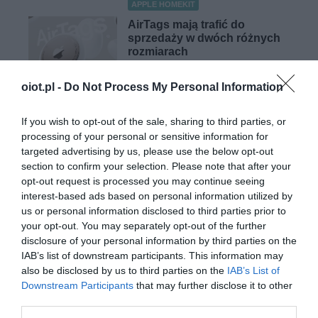
APPLE HOMEKIT
AirTags mają trafić do
sprzedaży w dwóch różnych
rozmiarach
SZYMON SOBKOWIAK
·
oiot.pl -
Do Not Process My Personal Information
21 PAŹDZIERNIKA 2020
If you wish to opt-out of the sale, sharing to third parties, or
APPLE HOMEKIT
processing of your personal or sensitive information for
AirTags uzupełniły kolekcję
targeted advertising by us, please use the below opt-out
opóźnionych premier
section to confirm your selection. Please note that after your
TOMASZ SZWAST
·
opt-out request is processed you may continue seeing
9 PAŹDZIERNIKA 2020
interest-based ads based on personal information utilized by
us or personal information disclosed to third parties prior to
your opt-out. You may separately opt-out of the further
disclosure of your personal information by third parties on the
IAB’s list of downstream participants. This information may
also be disclosed by us to third parties on the
IAB’s List of
Downstream Participants
that may further disclose it to other
APPLE HOMEKIT
third parties.
Anker EufyCam 2 ze wsparciem dla