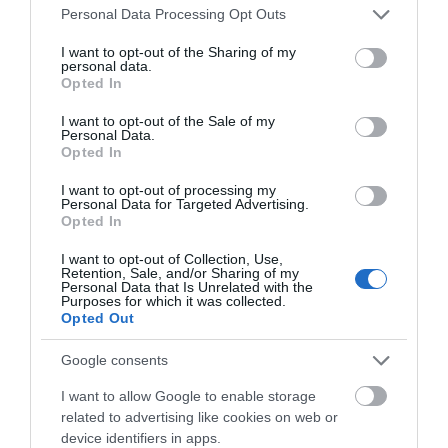
HomeKit Secure Video
Please note that this website/app uses one or more Google
Personal Data Processing Opt Outs
services and may gather and store information including but
TOMASZ SZWAST
23 MARCA 2020
·
not limited to your visit or usage behaviour. You may click to
I want to opt-out of the Sharing of my
personal data.
grant or deny consent to Google and its third-party tags to
Opted In
use your data for below specified purposes in below Google
consent section.
I want to opt-out of the Sale of my
Personal Data.
Opted In
APPLE
I want to opt-out of processing my
Apple AirTags na ostatniej
Personal Data for Targeted Advertising.
prostej – wsparcie dla
Opted In
akcesorium pojawiło się w
iOS
I want to opt-out of Collection, Use,
Retention, Sale, and/or Sharing of my
Personal Data that Is Unrelated with the
TOMASZ SZWAST
·
Purposes for which it was collected.
13 LISTOPADA 2020
Opted Out
SMART HOME
Google consents
Apple CarKey otworzy
I want to allow Google to enable storage
samochód smartfonem. A
related to advertising like cookies on web or
dom?
device identifiers in apps.