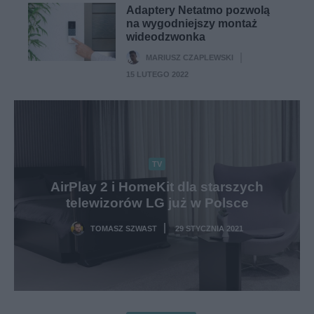
Adaptery Netatmo pozwolą
na wygodniejszy montaż
wideodzwonka
MARIUSZ CZAPLEWSKI
·
15 LUTEGO 2022
TV
AirPlay 2 i HomeKit dla starszych
telewizorów LG już w Polsce
TOMASZ SZWAST
29 STYCZNIA 2021
·