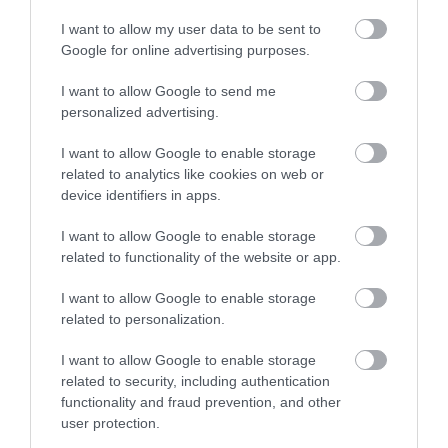
NATALIA KANIA-KUC
·
I want to allow my user data to be sent to
Google for online advertising purposes.
15 LUTEGO 2024
I want to allow Google to send me
personalized advertising.
I want to allow Google to enable storage
AGD
related to analytics like cookies on web or
Monsieur Cuisine Smart wraca do
device identifiers in apps.
sklepów. Gdzie i kiedy kupimy
I want to allow Google to enable storage
„Lidlomixa”?
related to functionality of the website or app.
MARIUSZ CZAPLEWSKI
30 CZERWCA 2022
·
I want to allow Google to enable storage
related to personalization.
I want to allow Google to enable storage
related to security, including authentication
AGD
functionality and fraud prevention, and other
user protection.
Recenzja ekspresu do kawy
6
Cecotec Power Matic-ccino