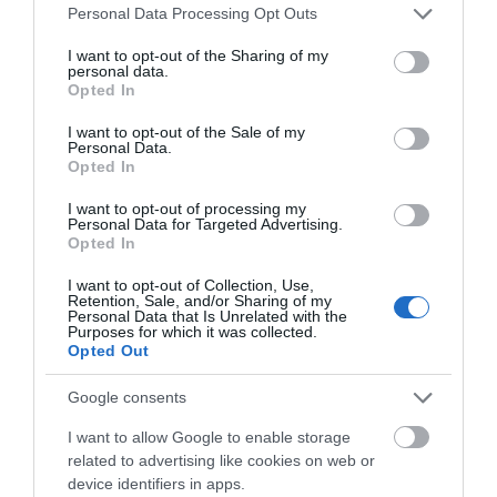
Polski – kupimy go już za naszą
Please note that this website/app uses one or more Google
Personal Data Processing Opt Outs
zachodnią granicą
services and may gather and store information including but
not limited to your visit or usage behaviour. You may click to
I want to opt-out of the Sharing of my
personal data.
NATALIA KANIA-KUC
4 CZERWCA 2023
·
grant or deny consent to Google and its third-party tags to
Opted In
use your data for below specified purposes in below Google
consent section.
I want to opt-out of the Sale of my
Personal Data.
Opted In
UTRZYMANIE CZYSTOŚCI
I want to opt-out of processing my
Dreame X40 Ultra dostępny
Personal Data for Targeted Advertising.
Opted In
w przedsprzedaży. Co
potrafi ten robot
I want to opt-out of Collection, Use,
sprzątający?
Retention, Sale, and/or Sharing of my
Personal Data that Is Unrelated with the
MARTA BORKOWSKA
·
Purposes for which it was collected.
8 KWIETNIA 2024
Opted Out
Google consents
AGD
Kärcher wprowadza
I want to allow Google to enable storage
ekskluzywną wersję
related to advertising like cookies on web or
najsilniejszego
device identifiers in apps.
oczyszczacza powietrza