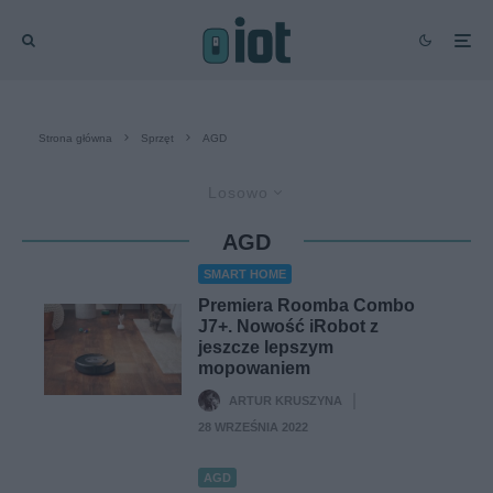
Strona główna
Sprzęt
AGD
Losowo
AGD
SMART HOME
Premiera Roomba Combo
J7+. Nowość iRobot z
jeszcze lepszym
mopowaniem
ARTUR KRUSZYNA
·
28 WRZEŚNIA 2022
AGD