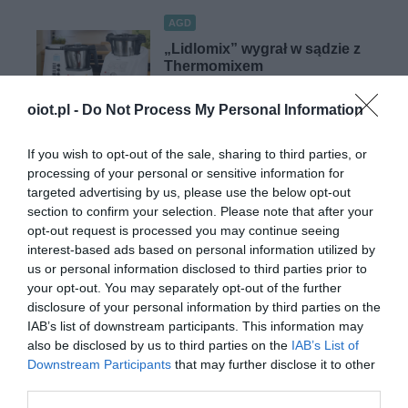
AGD
„Lidlomix” wygrał w sądzie z
Thermomixem
MARIUSZ CZAPLEWSKI
·
oiot.pl -
Do Not Process My Personal Information
19 STYCZNIA 2022
If you wish to opt-out of the sale, sharing to third parties, or
PROMOCJE
processing of your personal or sensitive information for
Thermomix w zestawie z
targeted advertising by us, please use the below opt-out
akcesoriami teraz o 470
section to confirm your selection. Please note that after your
złotych taniej
opt-out request is processed you may continue seeing
NATALIA KANIA-KUC
·
interest-based ads based on personal information utilized by
6 MARCA 2024
us or personal information disclosed to third parties prior to
your opt-out. You may separately opt-out of the further
disclosure of your personal information by third parties on the
IAB’s list of downstream participants. This information may
also be disclosed by us to third parties on the
IAB’s List of
Downstream Participants
that may further disclose it to other
XIAOMI
third parties.
Xiaomi Mijia Cooking Robot coraz bliżej